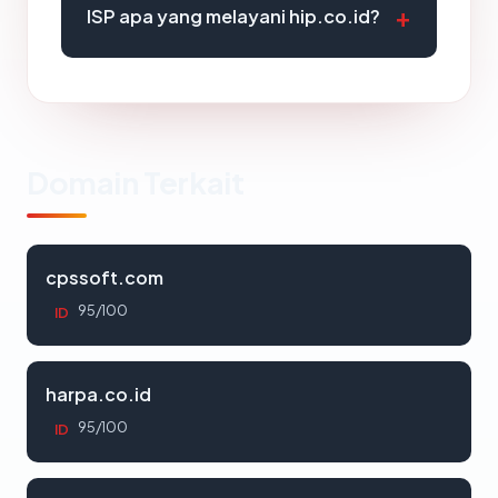
ISP apa yang melayani hip.co.id?
Domain Terkait
cpssoft.com
95/100
ID
harpa.co.id
95/100
ID