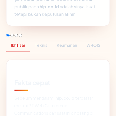
publik pada
hip.co.id
adalah sinyal kuat
tetapi bukan keputusan akhir.
Ikhtisar
Teknis
Keamanan
WHOIS
Fakta cepat
Sebelum mendalam:
hip.co.id
terdaftar
melalui PT Web Commerce
Communications dan saat ini dihosting di