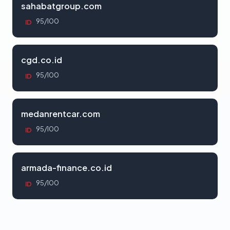
sahabatgroup.com
95/100
ID
cgd.co.id
95/100
ID
medanrentcar.com
95/100
ID
armada-finance.co.id
95/100
ID