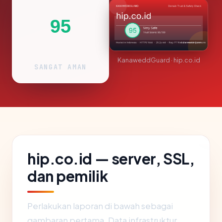
95
KanaweddGuard · hip.co.id
SANGAT AMAN
hip.co.id — server, SSL,
dan pemilik
Perlakukan laporan di bawah sebagai
gambaran pertama. Data infrastruktur