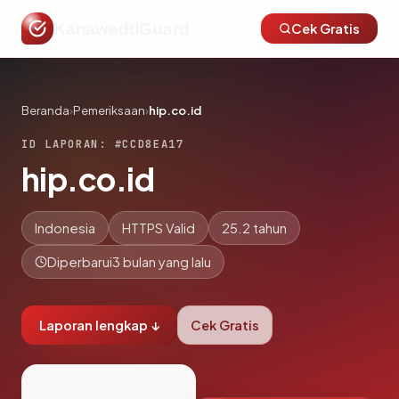
KanaweddGuard
Cek Gratis
Beranda
›
Pemeriksaan
›
hip.co.id
ID LAPORAN: #CCD8EA17
hip.co.id
Indonesia
HTTPS Valid
25.2 tahun
Diperbarui
3 bulan yang lalu
Laporan lengkap ↓
Cek Gratis