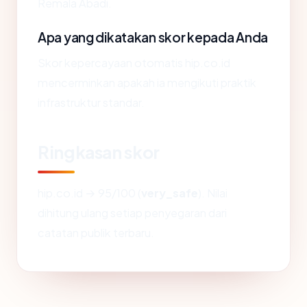
Remala Abadi.
Apa yang dikatakan skor kepada Anda
Skor kepercayaan otomatis hip.co.id
mencerminkan apakah ia mengikuti praktik
infrastruktur standar.
Ringkasan skor
hip.co.id → 95/100 (
very_safe
). Nilai
dihitung ulang setiap penyegaran dari
catatan publik terbaru.