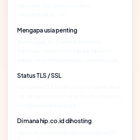
Indonesia. SSL pada host apex
mengembalikan: OK.
Mengapa usia penting
Rekam jejak 25.2 tahun bukan bukti
legitimasi, tetapi berarti
hip.co.id
punya
waktu untuk mengakumulasi sinyal reputasi.
Status TLS / SSL
Handshake TLS ke hip.co.id mengembalikan:
OK. Browser modern akan memperingatkan
pengguna ketika ini gagal.
Di mana hip.co.id dihosting
hip.co.id dioperasikan dari Indonesia via PT