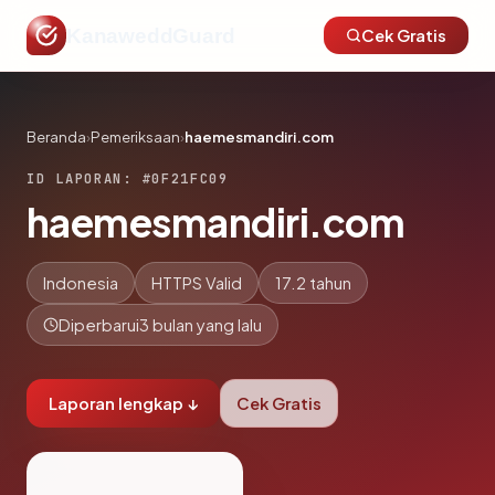
KanaweddGuard
Cek Gratis
Beranda
›
Pemeriksaan
›
haemesmandiri.com
ID LAPORAN: #0F21FC09
haemesmandiri.com
Indonesia
HTTPS Valid
17.2 tahun
Diperbarui
3 bulan yang lalu
Laporan lengkap ↓
Cek Gratis