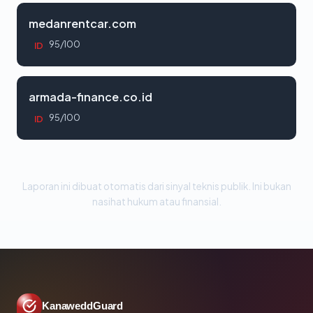
medanrentcar.com
95/100
ID
armada-finance.co.id
95/100
ID
Laporan ini dibuat otomatis dari sinyal teknis publik. Ini bukan
nasihat hukum atau finansial.
KanaweddGuard