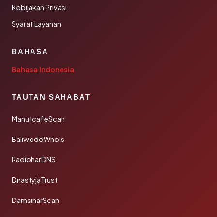
Kebijakan Privasi
Syarat Layanan
BAHASA
Bahasa Indonesia
TAUTAN SAHABAT
ManutcafeScan
BaliweddWhois
RadioharDNS
DnastyjaTrust
DamsinarScan