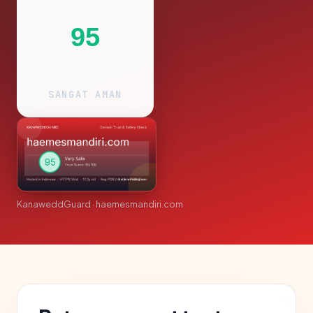
95
SANGAT AMAN
KanaweddGuard · haemesmandiri.com