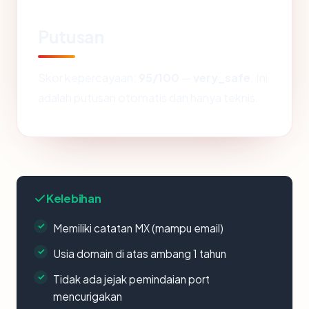
Putusan
Skor kepercayaan:
95/100
—
very_safe
. Ini
adalah putusan otomatis dan hanya teknis.
Kelebihan
Memiliki catatan MX (mampu email)
Usia domain di atas ambang 1 tahun
Tidak ada jejak pemindaian port
mencurigakan