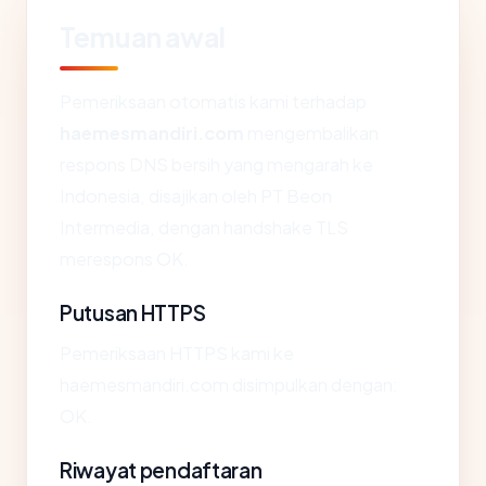
Temuan awal
Pemeriksaan otomatis kami terhadap
haemesmandiri.com
mengembalikan
respons DNS bersih yang mengarah ke
Indonesia, disajikan oleh PT Beon
Intermedia, dengan handshake TLS
merespons OK.
Putusan HTTPS
Pemeriksaan HTTPS kami ke
haemesmandiri.com disimpulkan dengan:
OK.
Riwayat pendaftaran