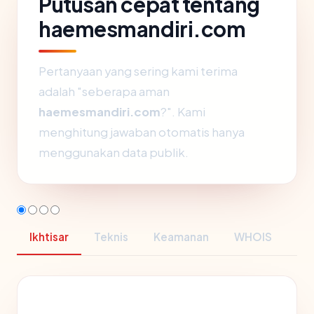
Putusan cepat tentang
haemesmandiri.com
Pertanyaan yang sering kami terima
adalah "seberapa aman
haemesmandiri.com
?". Kami
menghitung jawaban otomatis hanya
menggunakan data publik.
Ikhtisar
Teknis
Keamanan
WHOIS