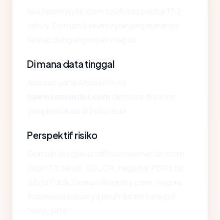
haemesmandiri.com telah ada sekitar 17.2
tahun. Domain berumur panjang biasanya
terkait dengan proyek mapan.
Di mana data tinggal
Apa pun yang Anda kirim ke
haemesmandiri.com
diproses di server
yang berlokasi di Indonesia.
Perspektif risiko
Domain dengan profil haemesmandiri.com
(usia 17.2 tahun, SSL OK, registrar PDR Ltd.
d/b/a PublicDomainRegistry.com, negara
Indonesia) biasanya jatuh dalam kategori
"very_safe".