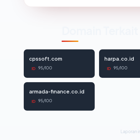
Domain Terkait
cpssoft.com
harpa.co.id
95/100
95/100
ID
ID
armada-finance.co.id
95/100
ID
Laporan in