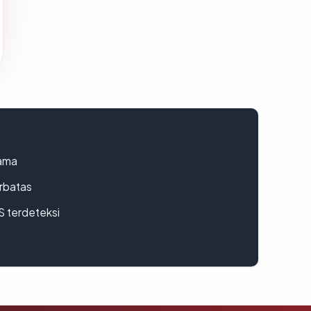
lama
erbatas
S terdeteksi