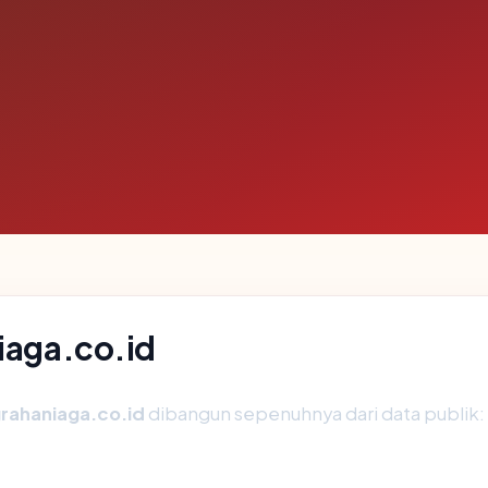
niaga.co.id
rahaniaga.co.id
dibangun sepenuhnya dari data publik: 