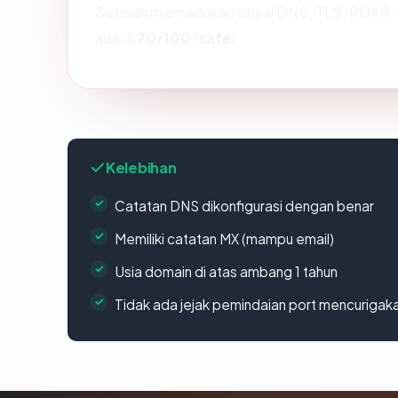
Setelah memadukan sinyal DNS, TLS, RDAP, 
ada di
70/100
(
safe
).
Kelebihan
Catatan DNS dikonfigurasi dengan benar
Memiliki catatan MX (mampu email)
Usia domain di atas ambang 1 tahun
Tidak ada jejak pemindaian port mencurigak