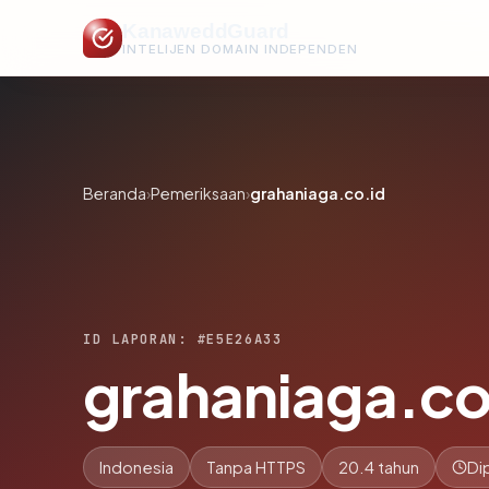
KanaweddGuard
INTELIJEN DOMAIN INDEPENDEN
Beranda
›
Pemeriksaan
›
grahaniaga.co.id
ID LAPORAN: #E5E26A33
grahaniaga.co
Indonesia
Tanpa HTTPS
20.4 tahun
Di