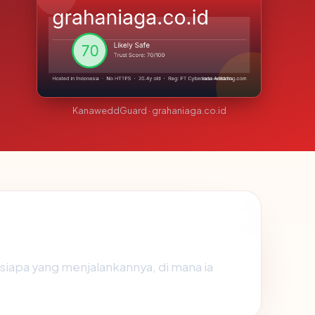
KanaweddGuard · grahaniaga.co.id
siapa yang menjalankannya, di mana ia