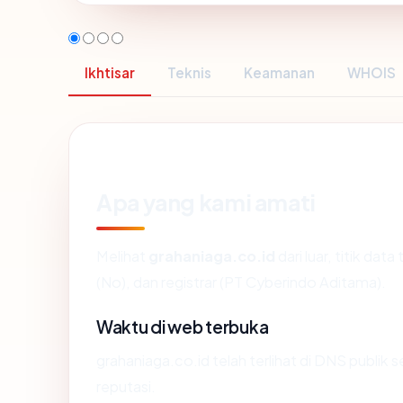
Ikhtisar
Teknis
Keamanan
WHOIS
Apa yang kami amati
Melihat
grahaniaga.co.id
dari luar, titik da
(No), dan registrar (PT Cyberindo Aditama).
Waktu di web terbuka
grahaniaga.co.id telah terlihat di DNS publik 
reputasi.