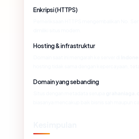
Enkripsi (HTTPS)
Pemeriksaan HTTPS mengembalikan No. Sertif
dimiliki situs modern.
Hosting & infrastruktur
Domain saat ini mengarah ke server di
Indone
hosting tidak sama dengan kepercayaan, teta
Domain yang sebanding
Situs dengan metadata serupa
grahaniaga.c
biasanya mencakup baik bisnis sah maupun c
Kesimpulan