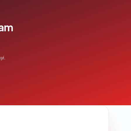
lam
yi.