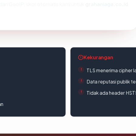
dan GeoIP, skor otomatis kami untuk
grahaniaga.co.id
Kekurangan
TLS menerima cipher 
Data reputasi publik t
Tidak ada header HST
an