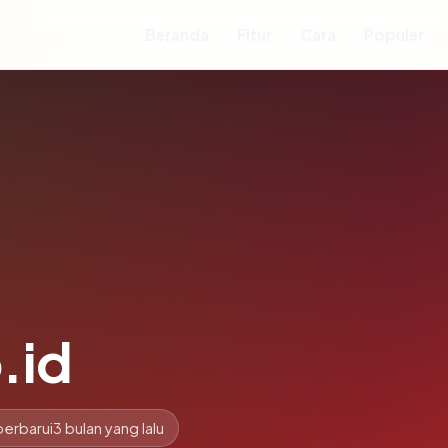
Beranda
Fitur
Cara
Populer
.id
perbarui
3 bulan yang lalu