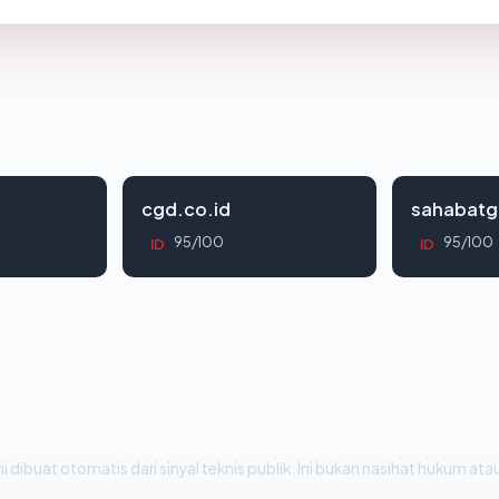
cgd.co.id
sahabatg
95/100
95/100
ID
ID
i dibuat otomatis dari sinyal teknis publik. Ini bukan nasihat hukum atau