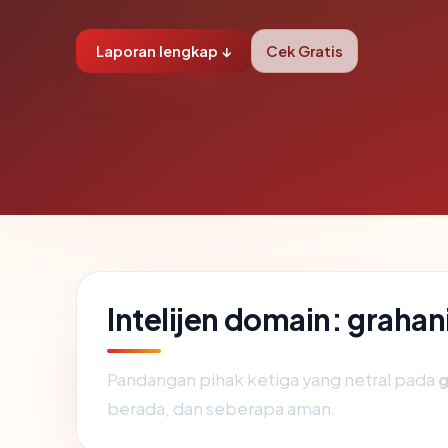
Laporan lengkap ↓
Cek Gratis
Intelijen domain: graha
Pandangan pihak ketiga yang netral pada
g
berada, dan seberapa aman.