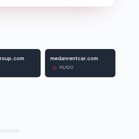
roup.com
medanrentcar.com
95/100
ID
 finansial.