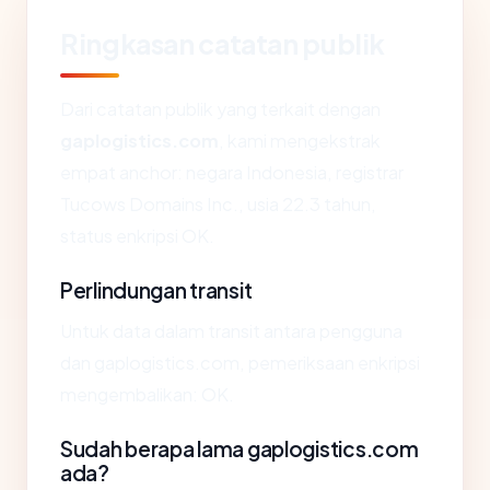
Ringkasan catatan publik
Dari catatan publik yang terkait dengan
gaplogistics.com
, kami mengekstrak
empat anchor: negara Indonesia, registrar
Tucows Domains Inc., usia 22.3 tahun,
status enkripsi OK.
Perlindungan transit
Untuk data dalam transit antara pengguna
dan gaplogistics.com, pemeriksaan enkripsi
mengembalikan: OK.
Sudah berapa lama gaplogistics.com
ada?