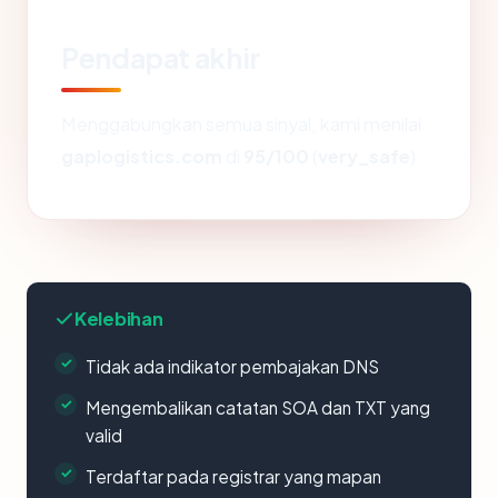
Pendapat akhir
Menggabungkan semua sinyal, kami menilai
gaplogistics.com
di
95/100
(
very_safe
).
Kelebihan
Tidak ada indikator pembajakan DNS
Mengembalikan catatan SOA dan TXT yang
valid
Terdaftar pada registrar yang mapan