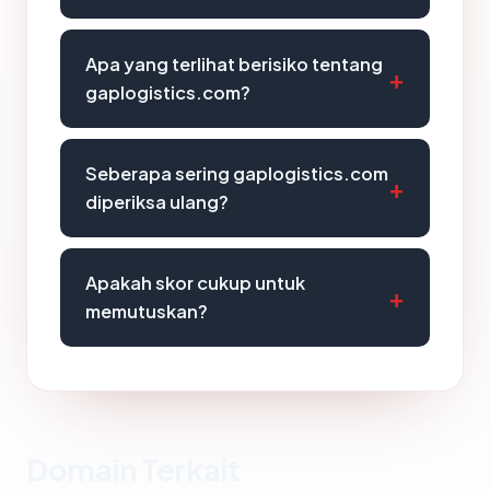
Apa yang terlihat berisiko tentang
gaplogistics.com?
Seberapa sering gaplogistics.com
diperiksa ulang?
Apakah skor cukup untuk
memutuskan?
Domain Terkait