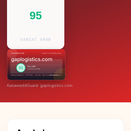
95
SANGAT AMAN
KanaweddGuard · gaplogistics.com