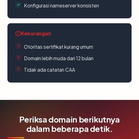
Konfigurasi nameserver konsisten
Kekurangan
Otoritas sertifikat kurang umum
Domain lebih muda dari 12 bulan
Tidak ada catatan CAA
Periksa domain berikutnya
dalam beberapa detik.