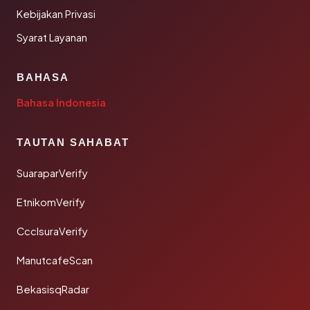
Kebijakan Privasi
Syarat Layanan
BAHASA
Bahasa Indonesia
TAUTAN SAHABAT
SuaraparVerify
EtnikomVerify
CcclsuraVerify
ManutcafeScan
BekasisqRadar