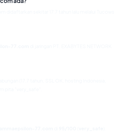
.com ada?
idaftarkan sekitar 17.7 tahun lalu melalui Tucows
lon-77.com
di jaringan PT. EXABYTES NETWORK
abungan (17.7 tahun, SSL OK, hosting Indonesia,
m pita "very_safe".
ammaepsilon-77.com
di
95/100
(
very_safe
).