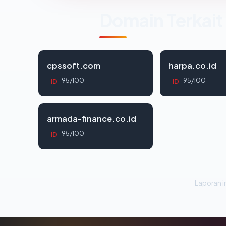
Domain Terkait
cpssoft.com
harpa.co.id
95/100
95/100
ID
ID
armada-finance.co.id
95/100
ID
Laporan in