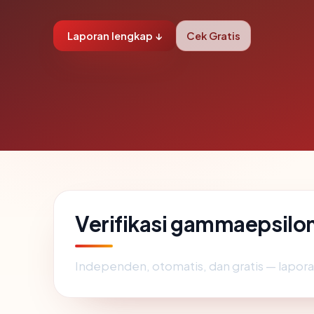
Laporan lengkap ↓
Cek Gratis
Verifikasi gammaepsilo
Independen, otomatis, dan gratis — lapora