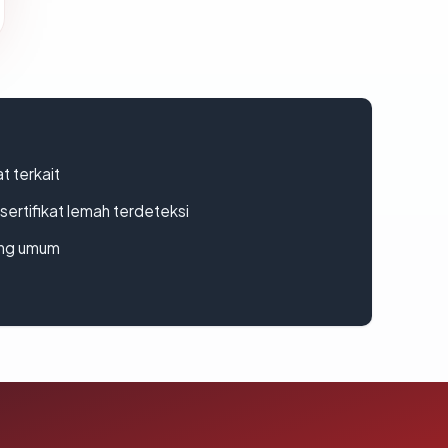
t terkait
ertifikat lemah terdeteksi
rang umum