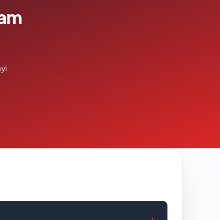
lam
yi.