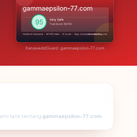
KanaweddGuard · gammaepsilon-77.com
ami tarik tentang
gammaepsilon-77.com
.