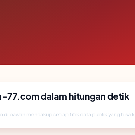
n-77.com dalam hitungan detik
n di bawah mencakup setiap titik data publik yang bisa k