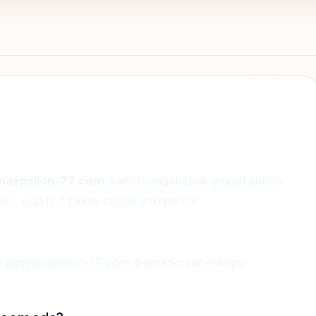
aepsilon-77.com
, kami mengekstrak empat anchor:
., usia 17.7 tahun, status enkripsi OK.
an gammaepsilon-77.com, pemeriksaan enkripsi