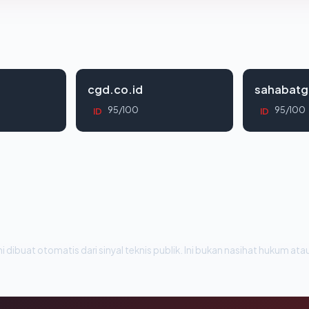
cgd.co.id
sahabatg
95/100
95/100
ID
ID
i dibuat otomatis dari sinyal teknis publik. Ini bukan nasihat hukum atau