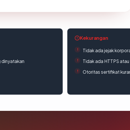
Kekurangan
Tidak ada jejak korpora
g dinyatakan
Tidak ada HTTPS atau s
Otoritas sertifikat ku