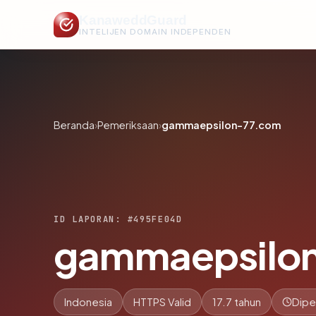
KanaweddGuard
INTELIJEN DOMAIN INDEPENDEN
Beranda
›
Pemeriksaan
›
gammaepsilon-77.com
ID LAPORAN: #495FE04D
gammaepsilo
Indonesia
HTTPS Valid
17.7 tahun
Dipe