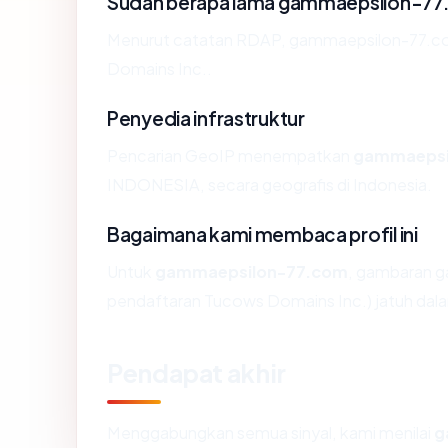
Sudah berapa lama gammaepsilon-77
Menurut catatan RDAP, gammaepsilon-77.com d
Domains Inc..
Penyedia infrastruktur
Pencarian GeoIP menempatkan
gammaepsi
INDONESIA, secara geografis di Indonesia.
Bagaimana kami membaca profil ini
Untuk
gammaepsilon-77.com
, gambaran g
pendaftaran Tucows Domains Inc.) jatuh dala
Pendapat akhir
Menggabungkan semua sinyal, kami menilai
g