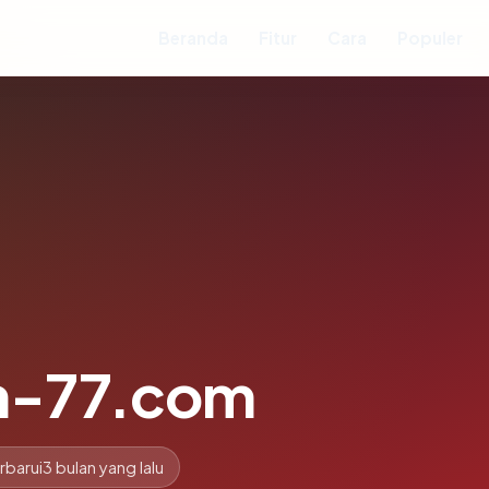
Beranda
Fitur
Cara
Populer
n-77.com
rbarui
3 bulan yang lalu