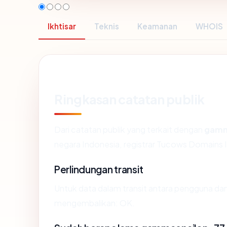
Ikhtisar
Teknis
Keamanan
WHOIS
Ringkasan catatan publik
Dari catatan publik yang terkait dengan
gamm
negara Indonesia, registrar Tucows Domains Inc
Perlindungan transit
Untuk data dalam transit antara pengguna d
mengembalikan: OK.