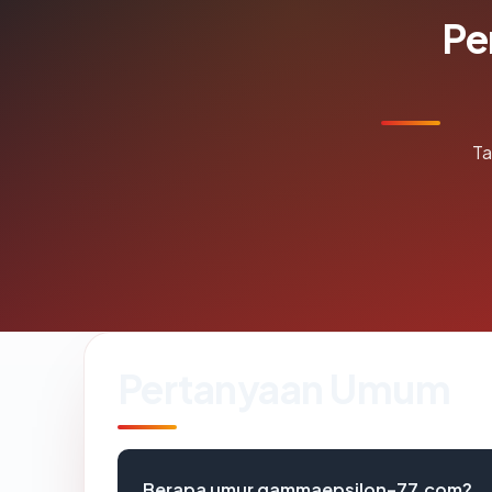
Pe
Ta
Pertanyaan Umum
Berapa umur gammaepsilon-77.com?