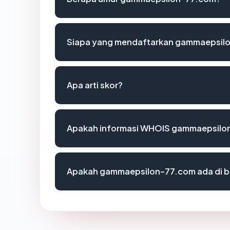
Siapa yang mendaftarkan gammaepsil
Apa arti skor?
Apakah informasi WHOIS gammaepsilo
Apakah gammaepsilon-77.com ada di b