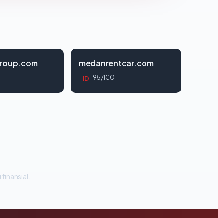
roup.com
medanrentcar.com
95/100
ID
 finansial.