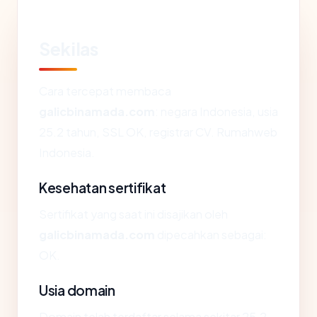
Sekilas
Cara tercepat membaca
galicbinamada.com
: negara Indonesia, usia
25.2 tahun, SSL OK, registrar CV. Rumahweb
Indonesia.
Kesehatan sertifikat
Sertifikat yang saat ini disajikan oleh
galicbinamada.com
dipecahkan sebagai:
OK.
Usia domain
Domain telah terdaftar selama sekitar 25.2