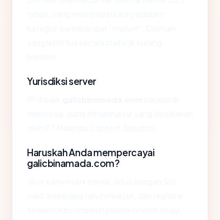
tahun, yang menempatkannya dalam
kategori kematangan "mature". Domain
yang lebih tua secara statistik kurang
berisiko.
Yurisdiksi server
IP di balik
galicbinamada.com
berada di
Indonesia, pada infrastruktur yang disediakan
oleh PT Maxindo Content Solution.
Haruskah Anda mempercayai
galicbinamada.com?
Skor kami murni teknis. Situs dengan SSL
valid, beberapa tahun riwayat, dan registrar
terkemuka cenderung berskor lebih tinggi.