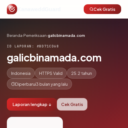
KanaweddGuard
Cek Gratis
Beranda
›
Pemeriksaan
›
galicbinamada.com
ID LAPORAN: #BD71CD68
galicbinamada.com
Indonesia
HTTPS Valid
25.2 tahun
Diperbarui
3 bulan yang lalu
Laporan lengkap ↓
Cek Gratis