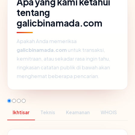
Apa yang kami ketahui
tentang
galicbinamada.com
Apakah Anda memeriksa
galicbinamada.com
untuk transaksi,
kemitraan, atau sekadar rasa ingin tahu,
ringkasan catatan publik di bawah akan
menghemat beberapa pencarian.
Ikhtisar
Teknis
Keamanan
WHOIS