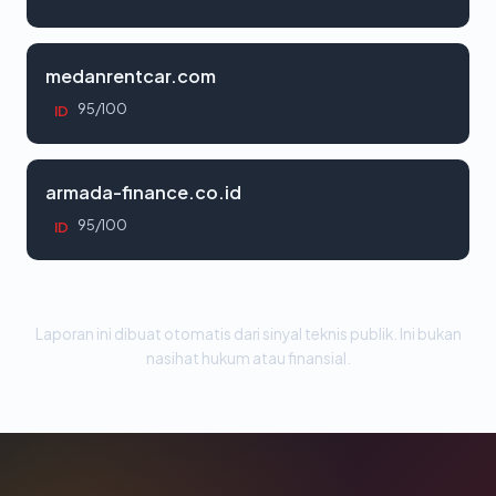
medanrentcar.com
95/100
ID
armada-finance.co.id
95/100
ID
Laporan ini dibuat otomatis dari sinyal teknis publik. Ini bukan
nasihat hukum atau finansial.