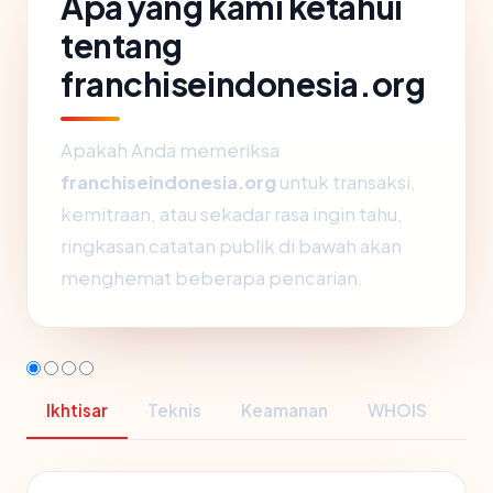
Apa yang kami ketahui
tentang
franchiseindonesia.org
Apakah Anda memeriksa
franchiseindonesia.org
untuk transaksi,
kemitraan, atau sekadar rasa ingin tahu,
ringkasan catatan publik di bawah akan
menghemat beberapa pencarian.
Ikhtisar
Teknis
Keamanan
WHOIS