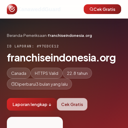
KanaweddGuard
Cek Gratis
Beranda
›
Pemeriksaan
›
franchiseindonesia.org
ID LAPORAN: #97EDCE12
franchiseindonesia.org
Canada
HTTPS Valid
22.8 tahun
Diperbarui
3 bulan yang lalu
Laporan lengkap ↓
Cek Gratis