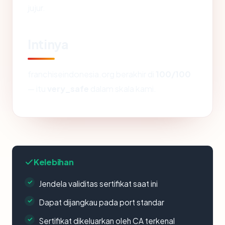
jujur.
Intinya
franchiseindonesia.org berakhir di
100/100
— itu
very_safe
dalam skala kami.
Kelebihan
Jendela validitas sertifikat saat ini
Dapat dijangkau pada port standar
Sertifikat dikeluarkan oleh CA terkenal