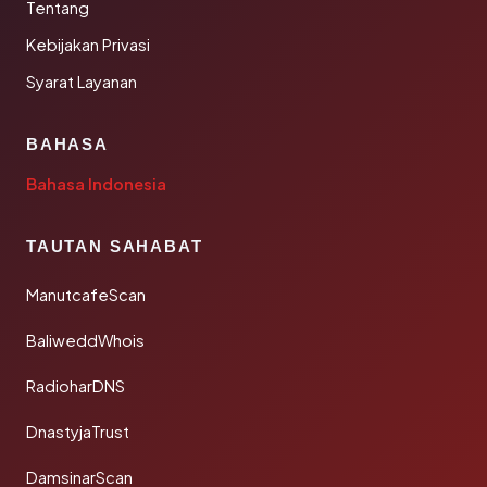
Tentang
Kebijakan Privasi
Syarat Layanan
BAHASA
Bahasa Indonesia
TAUTAN SAHABAT
ManutcafeScan
BaliweddWhois
RadioharDNS
DnastyjaTrust
DamsinarScan