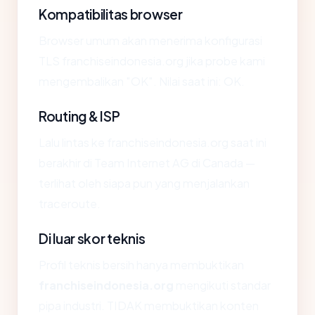
Kompatibilitas browser
Browser umum akan menerima konfigurasi
TLS franchiseindonesia.org jika probe kami
mengembalikan "OK". Nilai saat ini: OK.
Routing & ISP
Lalu lintas ke franchiseindonesia.org saat ini
berakhir di Team Internet AG di Canada —
terlihat oleh siapa pun yang menjalankan
traceroute.
Di luar skor teknis
Profil teknis bersih hanya membuktikan
franchiseindonesia.org
mengikuti standar
pipa industri. TIDAK membuktikan konten