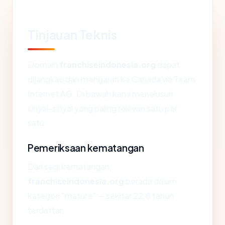
Tinjauan Teknis
Domain
franchiseindonesia.org
dapat
dijangkau dan mengarah ke Canada via Team
Internet AG. Di bawah kami menelusuri
sinyal-sinyal yang paling relevan satu per
satu.
Pemeriksaan kematangan
Dari segi kematangan,
franchiseindonesia.org
berada dalam
kategori "mature" — sekitar 22.8 tahun
terdaftar.