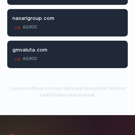
nasarigroup.com
60/100
CA
gmvaluta.com
60/100
CA
Laporan ini dibuat otomatis dari sinyal teknis publik. Ini bukan
nasihat hukum atau finansial.