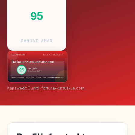
95
SANGAT AMAN
KanaweddGuard · fortuna-kursuskue.com