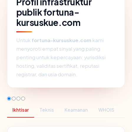
Profil infrastruktur
publik fortuna-
kursuskue.com
Untuk
fortuna-kursuskue.com
kami
menyoroti empat sinyal yang paling
penting untuk kepercayaan: yurisdiksi
hosting, validitas sertifikat, reputasi
registrar, dan usia domain.
Ikhtisar
Teknis
Keamanan
WHOIS