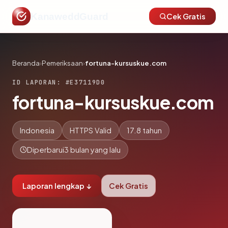
KanaweddGuard
Cek Gratis
Beranda
›
Pemeriksaan
›
fortuna-kursuskue.com
ID LAPORAN: #E37119D0
fortuna-kursuskue.com
Indonesia
HTTPS Valid
17.8 tahun
Diperbarui
3 bulan yang lalu
Laporan lengkap ↓
Cek Gratis