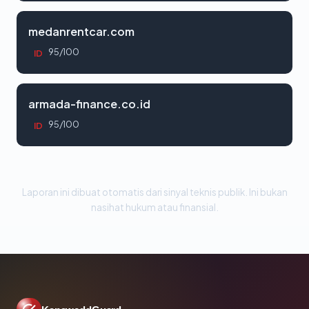
medanrentcar.com
95/100
ID
armada-finance.co.id
95/100
ID
Laporan ini dibuat otomatis dari sinyal teknis publik. Ini bukan
nasihat hukum atau finansial.