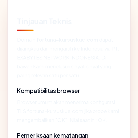
Tinjauan Teknis
Domain
fortuna-kursuskue.com
dapat
dijangkau dan mengarah ke Indonesia via PT.
EXABYTES NETWORK INDONESIA. Di
bawah kami menelusuri sinyal-sinyal yang
paling relevan satu per satu.
Kompatibilitas browser
Browser umum akan menerima konfigurasi
TLS fortuna-kursuskue.com jika probe kami
mengembalikan "OK". Nilai saat ini: OK.
Pemeriksaan kematangan