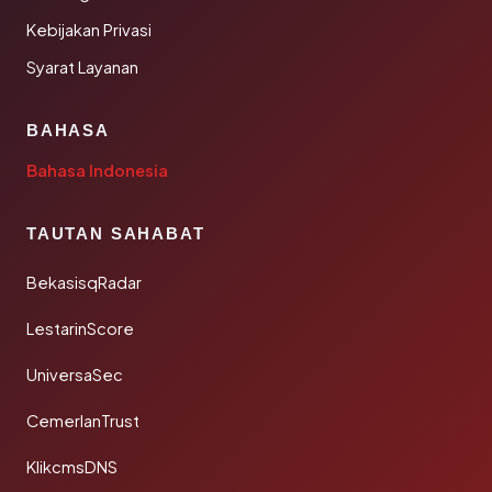
Kebijakan Privasi
Syarat Layanan
BAHASA
Bahasa Indonesia
TAUTAN SAHABAT
BekasisqRadar
LestarinScore
UniversaSec
CemerlanTrust
KlikcmsDNS