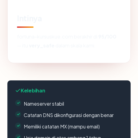
Intinya
fortuna-kursuskue.com berakhir di
95/100
— itu
very_safe
dalam skala kami.
Kelebihan
Nameserver stabil
Catatan DNS dikonfigurasi dengan benar
Memiliki catatan MX (mampu email)
Usia domain di atas ambang 1 tahun