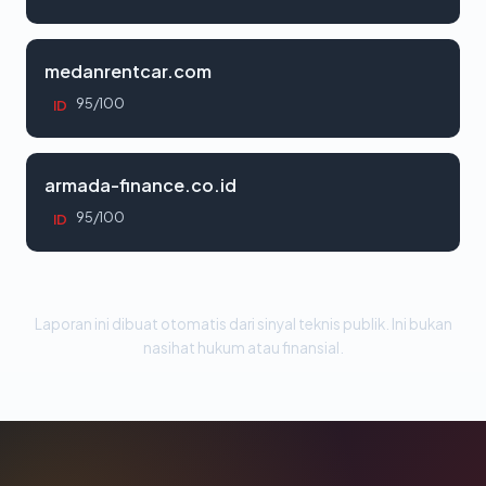
medanrentcar.com
95/100
ID
armada-finance.co.id
95/100
ID
Laporan ini dibuat otomatis dari sinyal teknis publik. Ini bukan
nasihat hukum atau finansial.