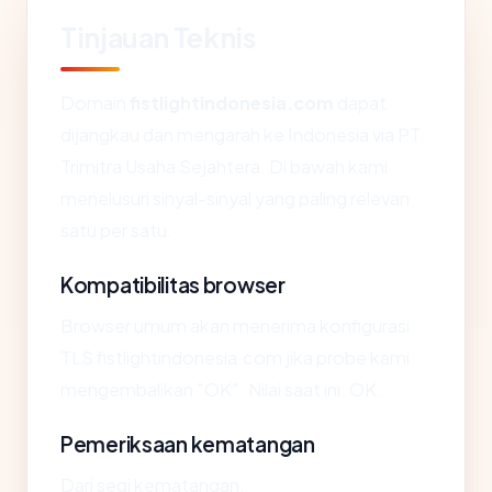
Tinjauan Teknis
Domain
fistlightindonesia.com
dapat
dijangkau dan mengarah ke Indonesia via PT.
Trimitra Usaha Sejahtera. Di bawah kami
menelusuri sinyal-sinyal yang paling relevan
satu per satu.
Kompatibilitas browser
Browser umum akan menerima konfigurasi
TLS fistlightindonesia.com jika probe kami
mengembalikan "OK". Nilai saat ini: OK.
Pemeriksaan kematangan
Dari segi kematangan,