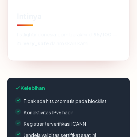
Intinya
fistlightindonesia.com berakhir di
95/100
—
itu
very_safe
dalam skala kami.
Kelebihan
Tidak ada hits otomatis pada blocklist
Konektivitas IPv6 hadir
Registrar terverifikasi ICANN
Jendela validitas sertifikat saat ini