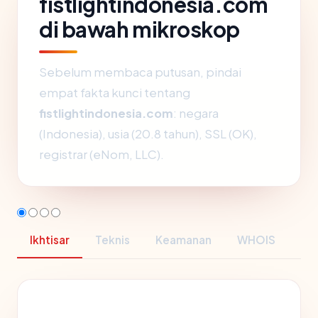
fistlightindonesia.com
di bawah mikroskop
Sebelum membaca putusan, pindai
empat fakta kunci tentang
fistlightindonesia.com
: negara
(Indonesia), usia (20.8 tahun), SSL (OK),
registrar (eNom, LLC).
Ikhtisar
Teknis
Keamanan
WHOIS