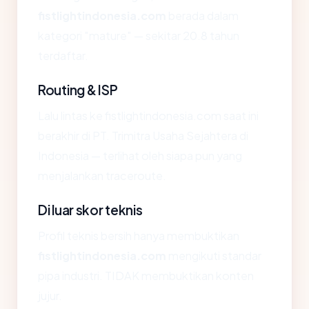
fistlightindonesia.com
berada dalam
kategori "mature" — sekitar 20.8 tahun
terdaftar.
Routing & ISP
Lalu lintas ke fistlightindonesia.com saat ini
berakhir di PT. Trimitra Usaha Sejahtera di
Indonesia — terlihat oleh siapa pun yang
menjalankan traceroute.
Di luar skor teknis
Profil teknis bersih hanya membuktikan
fistlightindonesia.com
mengikuti standar
pipa industri. TIDAK membuktikan konten
jujur.