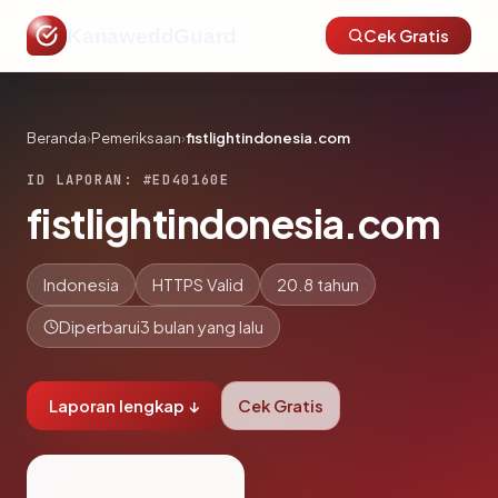
KanaweddGuard
Cek Gratis
Beranda
›
Pemeriksaan
›
fistlightindonesia.com
ID LAPORAN: #ED40160E
fistlightindonesia.com
Indonesia
HTTPS Valid
20.8 tahun
Diperbarui
3 bulan yang lalu
Laporan lengkap ↓
Cek Gratis