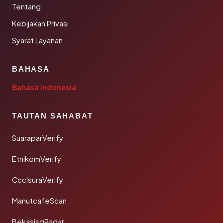
Tentang
Kebijakan Privasi
Syarat Layanan
BAHASA
Bahasa Indonesia
TAUTAN SAHABAT
SuaraparVerify
EtnikomVerify
CcclsuraVerify
ManutcafeScan
BekasisqRadar