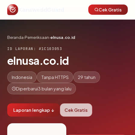
KanaweddGuard
Cek Gratis
Beranda
›
Pemeriksaan
›
elnusa.co.id
ID LAPORAN: #1C103053
elnusa.co.id
Indonesia
Tanpa HTTPS
29 tahun
Diperbarui
3 bulan yang lalu
Laporan lengkap ↓
Cek Gratis