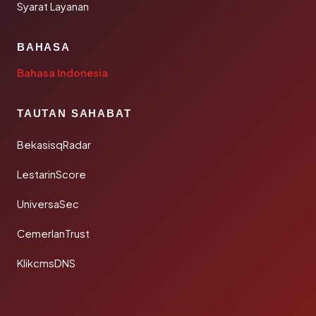
Syarat Layanan
BAHASA
Bahasa Indonesia
TAUTAN SAHABAT
BekasisqRadar
LestarinScore
UniversaSec
CemerlanTrust
KlikcmsDNS