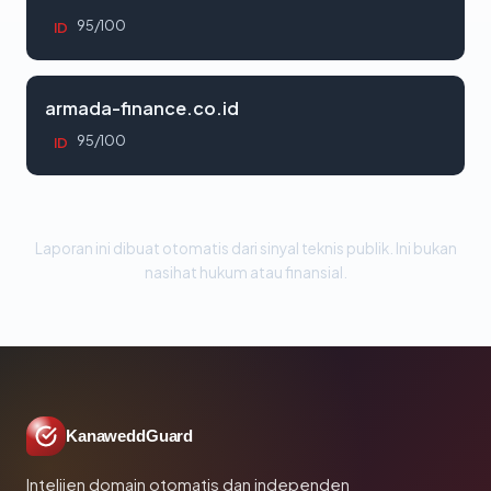
95/100
ID
armada-finance.co.id
95/100
ID
Laporan ini dibuat otomatis dari sinyal teknis publik. Ini bukan
nasihat hukum atau finansial.
KanaweddGuard
Intelijen domain otomatis dan independen