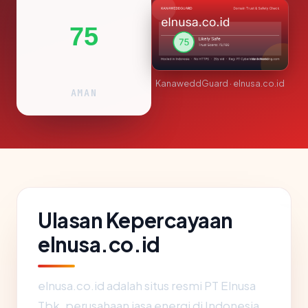
75
KanaweddGuard · elnusa.co.id
AMAN
Ulasan Kepercayaan
elnusa.co.id
elnusa.co.id adalah situs resmi PT Elnusa
Tbk, perusahaan jasa energi di Indonesia