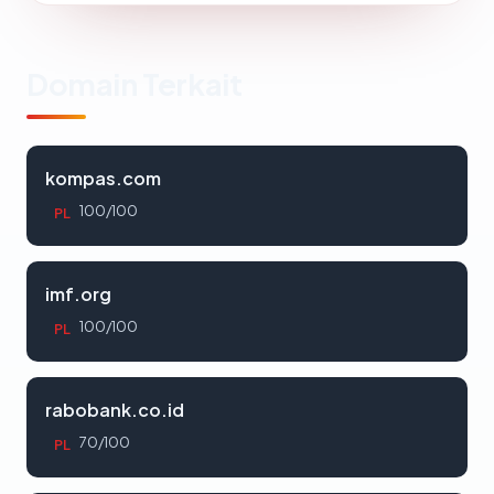
Domain Terkait
kompas.com
100/100
PL
imf.org
100/100
PL
rabobank.co.id
70/100
PL