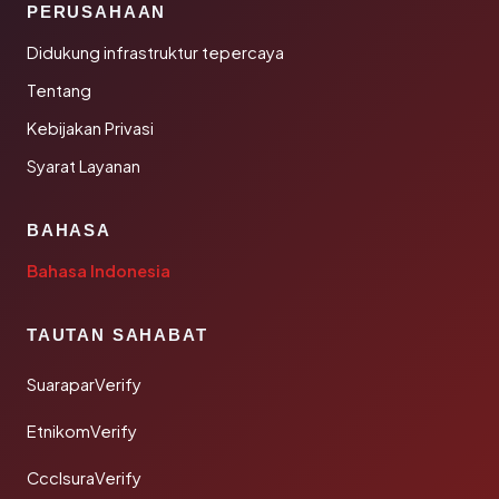
PERUSAHAAN
Didukung infrastruktur tepercaya
Tentang
Kebijakan Privasi
Syarat Layanan
BAHASA
Bahasa Indonesia
TAUTAN SAHABAT
SuaraparVerify
EtnikomVerify
CcclsuraVerify