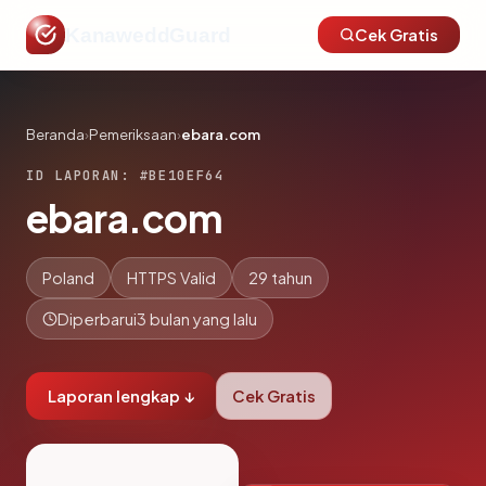
KanaweddGuard
Cek Gratis
Beranda
›
Pemeriksaan
›
ebara.com
ID LAPORAN: #BE10EF64
ebara.com
Poland
HTTPS Valid
29 tahun
Diperbarui
3 bulan yang lalu
Laporan lengkap ↓
Cek Gratis