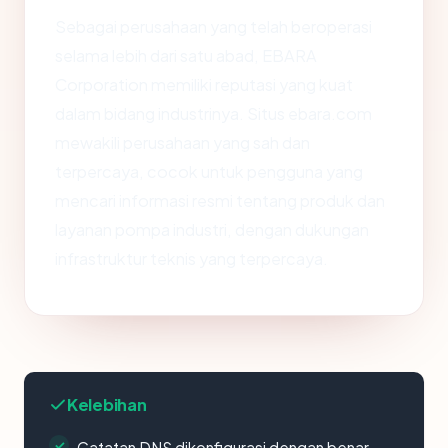
Sebagai perusahaan yang telah beroperasi
selama lebih dari satu abad, EBARA
Corporation memiliki reputasi yang kuat
dalam bidang industrinya. Situs ebara.com
mewakili perusahaan yang sah dan
terpercaya, cocok untuk pengguna yang
mencari informasi resmi tentang produk dan
layanan pompa industri, dengan dukungan
infrastruktur teknis yang terpercaya.
Kelebihan
Catatan DNS dikonfigurasi dengan benar