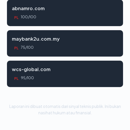
abnamro.com
100/100
PL
maybank2u.com.my
75/100
PL
wcs-global.com
95/100
PL
Laporan ini dibuat otomatis dari sinyal teknis publik. Ini bukan
nasihat hukum atau finansial.