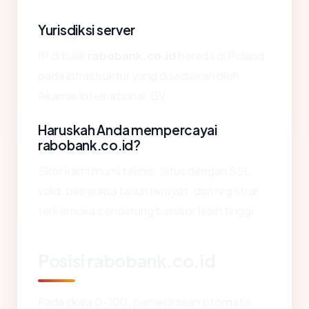
Yurisdiksi server
IP di balik
rabobank.co.id
berada di Poland,
pada infrastruktur yang disediakan oleh
Akamai International, BV.
Haruskah Anda mempercayai
rabobank.co.id?
Skor kami murni teknis. Situs dengan SSL
valid, beberapa tahun riwayat, dan registrar
terkemuka cenderung berskor lebih tinggi.
Posisi rabobank.co.id
Pada skala 0-100, pemeriksaan otomatis