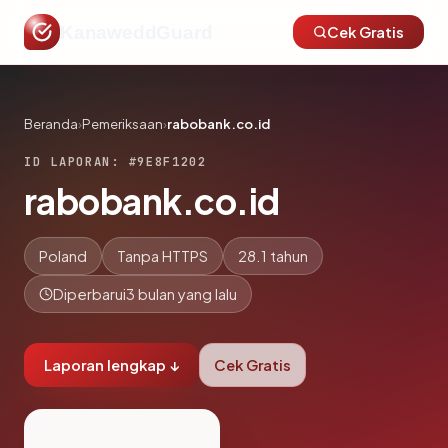
KanaweddGuard
Cek Gratis
Beranda
›
Pemeriksaan
›
rabobank.co.id
ID LAPORAN: #9E8F1202
rabobank.co.id
Poland
Tanpa HTTPS
28.1 tahun
Diperbarui
3 bulan yang lalu
Laporan lengkap ↓
Cek Gratis