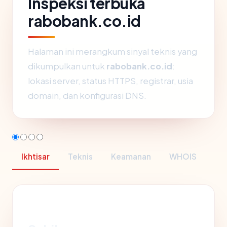
Inspeksi terbuka
rabobank.co.id
Halaman ini merangkum sinyal teknis yang
dikumpulkan untuk
rabobank.co.id
:
lokasi server, status HTTPS, registrar, usia
domain, dan konfigurasi DNS.
Ikhtisar
Teknis
Keamanan
WHOIS