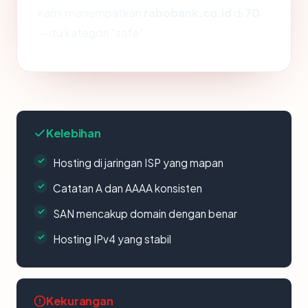
kami menempatkan
rabobank.co.id
di
70
— itu kategori "safe".
Kelebihan
Hosting di jaringan ISP yang mapan
Catatan A dan AAAA konsisten
SAN mencakup domain dengan benar
Hosting IPv4 yang stabil
Kekurangan