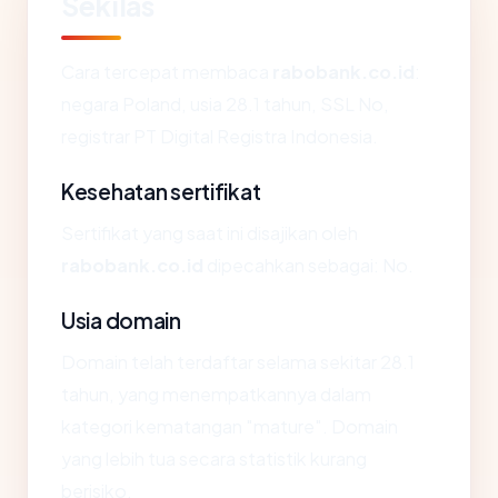
Sekilas
Cara tercepat membaca
rabobank.co.id
:
negara Poland, usia 28.1 tahun, SSL No,
registrar PT Digital Registra Indonesia.
Kesehatan sertifikat
Sertifikat yang saat ini disajikan oleh
rabobank.co.id
dipecahkan sebagai: No.
Usia domain
Domain telah terdaftar selama sekitar 28.1
tahun, yang menempatkannya dalam
kategori kematangan "mature". Domain
yang lebih tua secara statistik kurang
berisiko.