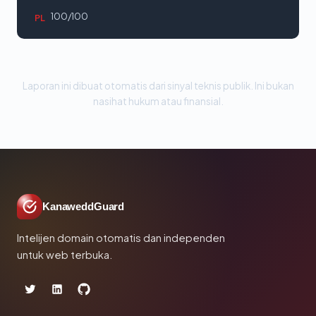
100/100
PL
Laporan ini dibuat otomatis dari sinyal teknis publik. Ini bukan
nasihat hukum atau finansial.
KanaweddGuard
Intelijen domain otomatis dan independen
untuk web terbuka.