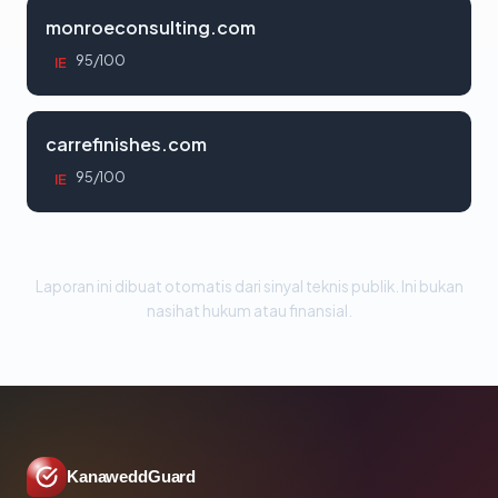
monroeconsulting.com
95/100
IE
carrefinishes.com
95/100
IE
Laporan ini dibuat otomatis dari sinyal teknis publik. Ini bukan
nasihat hukum atau finansial.
KanaweddGuard