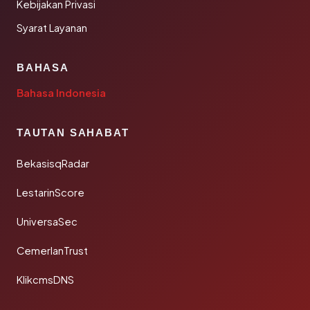
Kebijakan Privasi
Syarat Layanan
BAHASA
Bahasa Indonesia
TAUTAN SAHABAT
BekasisqRadar
LestarinScore
UniversaSec
CemerlanTrust
KlikcmsDNS