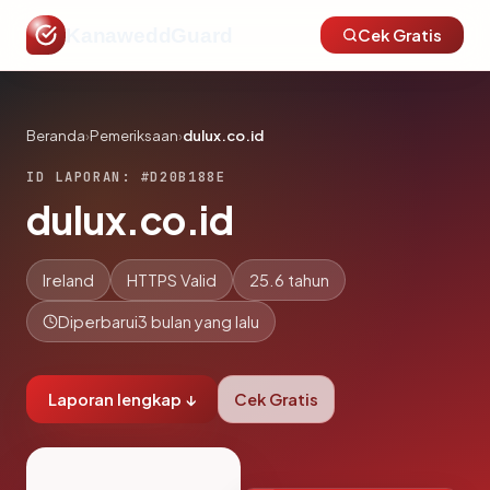
KanaweddGuard
Cek Gratis
Beranda
›
Pemeriksaan
›
dulux.co.id
ID LAPORAN: #D20B188E
dulux.co.id
Ireland
HTTPS Valid
25.6 tahun
Diperbarui
3 bulan yang lalu
Laporan lengkap ↓
Cek Gratis