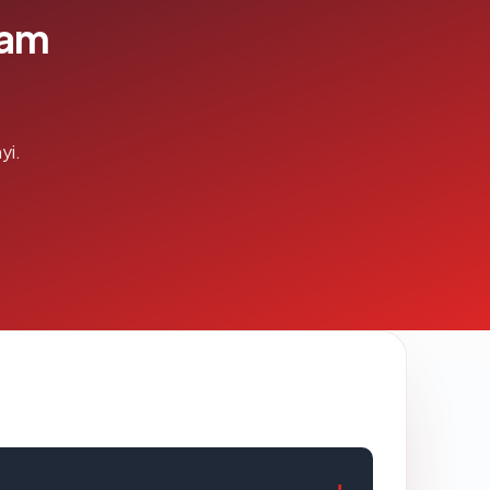
lam
yi.