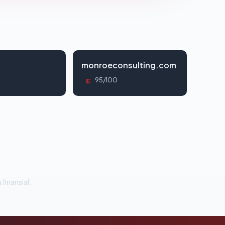
monroeconsulting.com
95/100
IE
 finansial.