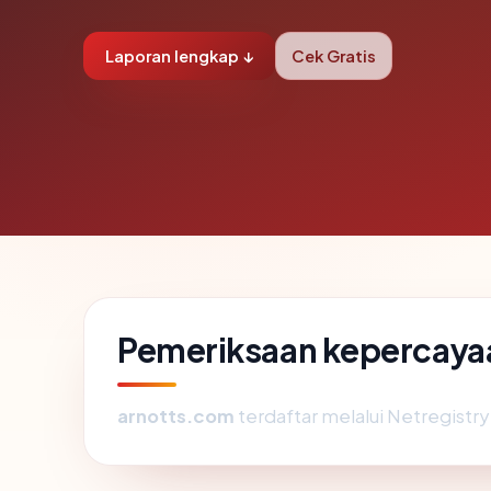
Laporan lengkap ↓
Cek Gratis
Pemeriksaan kepercayaa
arnotts.com
terdaftar melalui Netregistry 