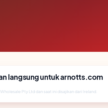
n langsung untuk arnotts.com
Wholesale Pty Ltd dan saat ini disajikan dari Ireland.