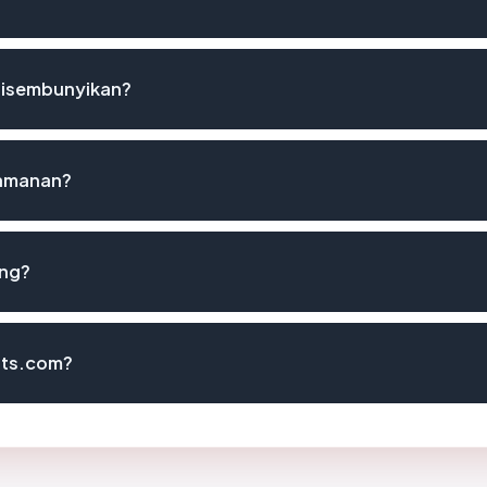
disembunyikan?
eamanan?
ing?
otts.com?