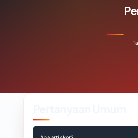
Pe
Ta
Pertanyaan Umum
Apa arti skor?