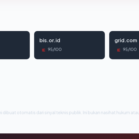
bis.or.id
grid.com
95/100
95/100
IE
IE
i dibuat otomatis dari sinyal teknis publik. Ini bukan nasihat hukum atau