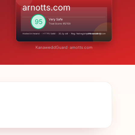
KanaweddGuard · arnotts.com