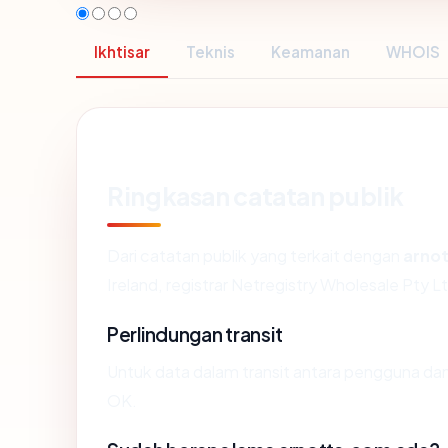
Ikhtisar
Teknis
Keamanan
WHOIS
Ringkasan catatan publik
Dari catatan publik yang terkait dengan
arno
Ireland, registrar Netregistry Wholesale Pty Lt
Perlindungan transit
Untuk data dalam transit antara pengguna d
OK.