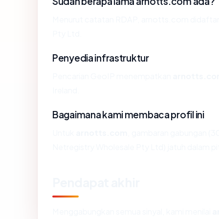
Sudah berapa lama arnotts.com ada?
Menurut catatan RDAP, arnotts.com didaftarka
Pty Ltd.
Penyedia infrastruktur
Pencarian GeoIP menempatkan
arnotts.c
Ireland.
Bagaimana kami membaca profil ini
Untuk
arnotts.com
, gambaran gabungan (30
Netregistry Wholesale Pty Ltd) jatuh dalam pi
Pendapat akhir
Menggabungkan semua sinyal, kami menilai
a