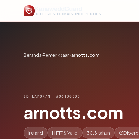
KanaweddGuard
INTELIJEN DOMAIN INDEPENDEN
Beranda
›
Pemeriksaan
›
arnotts.com
ID LAPORAN: #061303D3
arnotts.com
Ireland
HTTPS Valid
30.3 tahun
Diperb