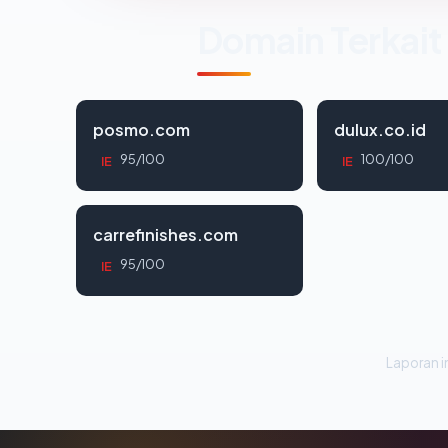
Domain Terkait
posmo.com
dulux.co.id
95/100
100/100
IE
IE
carrefinishes.com
95/100
IE
Laporan in