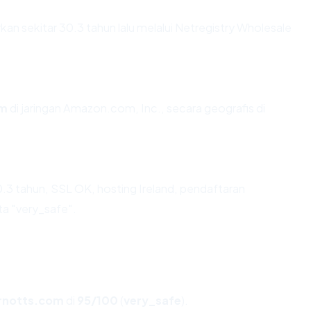
n sekitar 30.3 tahun lalu melalui Netregistry Wholesale
om
di jaringan Amazon.com, Inc., secara geografis di
.3 tahun, SSL OK, hosting Ireland, pendaftaran
ta "very_safe".
rnotts.com
di
95/100
(
very_safe
).