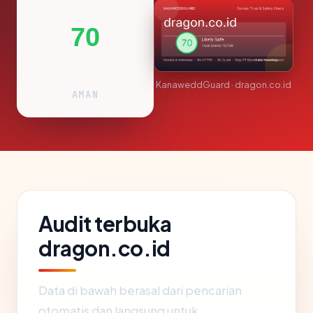
70
KanaweddGuard · dragon.co.id
AMAN
Audit terbuka
dragon.co.id
Data di bawah berasal dari pencarian
otomatis dan langsung untuk