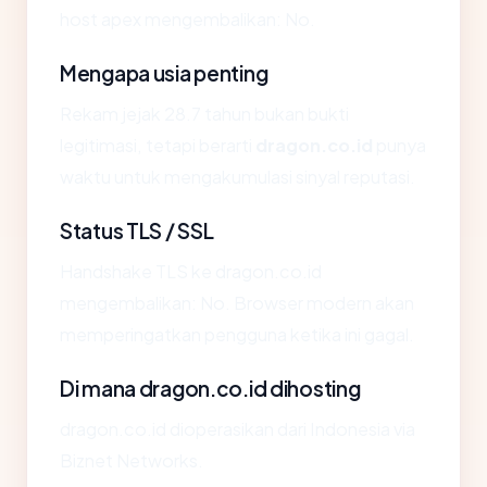
host apex mengembalikan: No.
Mengapa usia penting
Rekam jejak 28.7 tahun bukan bukti
legitimasi, tetapi berarti
dragon.co.id
punya
waktu untuk mengakumulasi sinyal reputasi.
Status TLS / SSL
Handshake TLS ke dragon.co.id
mengembalikan: No. Browser modern akan
memperingatkan pengguna ketika ini gagal.
Di mana dragon.co.id dihosting
dragon.co.id dioperasikan dari Indonesia via
Biznet Networks.