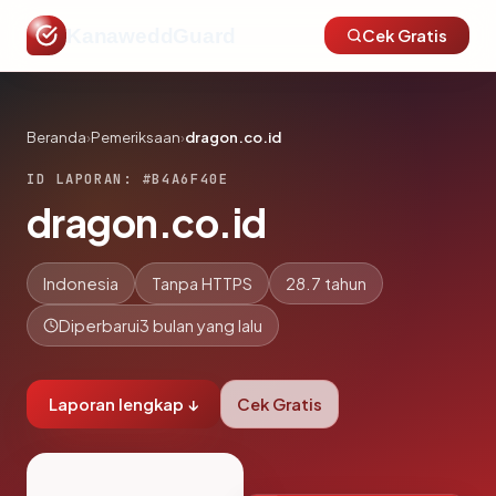
KanaweddGuard
Cek Gratis
Beranda
›
Pemeriksaan
›
dragon.co.id
ID LAPORAN: #B4A6F40E
dragon.co.id
Indonesia
Tanpa HTTPS
28.7 tahun
Diperbarui
3 bulan yang lalu
Laporan lengkap ↓
Cek Gratis