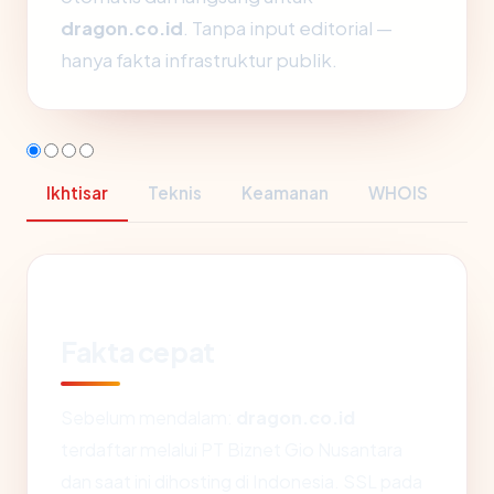
dragon.co.id
. Tanpa input editorial —
hanya fakta infrastruktur publik.
Ikhtisar
Teknis
Keamanan
WHOIS
Fakta cepat
Sebelum mendalam:
dragon.co.id
terdaftar melalui PT Biznet Gio Nusantara
dan saat ini dihosting di Indonesia. SSL pada