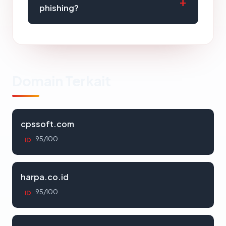
phishing?
Domain Terkait
cpssoft.com
95/100
ID
harpa.co.id
95/100
ID