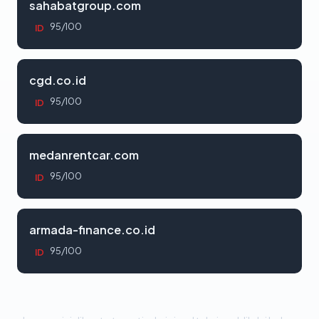
sahabatgroup.com
95/100
ID
cgd.co.id
95/100
ID
medanrentcar.com
95/100
ID
armada-finance.co.id
95/100
ID