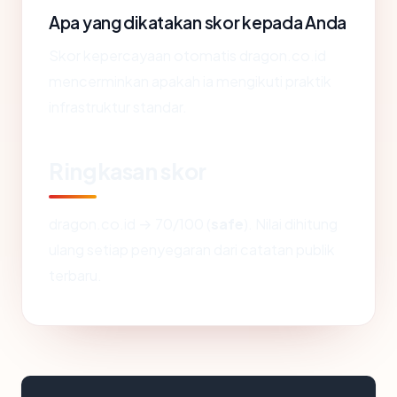
Apa yang dikatakan skor kepada Anda
Skor kepercayaan otomatis dragon.co.id
mencerminkan apakah ia mengikuti praktik
infrastruktur standar.
Ringkasan skor
dragon.co.id → 70/100 (
safe
). Nilai dihitung
ulang setiap penyegaran dari catatan publik
terbaru.