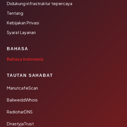
Didukung infrastruktur tepercaya
Tentang
Kebijakan Privasi
Syarat Layanan
BAHASA
Bahasa Indonesia
TAUTAN SAHABAT
ManutcafeScan
BaliweddWhois
RadioharDNS
DnastyjaTrust