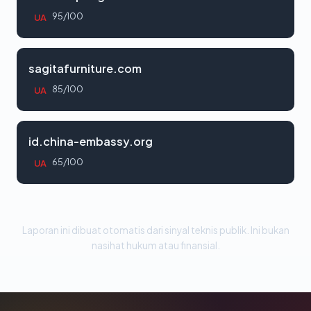
95/100
UA
sagitafurniture.com
85/100
UA
id.china-embassy.org
65/100
UA
Laporan ini dibuat otomatis dari sinyal teknis publik. Ini bukan
nasihat hukum atau finansial.