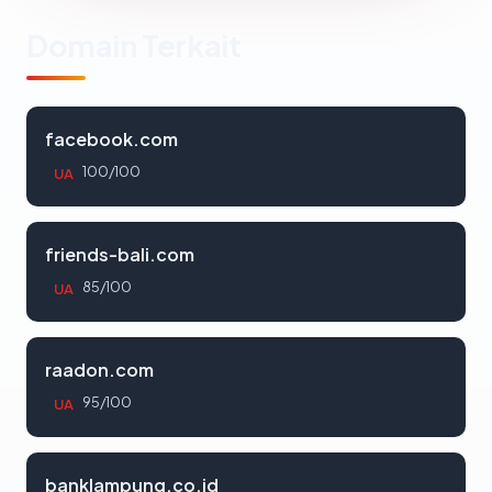
Domain Terkait
facebook.com
100/100
UA
friends-bali.com
85/100
UA
raadon.com
95/100
UA
banklampung.co.id