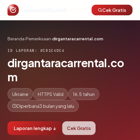
KanaweddGuard
Cek Gratis
Beranda
›
Pemeriksaan
›
dirgantaracarrental.com
ID LAPORAN: #C81C4DC4
dirgantaracarrental.co
m
Ukraine
HTTPS Valid
16.5 tahun
Diperbarui
3 bulan yang lalu
Laporan lengkap ↓
Cek Gratis