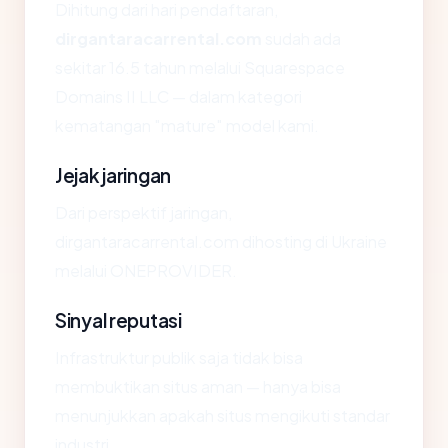
Dihitung dari hari pendaftaran,
dirgantaracarrental.com
sudah ada
sekitar 16.5 tahun melalui Squarespace
Domains II LLC — dalam kategori
kematangan "mature" model kami.
Jejak jaringan
Dari perspektif jaringan,
dirgantaracarrental.com dihosting di Ukraine
melalui ONEPROVIDER.
Sinyal reputasi
Infrastruktur publik saja tidak bisa
membuktikan situs aman — hanya bisa
menunjukkan apakah situs mengikuti standar
industri.