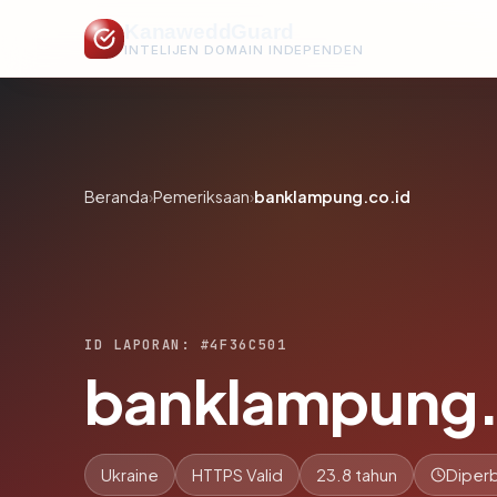
KanaweddGuard
INTELIJEN DOMAIN INDEPENDEN
Beranda
›
Pemeriksaan
›
banklampung.co.id
ID LAPORAN: #4F36C501
banklampung.
Ukraine
HTTPS Valid
23.8 tahun
Diperb