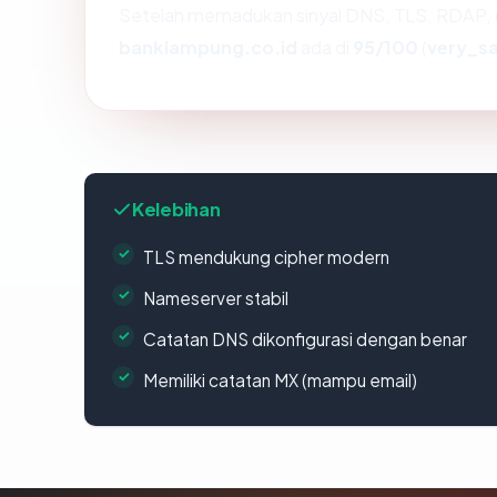
Setelah memadukan sinyal DNS, TLS, RDAP, 
banklampung.co.id
ada di
95/100
(
very_s
Kelebihan
TLS mendukung cipher modern
Nameserver stabil
Catatan DNS dikonfigurasi dengan benar
Memiliki catatan MX (mampu email)