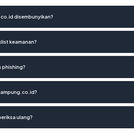
co.id disembunyikan?
klist keamanan?
 phishing?
klampung.co.id?
eriksa ulang?