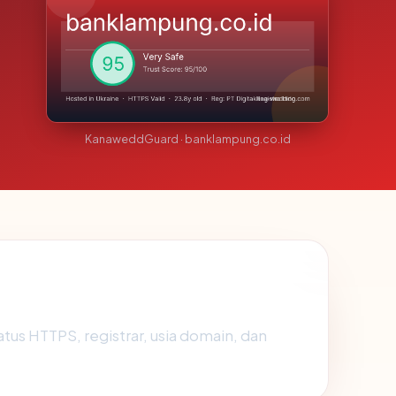
KanaweddGuard · banklampung.co.id
status HTTPS, registrar, usia domain, dan