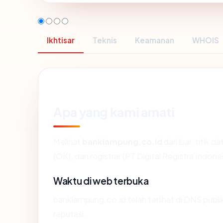
Ikhtisar
Teknis
Keamanan
WHOIS
Apa yang kami amati
Melihat
banklampung.co.id
dari luar, titik 
(OK), dan registrar (PT Digital Registra Indones
Waktu di web terbuka
banklampung.co.id telah terlihat di DNS publi
reputasi.