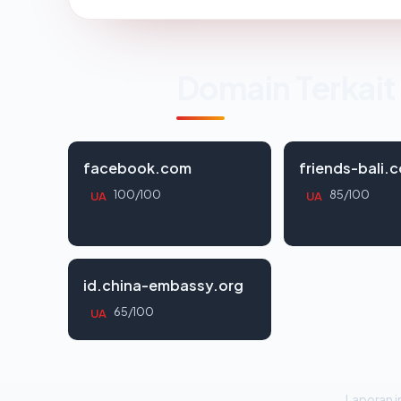
Domain Terkait
facebook.com
friends-bali.
100/100
85/100
UA
UA
id.china-embassy.org
65/100
UA
Laporan in