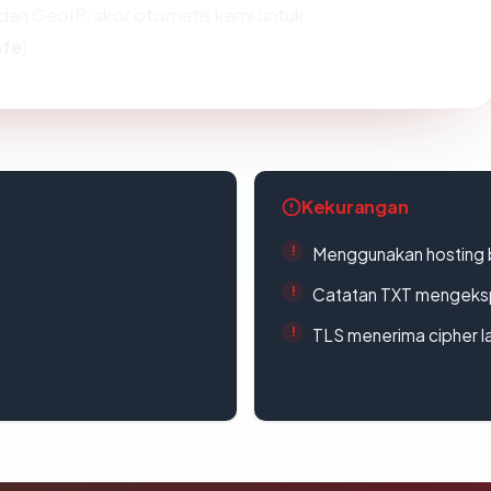
dan GeoIP, skor otomatis kami untuk
afe
).
Kekurangan
Menggunakan hosting 
Catatan TXT mengeksp
TLS menerima cipher 