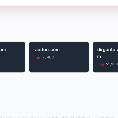
com
raadon.com
dirgantar
m
95/100
UA
95/100
UA
i dibuat otomatis dari sinyal teknis publik. Ini bukan nasihat hukum atau