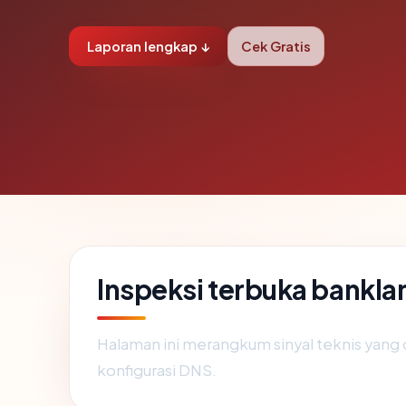
Laporan lengkap ↓
Cek Gratis
Inspeksi terbuka bankl
Halaman ini merangkum sinyal teknis yang
konfigurasi DNS.