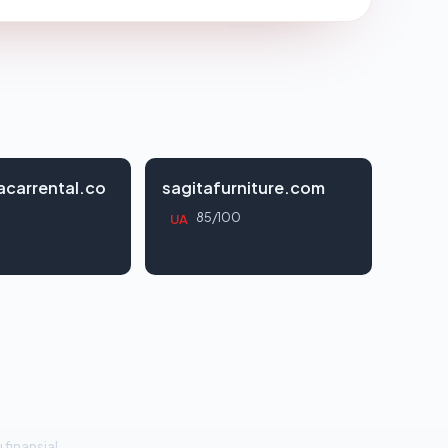
acarrental.co
sagitafurniture.com
85/100
UA
 finansial.