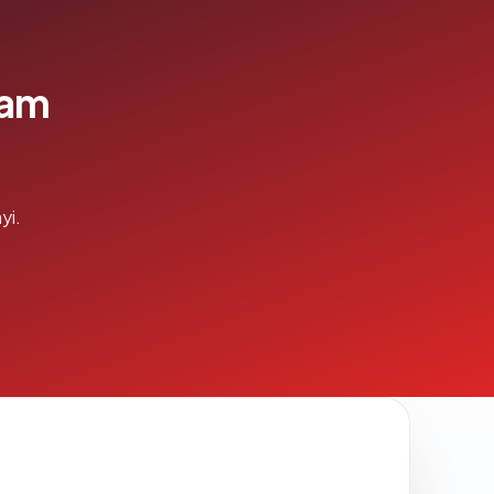
lam
yi.