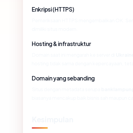
Enkripsi (HTTPS)
Pemeriksaan HTTPS mengembalikan OK. Sertif
dimiliki situs modern.
Hosting & infrastruktur
Domain saat ini mengarah ke server di
Ukrain
hosting tidak sama dengan kepercayaan, teta
Domain yang sebanding
Situs dengan metadata serupa
banklampung
biasanya mencakup baik bisnis sah maupun c
Kesimpulan