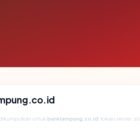
ampung.co.id
 dikumpulkan untuk
banklampung.co.id
: lokasi server, 