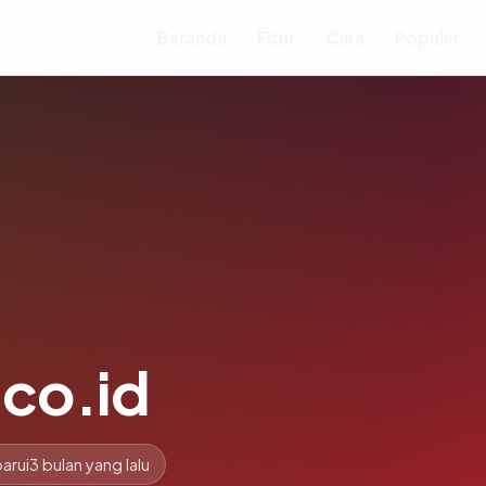
Beranda
Fitur
Cara
Populer
co.id
arui
3 bulan yang lalu