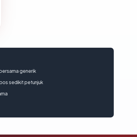
bersama generik
os sedikit petunjuk
lama