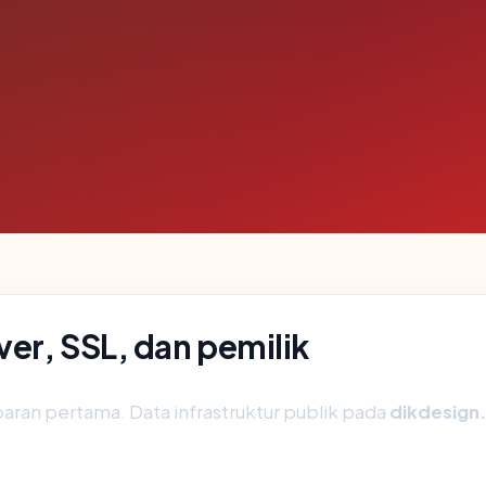
er, SSL, dan pemilik
aran pertama. Data infrastruktur publik pada
dikdesign