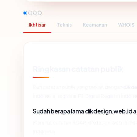
Ikhtisar
Teknis
Keamanan
WHOIS
Ringkasan catatan publik
Dari catatan publik yang terkait dengan
dikde
Indonesia, registrar PT Digital Registra Indone
Sudah berapa lama dikdesign.web.id 
Menurut catatan RDAP, dikdesign.web.id didafta
Indonesia.