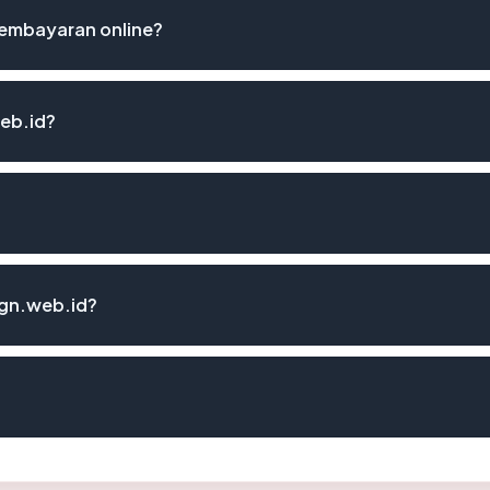
embayaran online?
eb.id?
ign.web.id?