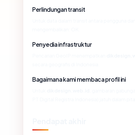
Perlindungan transit
Untuk data dalam transit antara pengguna dan
mengembalikan: OK.
Penyedia infrastruktur
Pencarian GeoIP menempatkan
dikdesign.
secara geografis di Indonesia.
Bagaimana kami membaca profil ini
Untuk
dikdesign.web.id
, gambaran gabungan
PT Digital Registra Indonesia) jatuh dalam pit
Pendapat akhir