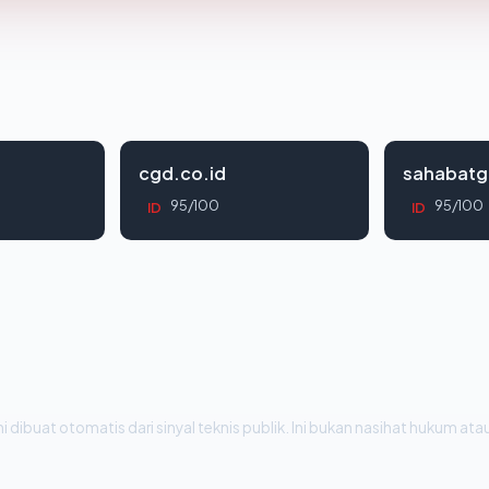
cgd.co.id
sahabatg
95/100
95/100
ID
ID
i dibuat otomatis dari sinyal teknis publik. Ini bukan nasihat hukum atau