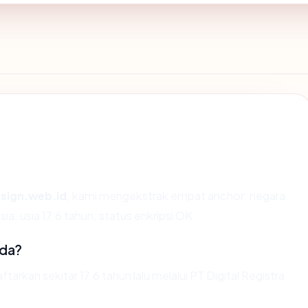
sign.web.id
, kami mengekstrak empat anchor: negara
sia, usia 17.6 tahun, status enkripsi OK.
ada?
rkan sekitar 17.6 tahun lalu melalui PT Digital Registra