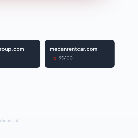
roup.com
medanrentcar.com
95/100
ID
 finansial.