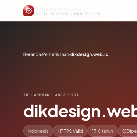
KanaweddGuard
INTELIJEN DOMAIN INDEPENDEN
Beranda
›
Pemeriksaan
›
dikdesign.web.id
ID LAPORAN: #8E61B20A
dikdesign.web
Indonesia
HTTPS Valid
17.6 tahun
Dipe