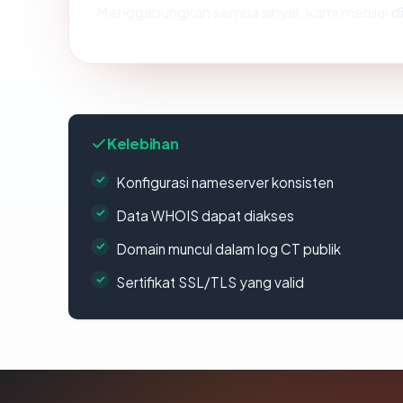
Menggabungkan semua sinyal, kami menilai
d
Kelebihan
Konfigurasi nameserver konsisten
Data WHOIS dapat diakses
Domain muncul dalam log CT publik
Sertifikat SSL/TLS yang valid