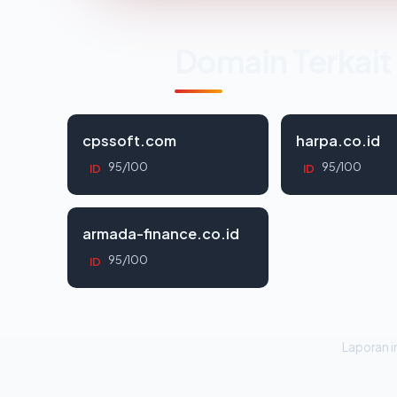
Domain Terkait
cpssoft.com
harpa.co.id
95/100
95/100
ID
ID
armada-finance.co.id
95/100
ID
Laporan in