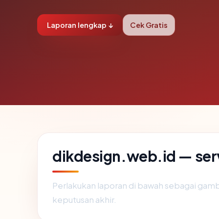
Laporan lengkap ↓
Cek Gratis
dikdesign.web.id — serv
Perlakukan laporan di bawah sebagai gamb
keputusan akhir.