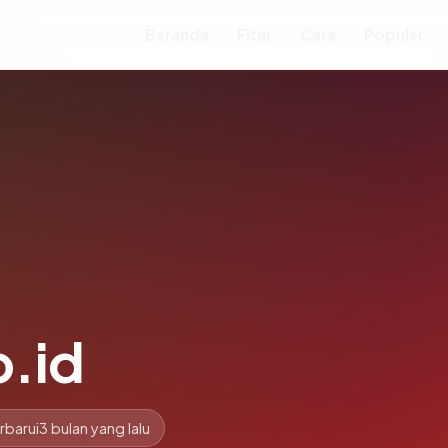
Beranda
Fitur
Cara
Populer
.id
rbarui
3 bulan yang lalu