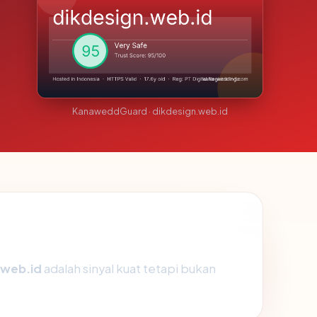
KanaweddGuard · dikdesign.web.id
.web.id
adalah sinyal kuat tetapi bukan