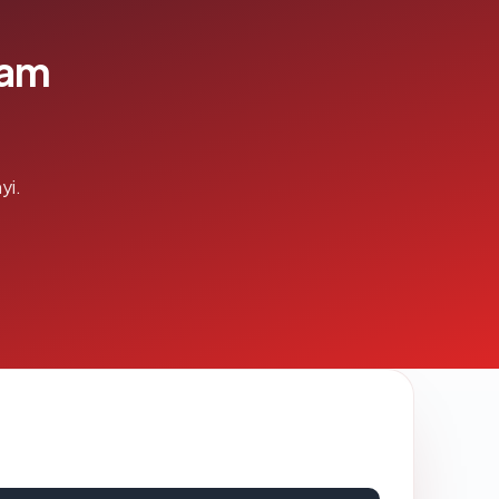
lam
yi.