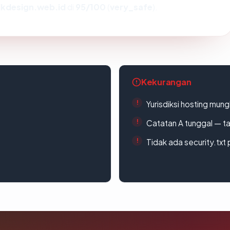
ikdesign.web.id
di
95/100
(
very_safe
).
Kekurangan
Yurisdiksi hosting mun
Catatan A tunggal — ta
Tidak ada security.txt 