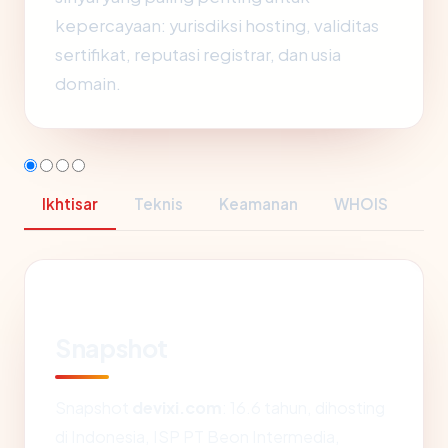
kepercayaan: yurisdiksi hosting, validitas
sertifikat, reputasi registrar, dan usia
domain.
Ikhtisar
Teknis
Keamanan
WHOIS
Snapshot
Snapshot
devixi.com
: 16.6 tahun, dihosting
di Indonesia, ISP PT Beon Intermedia,