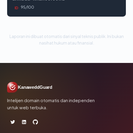
95/100
ID
Laporan ini dibuat otomatis dari sinyal teknis publik. Ini bukan
nasihat hukum atau finansial.
KanaweddGuard
Intelijen domain otomatis dan independen
untuk web terbuka.