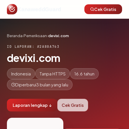
KanaweddGuard
Cek Gratis
Beranda
›
Pemeriksaan
›
devixi.com
ID LAPORAN: #2A80A763
devixi.com
Indonesia
Tanpa HTTPS
16.6 tahun
Diperbarui
3 bulan yang lalu
Laporan lengkap ↓
Cek Gratis