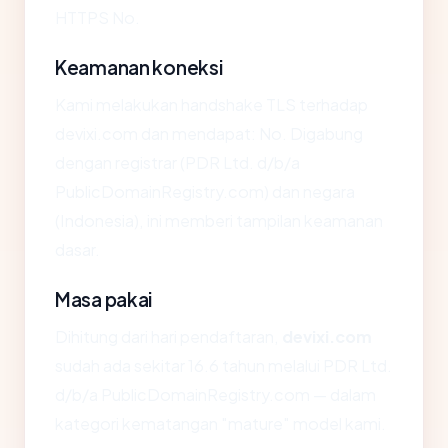
HTTPS No.
Keamanan koneksi
Kami melakukan handshake TLS terhadap
devixi.com dan mendapat: No. Digabung
dengan registrar (PDR Ltd. d/b/a
PublicDomainRegistry.com) dan negara
(Indonesia), ini memberi tampilan keamanan
dasar.
Masa pakai
Dihitung dari hari pendaftaran,
devixi.com
sudah ada sekitar 16.6 tahun melalui PDR Ltd.
d/b/a PublicDomainRegistry.com — dalam
kategori kematangan "mature" model kami.