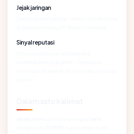
Jejak jaringan
Dari perspektif jaringan, devixi.com dihosting
di Indonesia melalui PT Beon Intermedia.
Sinyal reputasi
Infrastruktur publik saja tidak bisa
membuktikan situs aman — hanya bisa
menunjukkan apakah situs mengikuti standar
industri.
Dalam satu kalimat
devixi.com
saat ini berperingkat
safe
dengan skor
70/100
, berdasarkan murni