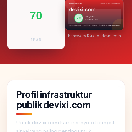
70
KanaweddGuard · devixi.com
AMAN
Profil infrastruktur
publik devixi.com
Untuk
devixi.com
kami menyoroti empat
sinyal yang paling penting untuk