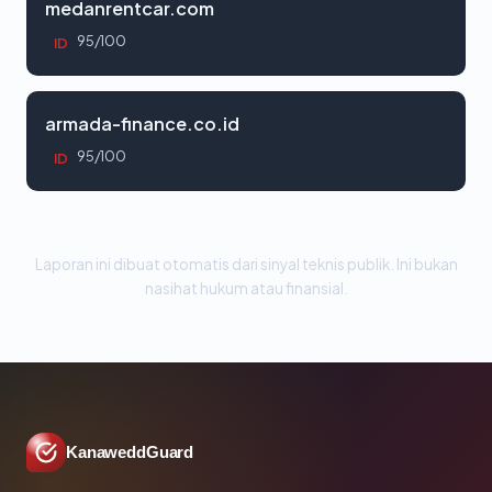
medanrentcar.com
95/100
ID
armada-finance.co.id
95/100
ID
Laporan ini dibuat otomatis dari sinyal teknis publik. Ini bukan
nasihat hukum atau finansial.
KanaweddGuard