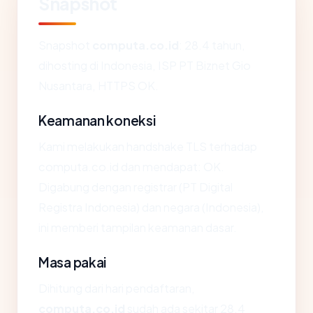
Snapshot
Snapshot
computa.co.id
: 28.4 tahun,
dihosting di Indonesia, ISP PT Biznet Gio
Nusantara, HTTPS OK.
Keamanan koneksi
Kami melakukan handshake TLS terhadap
computa.co.id dan mendapat: OK.
Digabung dengan registrar (PT Digital
Registra Indonesia) dan negara (Indonesia),
ini memberi tampilan keamanan dasar.
Masa pakai
Dihitung dari hari pendaftaran,
computa.co.id
sudah ada sekitar 28.4