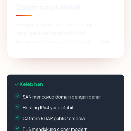
Dalam satu kalimat
computa.co.id
saat ini berperingkat
very_safe
dengan skor
95/100
,
berdasarkan murni fakta infrastruktur publik.
Kelebihan
SAN mencakup domain dengan benar
Hosting IPv4 yang stabil
Catatan RDAP publik tersedia
TLS mendukung cipher modern