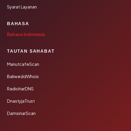
Syarat Layanan
BAHASA
Bahasa Indonesia
TAUTAN SAHABAT
ManutcafeScan
BaliweddWhois
RadioharDNS
DnastyjaTrust
DamsinarScan