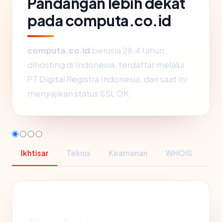
Pandangan lebih dekat
pada computa.co.id
computa.co.id
berusia 28.4 tahun,
dihosting di Indonesia, terdaftar melalui
PT Digital Registra Indonesia, dan saat ini
menyajikan status SSL OK.
Ikhtisar
Teknis
Keamanan
WHOIS