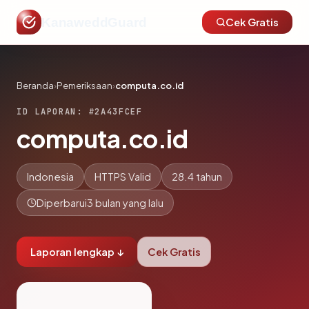
KanaweddGuard
Cek Gratis
Beranda
›
Pemeriksaan
›
computa.co.id
ID LAPORAN: #2A43FCEF
computa.co.id
Indonesia
HTTPS Valid
28.4 tahun
Diperbarui
3 bulan yang lalu
Laporan lengkap ↓
Cek Gratis