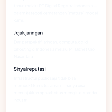
tahun melalui PT Digital Registra Indonesia —
dalam kategori kematangan "mature" model
kami.
Jejak jaringan
Dari perspektif jaringan, computa.co.id
dihosting di Indonesia melalui PT Biznet Gio
Nusantara.
Sinyal reputasi
Infrastruktur publik saja tidak bisa
membuktikan situs aman — hanya bisa
menunjukkan apakah situs mengikuti standar
industri.