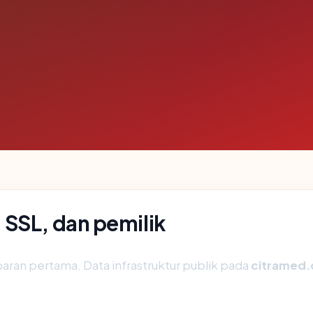
SSL, dan pemilik
aran pertama. Data infrastruktur publik pada
citramed