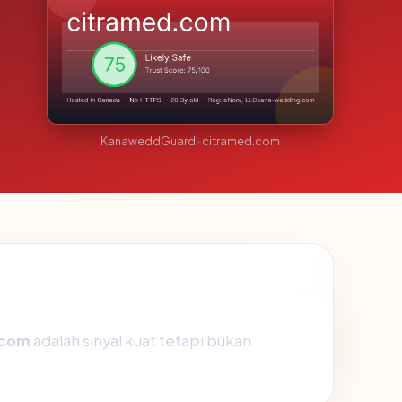
KanaweddGuard · citramed.com
.com
adalah sinyal kuat tetapi bukan