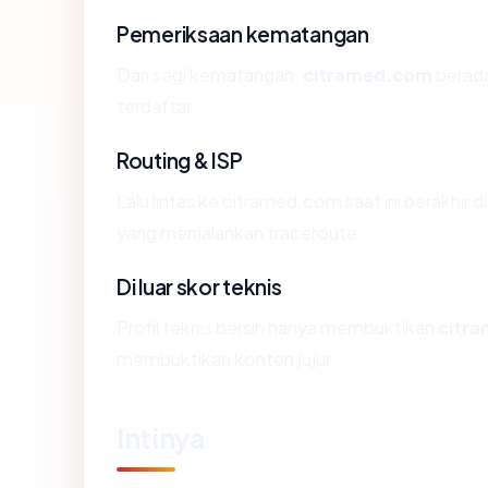
Pemeriksaan kematangan
Dari segi kematangan,
citramed.com
berada
terdaftar.
Routing & ISP
Lalu lintas ke citramed.com saat ini berakhir
yang menjalankan traceroute.
Di luar skor teknis
Profil teknis bersih hanya membuktikan
citr
membuktikan konten jujur.
Intinya