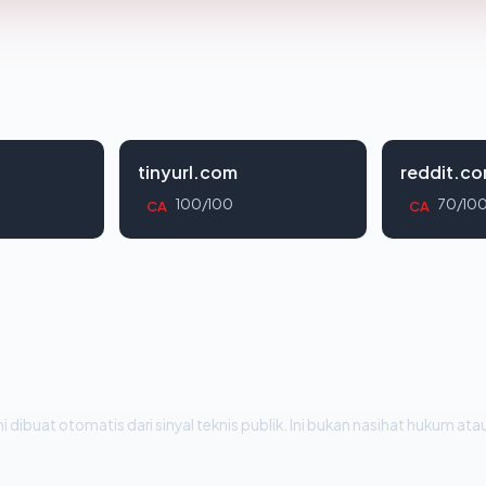
tinyurl.com
reddit.c
100/100
70/10
CA
CA
i dibuat otomatis dari sinyal teknis publik. Ini bukan nasihat hukum atau