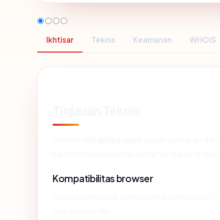
Ikhtisar
Teknis
Keamanan
WHOIS
Tinjauan Teknis
Domain
citramed.com
dapat dijangkau dan
kami menelusuri sinyal-sinyal yang paling relev
Kompatibilitas browser
Browser umum akan menerima konfigurasi TL
Nilai saat ini: No.