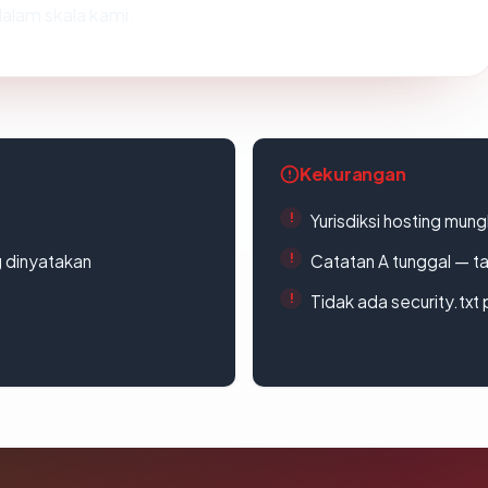
alam skala kami.
Kekurangan
Yurisdiksi hosting mun
g dinyatakan
Catatan A tunggal — ta
Tidak ada security.txt 