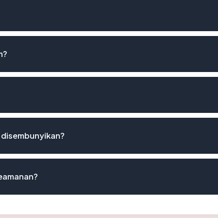
m?
 disembunyikan?
 keamanan?