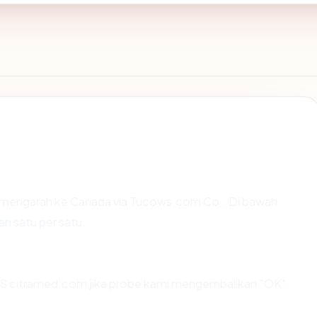
 mengarah ke Canada via Tucows.com Co.. Di bawah
an satu per satu.
S citramed.com jika probe kami mengembalikan "OK".