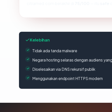
citramed.com berakhir di
75/100
— itu
safe
d
Kelebihan
Tidak ada tanda malware
Negara hosting selaras dengan audiens yan
Diselesaikan via DNS rekursif publik
Menggunakan endpoint HTTPS modern