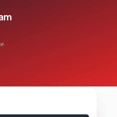
lam
yi.