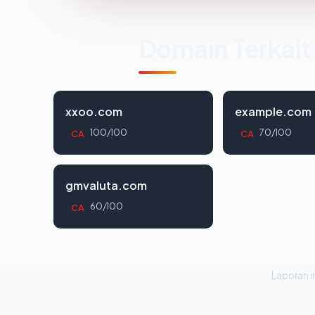
Domain Terkait
xxoo.com
example.com
100/100
70/100
CA
CA
gmvaluta.com
60/100
CA
Laporan in