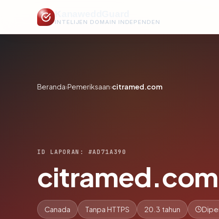
KanaweddGuard
INTELIJEN DOMAIN INDEPENDEN
Beranda
›
Pemeriksaan
›
citramed.com
ID LAPORAN: #AD71A390
citramed.com
Canada
Tanpa HTTPS
20.3 tahun
Dipe