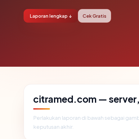
Laporan lengkap ↓
Cek Gratis
citramed.com — server, 
Perlakukan laporan di bawah sebagai gamb
keputusan akhir.