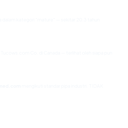
 dalam kategori "mature" — sekitar 20.3 tahun
 di Tucows.com Co. di Canada — terlihat oleh siapa pun
amed.com
mengikuti standar pipa industri. TIDAK