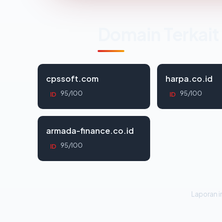
Domain Terkait
cpssoft.com
harpa.co.id
95/100
95/100
ID
ID
armada-finance.co.id
95/100
ID
Laporan in