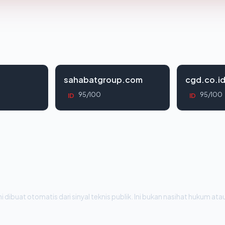
sahabatgroup.com
cgd.co.i
95/100
95/100
ID
ID
i dibuat otomatis dari sinyal teknis publik. Ini bukan nasihat hukum atau