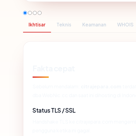
Ikhtisar
Teknis
Keamanan
WHOIS
Fakta cepat
Sebelum mendalam:
citrajepara.com
terda
dba WebNic.cc dan saat ini dihosting di Ind
Status TLS / SSL
Handshake TLS ke citrajepara.com mengemb
pengguna ketika ini gagal.