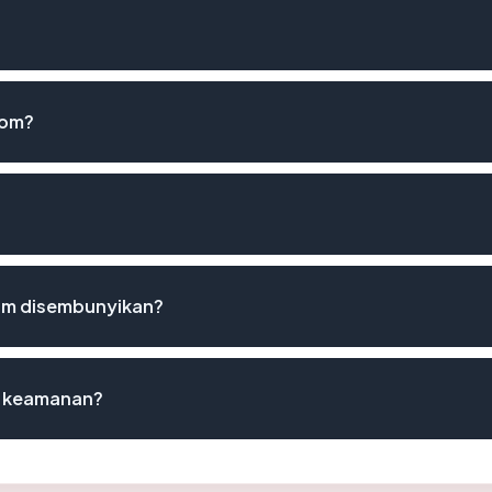
com?
om disembunyikan?
st keamanan?