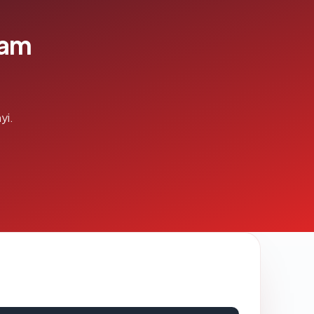
lam
yi.