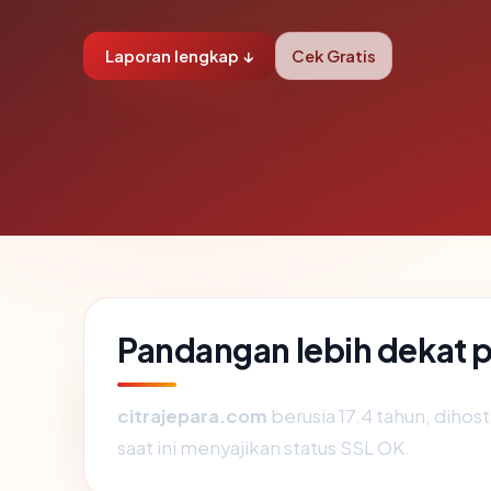
Laporan lengkap ↓
Cek Gratis
Pandangan lebih dekat 
citrajepara.com
berusia 17.4 tahun, diho
saat ini menyajikan status SSL OK.