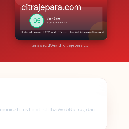
KanaweddGuard · citrajepara.com
mmunications Limited dba WebNic.cc, dan