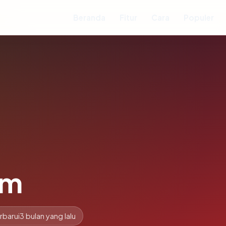
Beranda
Fitur
Cara
Populer
om
rbarui
3 bulan yang lalu