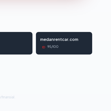
d
medanrentcar.com
95/100
ID
 finansial.