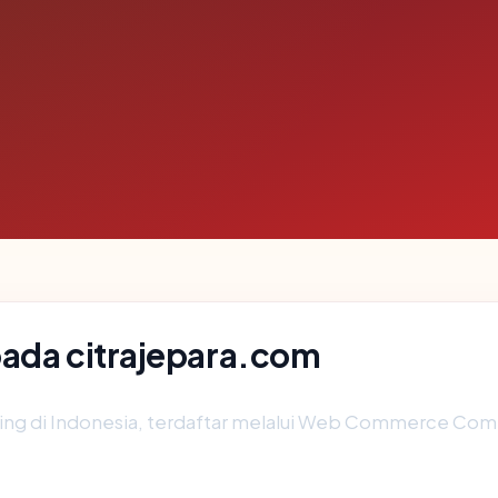
pada citrajepara.com
sting di Indonesia, terdaftar melalui Web Commerce Co