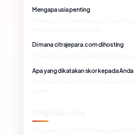
Mengapa usia penting
Rekam jejak 17.4 tahun bukan bukti legitimasi,
mengakumulasi sinyal reputasi.
Di mana citrajepara.com dihosting
citrajepara.com dioperasikan dari Indonesi
Apa yang dikatakan skor kepada Anda
Skor kepercayaan otomatis citrajepara.com m
standar.
Ringkasan skor
citrajepara.com → 95/100 (
very_safe
). Nila