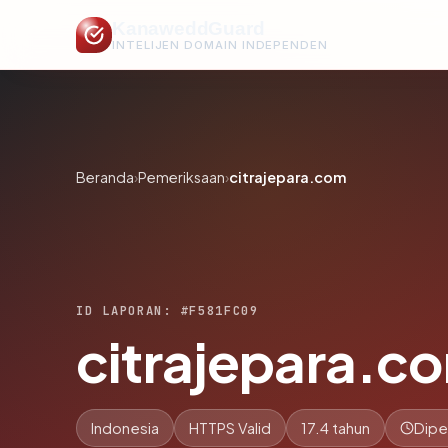
KanaweddGuard
INTELIJEN DOMAIN INDEPENDEN
Beranda
›
Pemeriksaan
›
citrajepara.com
ID LAPORAN: #F581FC09
citrajepara.c
Indonesia
HTTPS Valid
17.4 tahun
Dipe