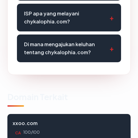
ISP apa yang melayani
chykalophia.com?
Di mana mengajukan keluhan
tentang chykalophia.com?
Domain Terkait
xxoo.com
100/100
CA