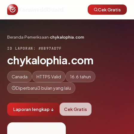
KanaweddGuard
Cek Gratis
Beranda
›
Pemeriksaan
›
chykalophia.com
ID LAPORAN: #0B97AD7F
chykalophia.com
Canada
HTTPS Valid
16.6 tahun
Diperbarui
3 bulan yang lalu
Laporan lengkap ↓
Cek Gratis