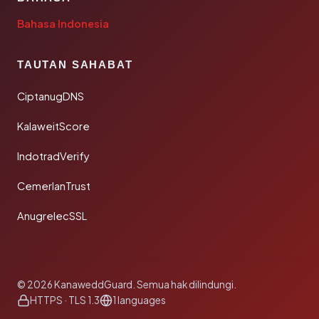
Bahasa Indonesia
TAUTAN SAHABAT
CiptanugDNS
KalaweitScore
IndotradVerify
CemerlanTrust
AnugrelecSSL
© 2026 KanaweddGuard. Semua hak dilindungi.
HTTPS · TLS 1.3
1 languages