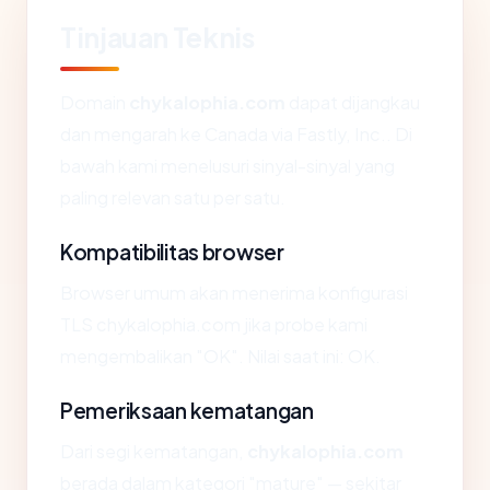
Tinjauan Teknis
Domain
chykalophia.com
dapat dijangkau
dan mengarah ke Canada via Fastly, Inc.. Di
bawah kami menelusuri sinyal-sinyal yang
paling relevan satu per satu.
Kompatibilitas browser
Browser umum akan menerima konfigurasi
TLS chykalophia.com jika probe kami
mengembalikan "OK". Nilai saat ini: OK.
Pemeriksaan kematangan
Dari segi kematangan,
chykalophia.com
berada dalam kategori "mature" — sekitar