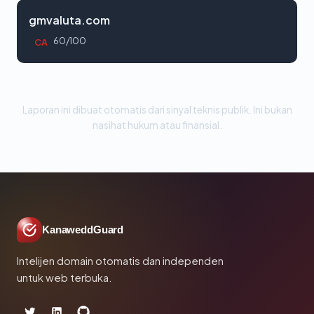
gmvaluta.com
60/100
CA
Laporan ini dibuat otomatis dari sinyal teknis publik. Ini bukan
nasihat hukum atau finansial.
KanaweddGuard
Intelijen domain otomatis dan independen
untuk web terbuka.