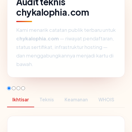
Audit teknis
chykalophia.com
Kami menarik catatan publik terbaru untuk
chykalophia.com
— riwayat pendaftaran,
status sertifikat, infrastruktur hosting —
dan menggabungkannya menjadi kartu di
bawah.
Ikhtisar
Teknis
Keamanan
WHOIS