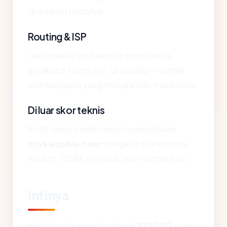
16.6 tahun terdaftar.
Routing & ISP
Lalu lintas ke chykalophia.com saat ini
berakhir di Fastly, Inc. di Canada — terlihat
oleh siapa pun yang menjalankan traceroute.
Di luar skor teknis
Profil teknis bersih hanya membuktikan
chykalophia.com
mengikuti standar pipa
industri. TIDAK membuktikan konten jujur.
Intinya
chykalophia.com berakhir di
100/100
— itu