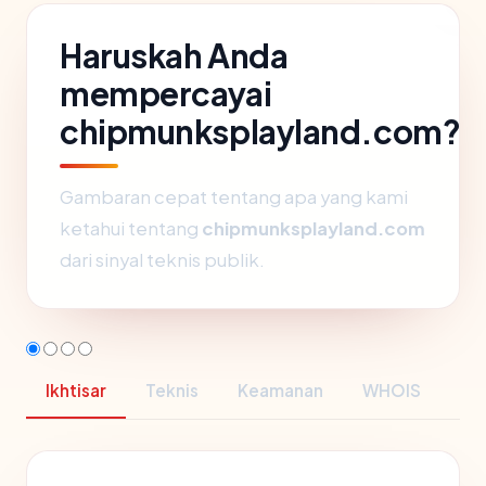
Haruskah Anda
mempercayai
chipmunksplayland.com?
Gambaran cepat tentang apa yang kami
ketahui tentang
chipmunksplayland.com
dari sinyal teknis publik.
Ikhtisar
Teknis
Keamanan
WHOIS