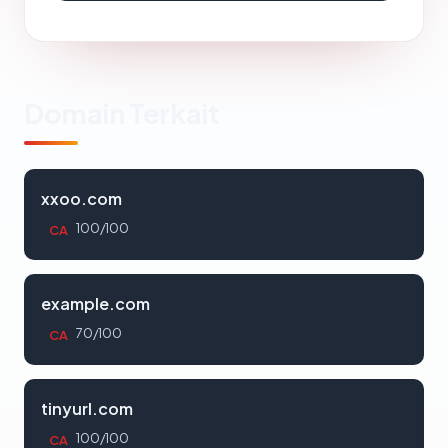
Domain Terkait
xxoo.com
100/100
CA
example.com
70/100
CA
tinyurl.com
100/100
CA