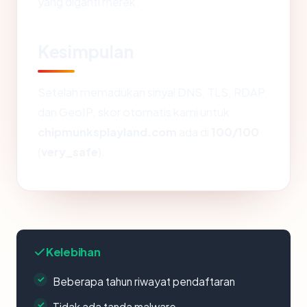
yang diganti merek.
Kesimpulan
Setelah memadukan sinyal DNS, TLS, RDAP,
dan GeoIP, skor otomatis kami untuk
chipmunksplayland.com
ada di
100/100
(
very_safe
).
Kelebihan
Beberapa tahun riwayat pendaftaran
Tidak ada tanda malware