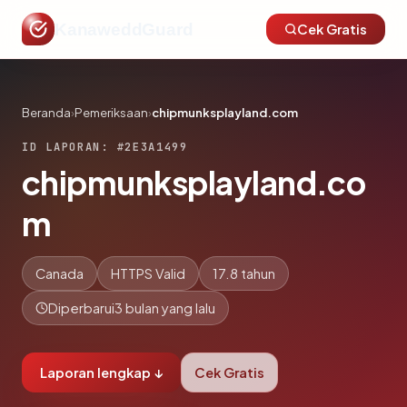
KanaweddGuard
Cek Gratis
Beranda
›
Pemeriksaan
›
chipmunksplayland.com
ID LAPORAN: #2E3A1499
chipmunksplayland.co
m
Canada
HTTPS Valid
17.8 tahun
Diperbarui
3 bulan yang lalu
Laporan lengkap ↓
Cek Gratis