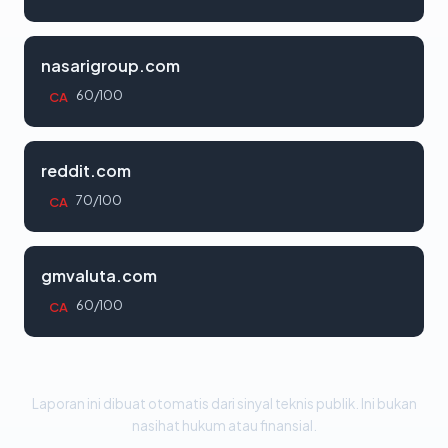
nasarigroup.com
60/100
CA
reddit.com
70/100
CA
gmvaluta.com
60/100
CA
Laporan ini dibuat otomatis dari sinyal teknis publik. Ini bukan
nasihat hukum atau finansial.