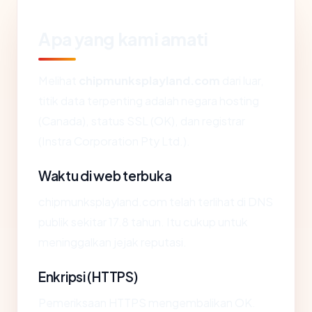
Apa yang kami amati
Melihat
chipmunksplayland.com
dari luar,
titik data terpenting adalah negara hosting
(Canada), status SSL (OK), dan registrar
(Instra Corporation Pty Ltd.).
Waktu di web terbuka
chipmunksplayland.com telah terlihat di DNS
publik sekitar 17.8 tahun. Itu cukup untuk
meninggalkan jejak reputasi.
Enkripsi (HTTPS)
Pemeriksaan HTTPS mengembalikan OK.