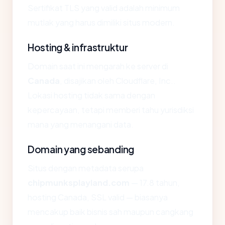
Sertifikat TLS yang valid adalah minimum
mutlak yang harus dimiliki situs modern.
Hosting & infrastruktur
Domain saat ini mengarah ke server di
Canada
, disajikan oleh Cloudflare, Inc..
Lokasi hosting tidak sama dengan
kepercayaan, tetapi memberi tahu yurisdiksi
mana yang menangani data.
Domain yang sebanding
Situs dengan metadata serupa
chipmunksplayland.com
— 17.8 tahun,
hosting Canada, SSL valid — biasanya
mencakup baik bisnis sah maupun cangkang