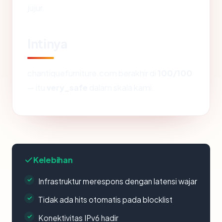
jujur.
Intinya
chantiquefurniture.com berakhir di
100/100
— itu
very_safe
dalam skala kami.
Kelebihan
Infrastruktur merespons dengan latensi wajar
Tidak ada hits otomatis pada blocklist
Konektivitas IPv6 hadir