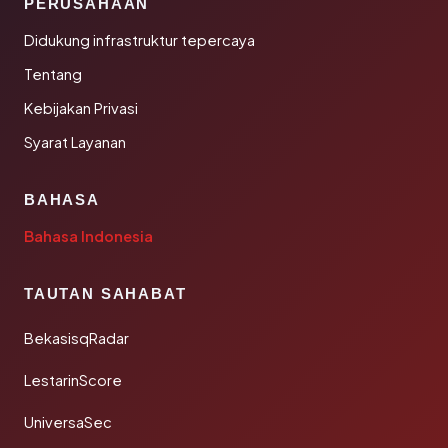
PERUSAHAAN
Didukung infrastruktur tepercaya
Tentang
Kebijakan Privasi
Syarat Layanan
BAHASA
Bahasa Indonesia
TAUTAN SAHABAT
BekasisqRadar
LestarinScore
UniversaSec