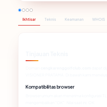
Ikhtisar
Teknis
Keamanan
WHOIS
Tinjauan Teknis
Domain
cengkarenggolfclub.com
dapat di
VISIONER PRATAMA. Di bawah kami menelusuri s
Kompatibilitas browser
Browser umum akan menerima konfigurasi TL
mengembalikan "OK". Nilai saat ini: OK.