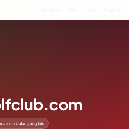
Beranda
Fitur
Cara
Populer
lfclub.com
rbarui
3 bulan yang lalu