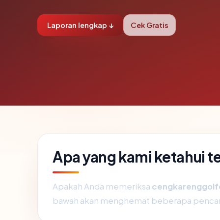
Laporan lengkap ↓
Cek Gratis
Apa yang kami ketahui 
Apakah Anda memeriksa
cengkarenggolf
bawah akan menghemat beberapa pencar