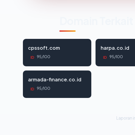
Domain Terkait
cpssoft.com
harpa.co.id
95/100
95/100
ID
ID
armada-finance.co.id
95/100
ID
Laporan in