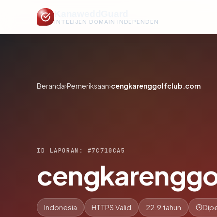
KanaweddGuard
INTELIJEN DOMAIN INDEPENDEN
Beranda
›
Pemeriksaan
›
cengkarenggolfclub.com
ID LAPORAN: #7C710CA5
cengkarenggo
Indonesia
HTTPS Valid
22.9 tahun
Dipe