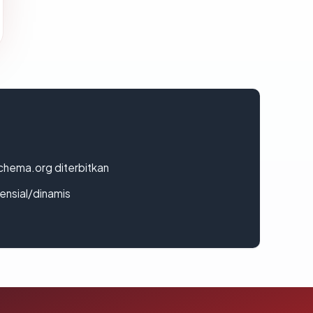
chema.org diterbitkan
densial/dinamis