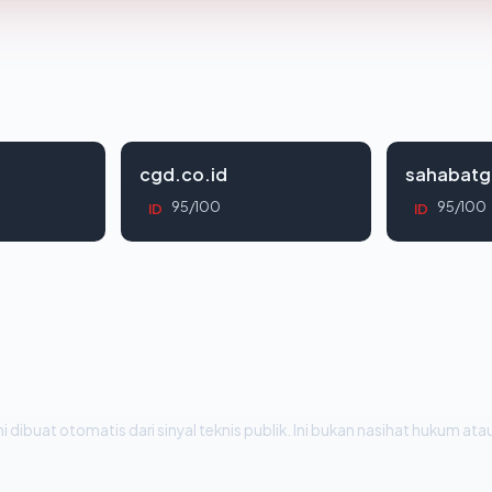
cgd.co.id
sahabatg
95/100
95/100
ID
ID
i dibuat otomatis dari sinyal teknis publik. Ini bukan nasihat hukum atau