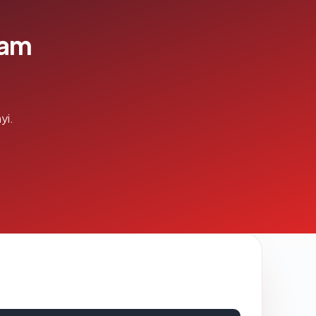
lam
yi.