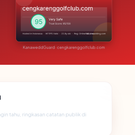
KanaweddGuard · cengkarenggolfclub.com
m
ngin tahu, ringkasan catatan publik di