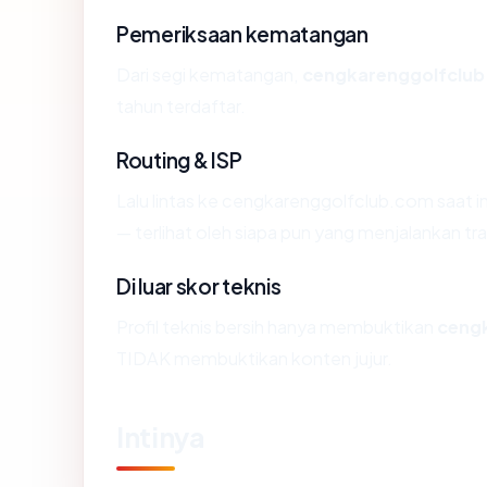
Pemeriksaan kematangan
Dari segi kematangan,
cengkarenggolfclu
tahun terdaftar.
Routing & ISP
Lalu lintas ke cengkarenggolfclub.com saat 
— terlihat oleh siapa pun yang menjalankan tr
Di luar skor teknis
Profil teknis bersih hanya membuktikan
ceng
TIDAK membuktikan konten jujur.
Intinya