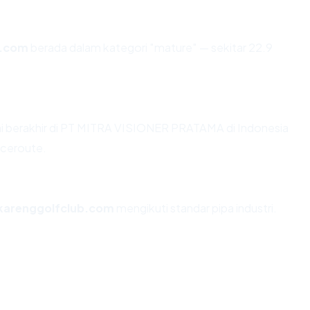
b.com
berada dalam kategori "mature" — sekitar 22.9
ini berakhir di PT MITRA VISIONER PRATAMA di Indonesia
aceroute.
karenggolfclub.com
mengikuti standar pipa industri.