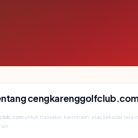
tentang cengkarenggolfclub.co
club.com
untuk transaksi, kemitraan, atau sekadar rasa i
ian.