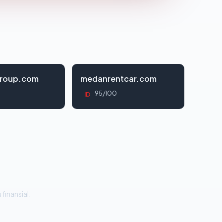
roup.com
medanrentcar.com
95/100
ID
 finansial.