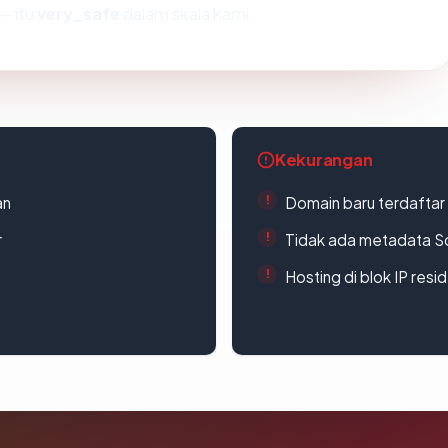
— itu
very_safe
dalam skala kami.
Kekurangan
an
Domain baru terdaftar
r
Tidak ada metadata S
Hosting di blok IP resi