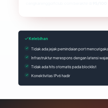
cengkarenggolfclub.com berakhir di
95/100
Kelebihan
Tidak ada jejak pemindaian port mencurigak
Infrastruktur merespons dengan latensi waja
Tidak ada hits otomatis pada blocklist
Konektivitas IPv6 hadir