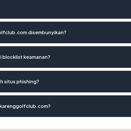
lfclub.com disembunyikan?
 blocklist keamanan?
 situs phishing?
ngkarenggolfclub.com?