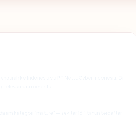
engarah ke Indonesia via PT NettoCyber Indonesia. Di
g relevan satu per satu.
alam kategori "mature" — sekitar 16.1 tahun terdaftar.