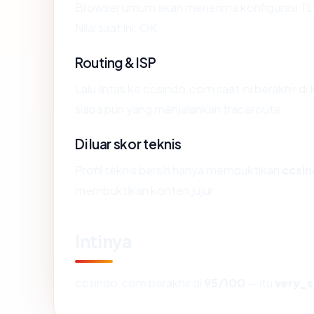
Browser umum akan menerima konfigurasi TL
Nilai saat ini: OK.
Routing & ISP
Lalu lintas ke ccsindo.com saat ini berakhir d
siapa pun yang menjalankan traceroute.
Di luar skor teknis
Profil teknis bersih hanya membuktikan
ccsi
membuktikan konten jujur.
Intinya
ccsindo.com berakhir di
95/100
— itu
very_s