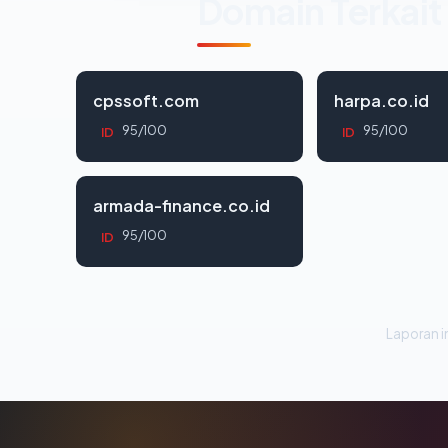
Domain Terkait
cpssoft.com
harpa.co.id
95/100
95/100
ID
ID
armada-finance.co.id
95/100
ID
Laporan in