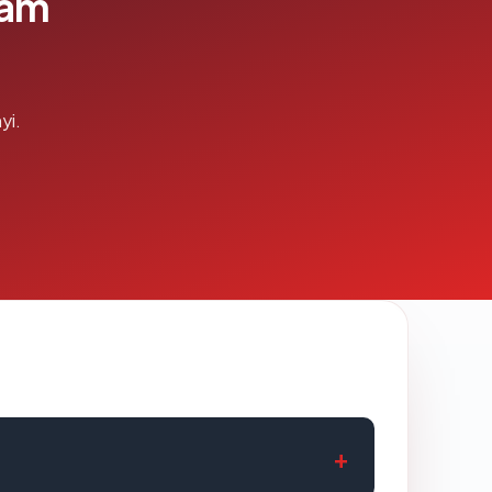
lam
yi.