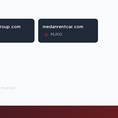
roup.com
medanrentcar.com
95/100
ID
 finansial.