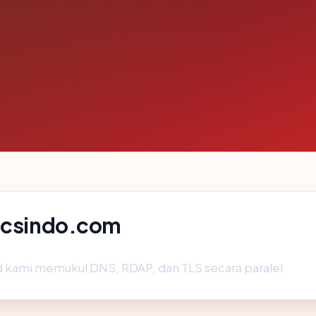
 ccsindo.com
 kami memukul DNS, RDAP, dan TLS secara paralel.