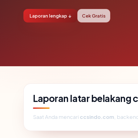
Laporan lengkap ↓
Cek Gratis
Laporan latar belakang
Saat Anda mencari
ccsindo.com
, backend