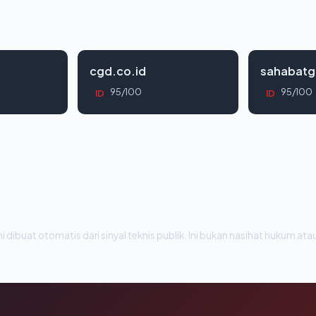
cgd.co.id
sahabatg
95/100
95/100
ID
ID
i dibuat otomatis dari sinyal teknis publik. Ini bukan nasihat hukum atau