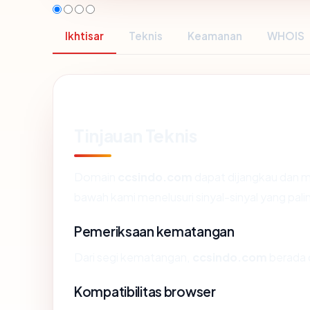
Ikhtisar
Teknis
Keamanan
WHOIS
Tinjauan Teknis
Domain
ccsindo.com
dapat dijangkau dan m
bawah kami menelusuri sinyal-sinyal yang palin
Pemeriksaan kematangan
Dari segi kematangan,
ccsindo.com
berada d
Kompatibilitas browser