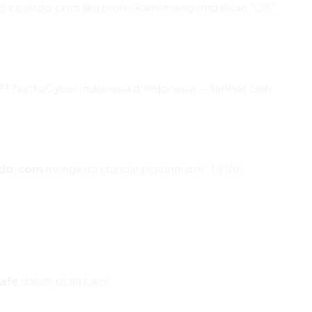
S ccsindo.com jika probe kami mengembalikan "OK".
i PT NettoCyber Indonesia di Indonesia — terlihat oleh
ndo.com
mengikuti standar pipa industri. TIDAK
afe
dalam skala kami.