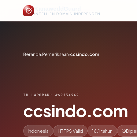
KanaweddGuard
INTELIJEN DOMAIN INDEPENDEN
Beranda
›
Pemeriksaan
›
ccsindo.com
ID LAPORAN: #69154949
ccsindo.com
Indonesia
HTTPS Valid
16.1 tahun
Dipe