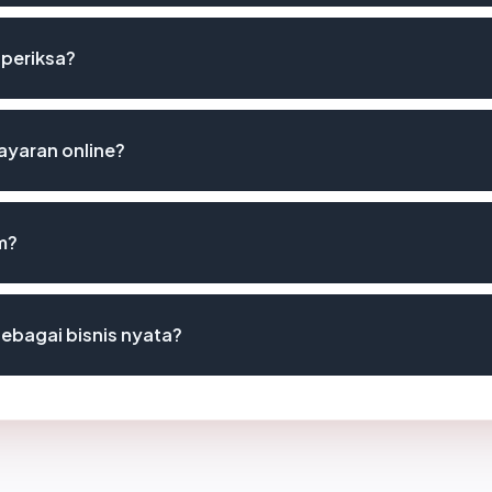
iperiksa?
yaran online?
m?
ebagai bisnis nyata?