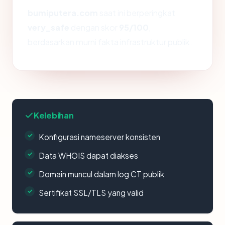
bumiputera.com
saat ini berperingkat
very_safe
dengan skor
95/100
,
berdasarkan murni fakta infrastruktur publik.
Kelebihan
Konfigurasi nameserver konsisten
Data WHOIS dapat diakses
Domain muncul dalam log CT publik
Sertifikat SSL/TLS yang valid