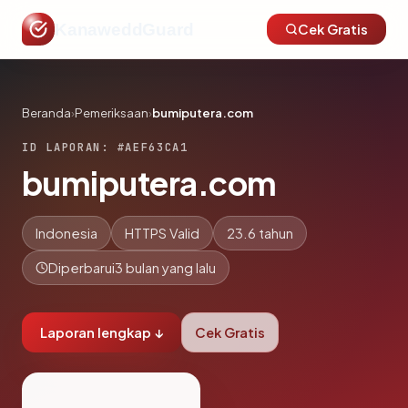
KanaweddGuard
Cek Gratis
Beranda
›
Pemeriksaan
›
bumiputera.com
ID LAPORAN: #AEF63CA1
bumiputera.com
Indonesia
HTTPS Valid
23.6 tahun
Diperbarui
3 bulan yang lalu
Laporan lengkap ↓
Cek Gratis