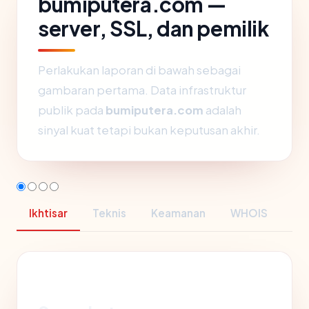
bumiputera.com —
server, SSL, dan pemilik
Perlakukan laporan di bawah sebagai
gambaran pertama. Data infrastruktur
publik pada
bumiputera.com
adalah
sinyal kuat tetapi bukan keputusan akhir.
Ikhtisar
Teknis
Keamanan
WHOIS