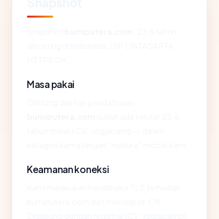
Snapshot
Snapshot
bumiputera.com
: 23.6 tahun,
dihosting di Indonesia, ISP LINTASARTA,
HTTPS OK.
Masa pakai
Dihitung dari hari pendaftaran,
bumiputera.com
sudah ada sekitar 23.6
tahun melalui CV. Jogjacamp — dalam
kategori kematangan "mature" model kami.
Keamanan koneksi
Kami melakukan handshake TLS terhadap
bumiputera.com dan mendapat: OK.
Digabung dengan registrar (CV. Jogjacamp)