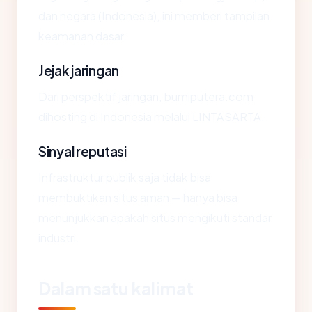
dan negara (Indonesia), ini memberi tampilan
keamanan dasar.
Jejak jaringan
Dari perspektif jaringan, bumiputera.com
dihosting di Indonesia melalui LINTASARTA.
Sinyal reputasi
Infrastruktur publik saja tidak bisa
membuktikan situs aman — hanya bisa
menunjukkan apakah situs mengikuti standar
industri.
Dalam satu kalimat