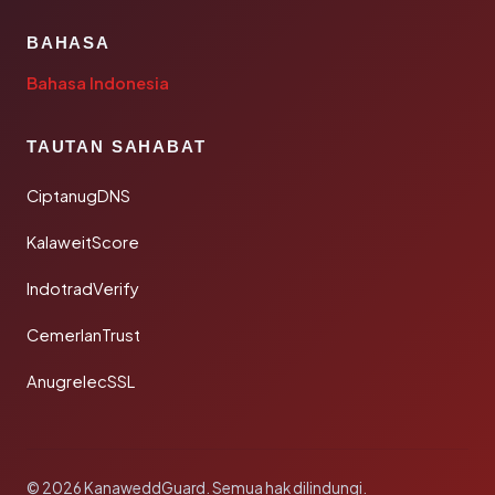
BAHASA
Bahasa Indonesia
TAUTAN SAHABAT
CiptanugDNS
KalaweitScore
IndotradVerify
CemerlanTrust
AnugrelecSSL
© 2026 KanaweddGuard. Semua hak dilindungi.