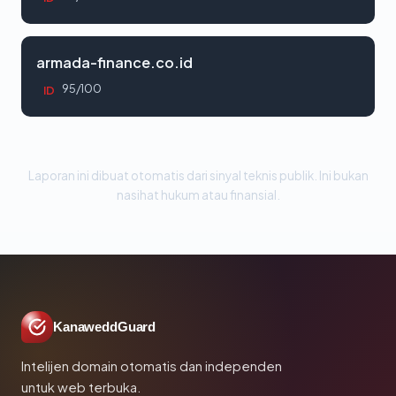
armada-finance.co.id
95/100
ID
Laporan ini dibuat otomatis dari sinyal teknis publik. Ini bukan
nasihat hukum atau finansial.
KanaweddGuard
Intelijen domain otomatis dan independen
untuk web terbuka.