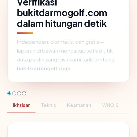
Verifikasi
bukitdarmogolf.com
dalam hitungan detik
Independen, otomatis, dan gratis —
laporan di bawah mencakup setiap titik
data publik yang bisa kami tarik tentang
bukitdarmogolf.com
.
Ikhtisar
Teknis
Keamanan
WHOIS