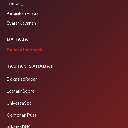
Tentang
Kebijakan Privasi
Syarat Layanan
BAHASA
Bahasa Indonesia
TAUTAN SAHABAT
BekasisqRadar
LestarinScore
UniversaSec
CemerlanTrust
KlikcmsDNS