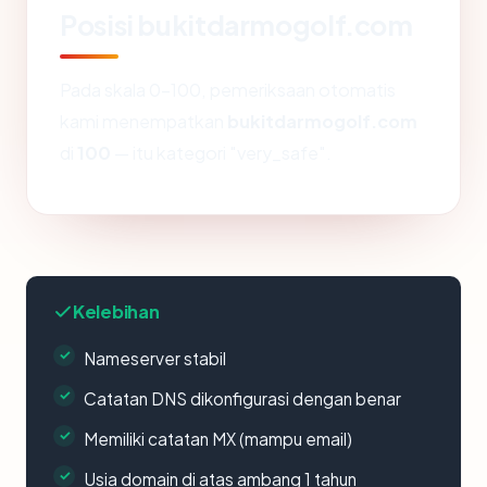
Posisi bukitdarmogolf.com
Pada skala 0-100, pemeriksaan otomatis
kami menempatkan
bukitdarmogolf.com
di
100
— itu kategori "very_safe".
Kelebihan
Nameserver stabil
Catatan DNS dikonfigurasi dengan benar
Memiliki catatan MX (mampu email)
Usia domain di atas ambang 1 tahun