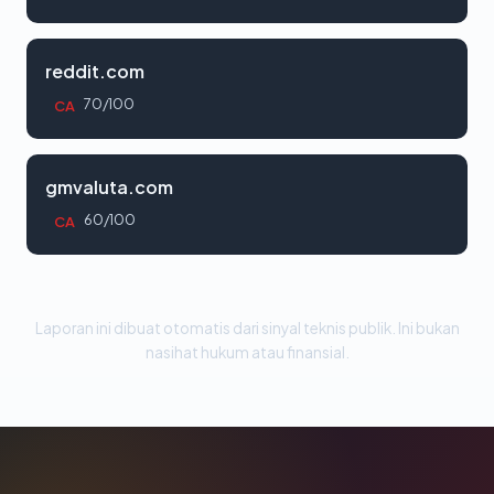
reddit.com
70/100
CA
gmvaluta.com
60/100
CA
Laporan ini dibuat otomatis dari sinyal teknis publik. Ini bukan
nasihat hukum atau finansial.