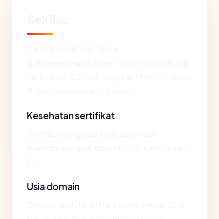
Sekilas
Cara tercepat membaca
bukitdarmogolf.com
: negara Canada, usia
26.8 tahun, SSL OK, registrar PDR Ltd. d/b/a
PublicDomainRegistry.com.
Kesehatan sertifikat
Sertifikat yang saat ini disajikan oleh
bukitdarmogolf.com
dipecahkan sebagai:
OK.
Usia domain
Domain telah terdaftar selama sekitar 26.8
tahun, yang menempatkannya dalam