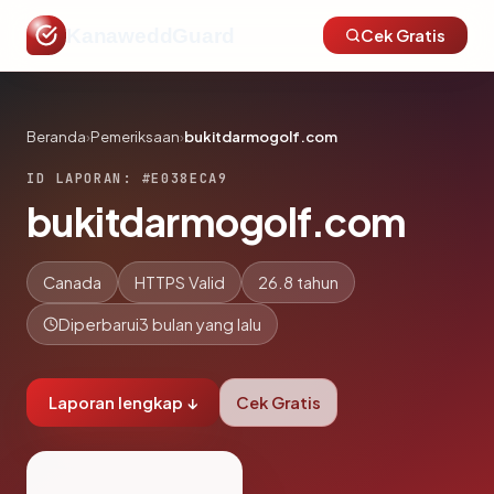
KanaweddGuard
Cek Gratis
Beranda
›
Pemeriksaan
›
bukitdarmogolf.com
ID LAPORAN: #E038ECA9
bukitdarmogolf.com
Canada
HTTPS Valid
26.8 tahun
Diperbarui
3 bulan yang lalu
Laporan lengkap ↓
Cek Gratis