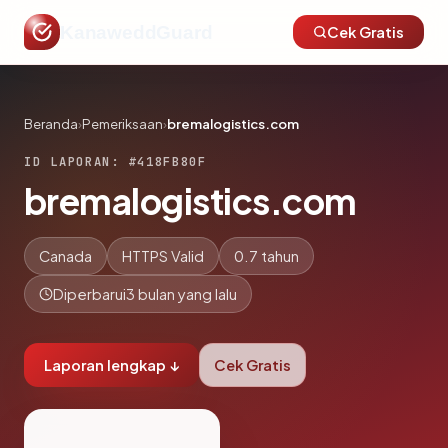
KanaweddGuard
Cek Gratis
Beranda
›
Pemeriksaan
›
bremalogistics.com
ID LAPORAN: #418FB80F
bremalogistics.com
Canada
HTTPS Valid
0.7 tahun
Diperbarui
3 bulan yang lalu
Laporan lengkap ↓
Cek Gratis