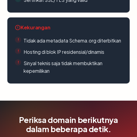
Kekurangan
Tidak ada metadata Schema.org diterbitkan
Hosting di blok IP residensial/dinamis
Sinyal teknis saja tidak membuktikan
kepemilikan
Periksa domain berikutnya
dalam beberapa detik.