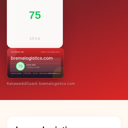
75
AMAN
KanaweddGuard · bremalogistics.com