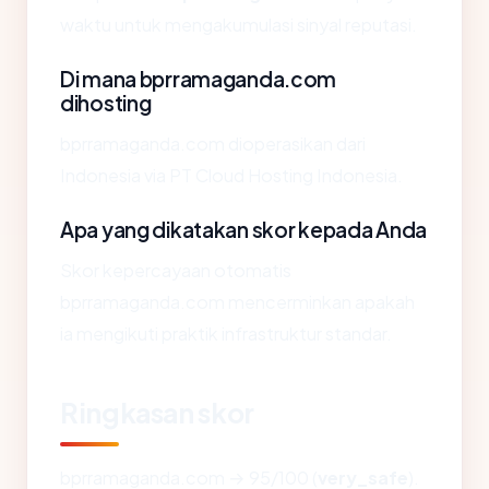
waktu untuk mengakumulasi sinyal reputasi.
Di mana bprramaganda.com
dihosting
bprramaganda.com dioperasikan dari
Indonesia via PT Cloud Hosting Indonesia.
Apa yang dikatakan skor kepada Anda
Skor kepercayaan otomatis
bprramaganda.com mencerminkan apakah
ia mengikuti praktik infrastruktur standar.
Ringkasan skor
bprramaganda.com → 95/100 (
very_safe
).