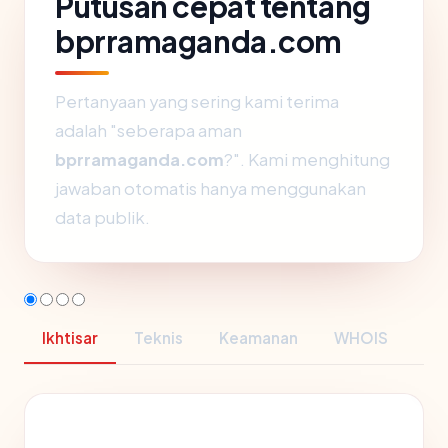
Putusan cepat tentang
bprramaganda.com
Pertanyaan yang sering kami terima
adalah "seberapa aman
bprramaganda.com
?". Kami menghitung
jawaban otomatis hanya menggunakan
data publik.
Ikhtisar
Teknis
Keamanan
WHOIS