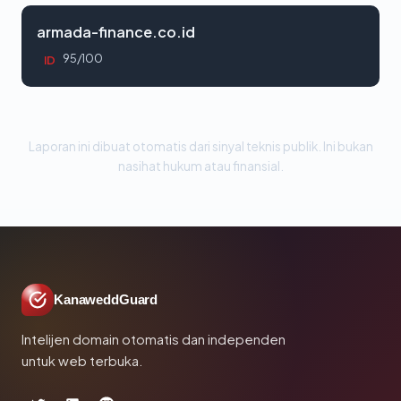
armada-finance.co.id
95/100
ID
Laporan ini dibuat otomatis dari sinyal teknis publik. Ini bukan
nasihat hukum atau finansial.
KanaweddGuard
Intelijen domain otomatis dan independen
untuk web terbuka.