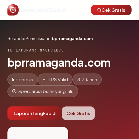
KanaweddGuard
Cek Gratis
Beranda
›
Pemeriksaan
›
bprramaganda.com
ID LAPORAN: #40F91DC8
bprramaganda.com
Indonesia
HTTPS Valid
8.7 tahun
Diperbarui
3 bulan yang lalu
Laporan lengkap ↓
Cek Gratis