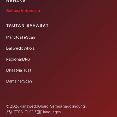
BAHASA
Bahasa Indonesia
TAUTAN SAHABAT
ManutcafeScan
BaliweddWhois
RadioharDNS
DnastyjaTrust
DamsinarScan
© 2026 KanaweddGuard. Semua hak dilindungi.
HTTPS · TLS 1.3
1 languages