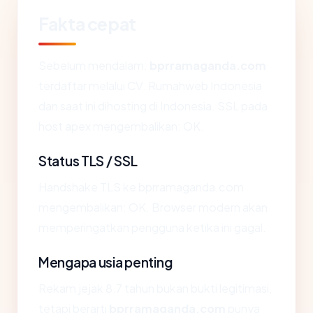
Fakta cepat
Sebelum mendalam:
bprramaganda.com
terdaftar melalui CV. Rumahweb Indonesia
dan saat ini dihosting di Indonesia. SSL pada
host apex mengembalikan: OK.
Status TLS / SSL
Handshake TLS ke bprramaganda.com
mengembalikan: OK. Browser modern akan
memperingatkan pengguna ketika ini gagal.
Mengapa usia penting
Rekam jejak 8.7 tahun bukan bukti legitimasi,
tetapi berarti
bprramaganda.com
punya