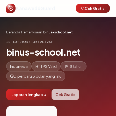
KanaweddGuard
Cek Gratis
Beranda
›
Pemeriksaan
›
binus-school.net
ID LAPORAN: #582EA24F
binus-school.net
Indonesia
HTTPS Valid
19.8 tahun
Diperbarui
3 bulan yang lalu
Laporan lengkap ↓
Cek Gratis