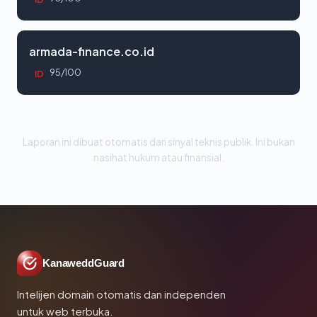
armada-finance.co.id
95/100
ID
Laporan ini dibuat otomatis dari sinyal teknis publik. Ini bukan
nasihat hukum atau finansial.
KanaweddGuard
Intelijen domain otomatis dan independen
untuk web terbuka.