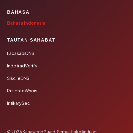
BAHASA
Bahasa Indonesia
TAUTAN SAHABAT
LacasadiDNS
IndotradVerify
SiscileDNS
RelionteWhois
IntikarySec
© 2026 KanaweddGuard. Semua hak dilindungi.