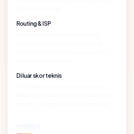
19.8 tahun terdaftar.
Routing & ISP
Lalu lintas ke binus-school.net saat ini
berakhir di Bina Nusantara University di
Indonesia — terlihat oleh siapa pun yang
menjalankan traceroute.
Di luar skor teknis
Profil teknis bersih hanya membuktikan
binus-school.net
mengikuti standar pipa
industri. TIDAK membuktikan konten jujur.
Intinya