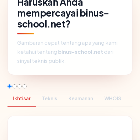
Haruskah Anda
mempercayai binus-
school.net?
Gambaran cepat tentang apa yang kami
ketahui tentang
binus-school.net
dari
sinyal teknis publik.
Ikhtisar
Teknis
Keamanan
WHOIS