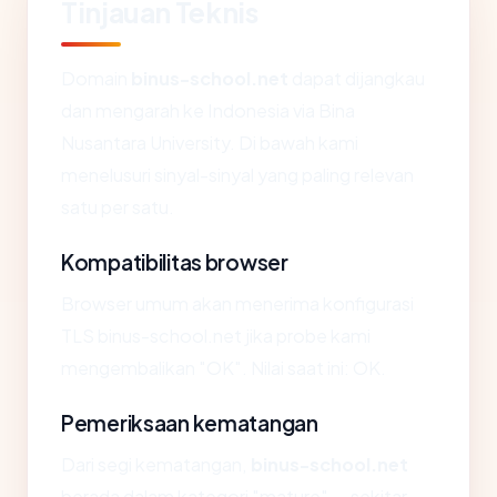
Tinjauan Teknis
Domain
binus-school.net
dapat dijangkau
dan mengarah ke Indonesia via Bina
Nusantara University. Di bawah kami
menelusuri sinyal-sinyal yang paling relevan
satu per satu.
Kompatibilitas browser
Browser umum akan menerima konfigurasi
TLS binus-school.net jika probe kami
mengembalikan "OK". Nilai saat ini: OK.
Pemeriksaan kematangan
Dari segi kematangan,
binus-school.net
berada dalam kategori "mature" — sekitar