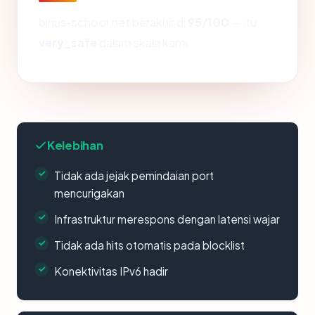
binus-school.net berakhir di
95/100
— itu
very_safe
dalam skala kami.
Kelebihan
Tidak ada jejak pemindaian port
mencurigakan
Infrastruktur merespons dengan latensi wajar
Tidak ada hits otomatis pada blocklist
Konektivitas IPv6 hadir