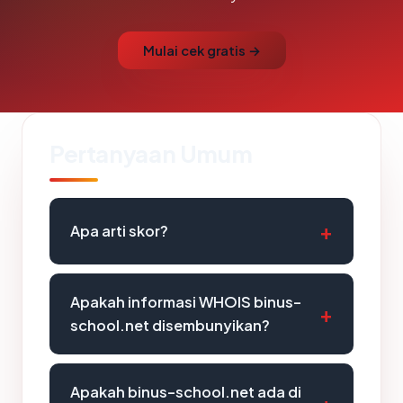
Mulai cek gratis →
Pertanyaan Umum
Apa arti skor?
Apakah informasi WHOIS binus-
school.net disembunyikan?
Apakah binus-school.net ada di