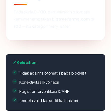
Pada skala 0-100, pemeriksaan otomatis
kami menempatkan
bigtreefarms.com
di
100
— itu kategori "very_safe".
Kelebihan
Tidak ada hits otomatis pada blocklist
Konektivitas IPv6 hadir
Registrar terverifikasi ICANN
Jendela validitas sertifikat saat ini