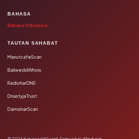
BAHASA
Bahasa Indonesia
TAUTAN SAHABAT
ManutcafeScan
BaliweddWhois
RadioharDNS
DnastyjaTrust
DamsinarScan
© 2026 KanaweddGuard. Semua hak dilindungi.