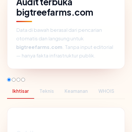
Audit terbuka
bigtreefarms.com
Data di bawah berasal dari pencarian
otomatis dan langsung untuk
bigtreefarms.com
. Tanpa input editorial
— hanya fakta infrastruktur publik.
Ikhtisar
Teknis
Keamanan
WHOIS