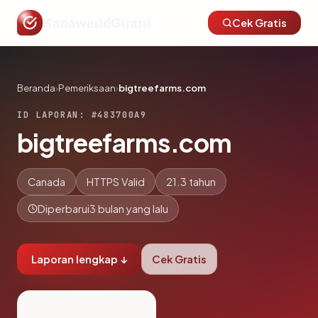
KanaweddGuard
Cek Gratis
Beranda
›
Pemeriksaan
›
bigtreefarms.com
ID LAPORAN: #483700A9
bigtreefarms.com
Canada
HTTPS Valid
21.3 tahun
Diperbarui
3 bulan yang lalu
Laporan lengkap ↓
Cek Gratis