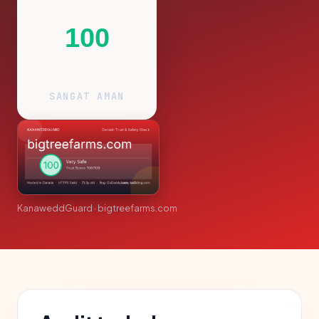
100
SANGAT AMAN
KanaweddGuard · bigtreefarms.com