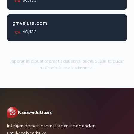
60/100
CA
gmvaluta.com
60/100
CA
Laporan ini dibuat otomatis dari sinyal teknis publik. Ini bukan
nasihat hukum atau finansial.
KanaweddGuard
Intelijen domain otomatis dan independen
untuk web terbuka.