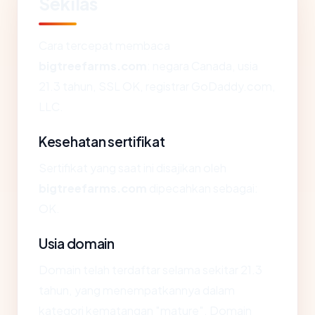
Sekilas
Cara tercepat membaca
bigtreefarms.com
: negara Canada, usia
21.3 tahun, SSL OK, registrar GoDaddy.com,
LLC.
Kesehatan sertifikat
Sertifikat yang saat ini disajikan oleh
bigtreefarms.com
dipecahkan sebagai:
OK.
Usia domain
Domain telah terdaftar selama sekitar 21.3
tahun, yang menempatkannya dalam
kategori kematangan "mature". Domain