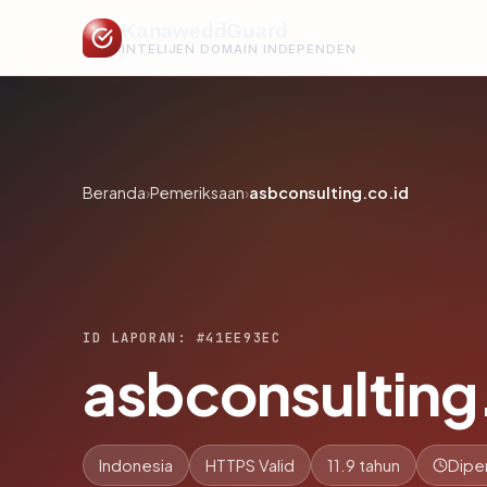
KanaweddGuard
INTELIJEN DOMAIN INDEPENDEN
Beranda
›
Pemeriksaan
›
asbconsulting.co.id
ID LAPORAN: #41EE93EC
asbconsulting
Indonesia
HTTPS Valid
11.9 tahun
Dipe