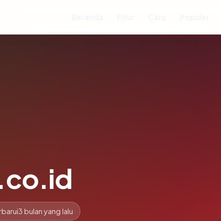
Beranda
Fitur
Cara
Populer
.co.id
rbarui
3 bulan yang lalu