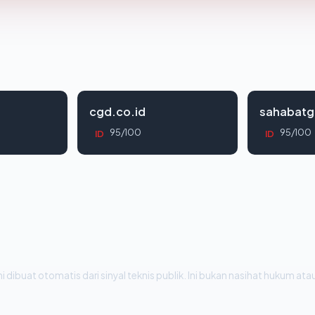
cgd.co.id
sahabatg
95/100
95/100
ID
ID
i dibuat otomatis dari sinyal teknis publik. Ini bukan nasihat hukum atau