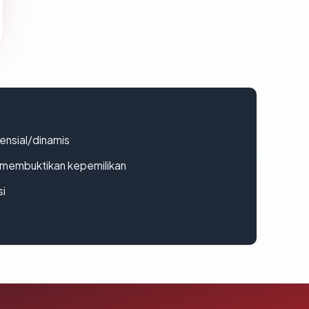
densial/dinamis
ak membuktikan kepemilikan
si