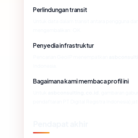
Perlindungan transit
Untuk data dalam transit antara pengguna dan
mengembalikan: OK.
Penyedia infrastruktur
Pencarian GeoIP menempatkan
asbconsult
Indonesia.
Bagaimana kami membaca profil ini
Untuk
asbconsulting.co.id
, gambaran gabun
pendaftaran PT Digital Registra Indonesia) ja
Pendapat akhir