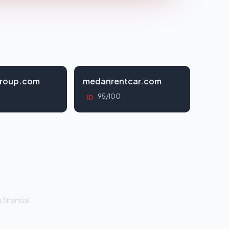
roup.com
medanrentcar.com
95/100
ID
 finansial.