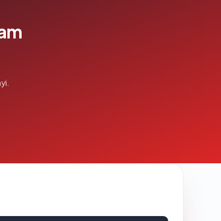
lam
yi.