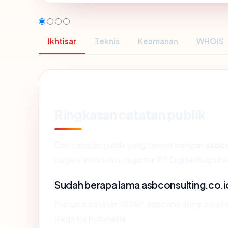
Ikhtisar
Teknis
Keamanan
WHOIS
Ringkasan catatan publik
Dari catatan publik yang terkait dengan
asbco
negara Indonesia, registrar PT Digital Registra
Sudah berapa lama asbconsulting.co.i
Menurut catatan RDAP, asbconsulting.co.id dida
Registra Indonesia.