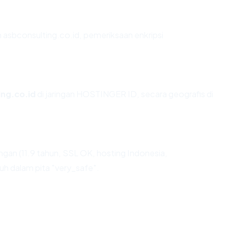
 asbconsulting.co.id, pemeriksaan enkripsi
ing.co.id
di jaringan HOSTINGER ID, secara geografis di
gan (11.9 tahun, SSL OK, hosting Indonesia,
tuh dalam pita "very_safe".