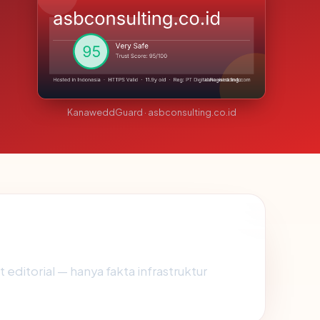
KanaweddGuard · asbconsulting.co.id
t editorial — hanya fakta infrastruktur