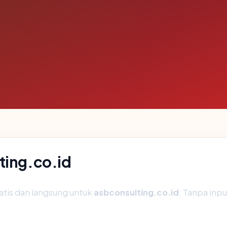
ting.co.id
atis dan langsung untuk
asbconsulting.co.id
. Tanpa inpu