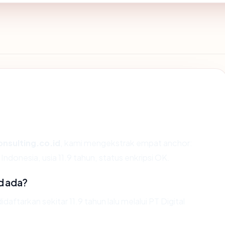
nsulting.co.id
, kami mengekstrak empat anchor:
 Indonesia, usia 11.9 tahun, status enkripsi OK.
d ada?
ftarkan sekitar 11.9 tahun lalu melalui PT Digital