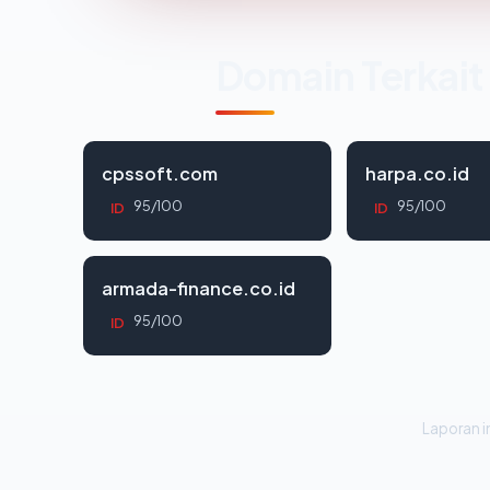
Domain Terkait
cpssoft.com
harpa.co.id
95/100
95/100
ID
ID
armada-finance.co.id
95/100
ID
Laporan in