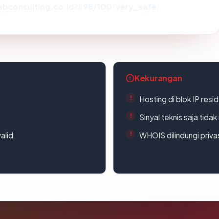
sbconsulting.co.id
di
95/100
(
very_safe
).
Kekurangan
Hosting di blok IP resi
Sinyal teknis saja tid
alid
WHOIS dilindungi priva