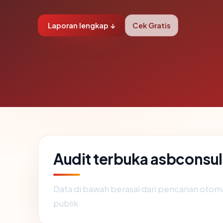
Laporan lengkap ↓
Cek Gratis
Audit terbuka asbconsul
Data di bawah berasal dari pencarian otom
publik.