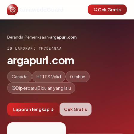
KanaweddGuard
Cek Gratis
Beranda
›
Pemeriksaan
›
argapuri.com
ID LAPORAN: #F7DE48AA
argapuri.com
Canada
HTTPS Valid
0 tahun
Diperbarui
3 bulan yang lalu
Laporan lengkap ↓
Cek Gratis