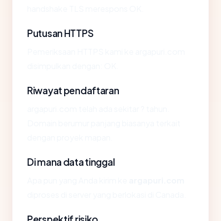
handshake TLS merespons OK.
Putusan HTTPS
Pemeriksaan HTTPS kami ke argapuri.com
disimpulkan dengan: OK.
Riwayat pendaftaran
argapuri.com telah ada sekitar ? tahun.
Domain berumur panjang biasanya terkait
dengan proyek mapan.
Di mana data tinggal
Apa pun yang Anda kirim ke
argapuri.com
diproses di server yang berlokasi di Canada.
Perspektif risiko