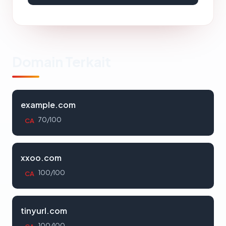
Domain Terkait
example.com
70/100
CA
xxoo.com
100/100
CA
tinyurl.com
100/100