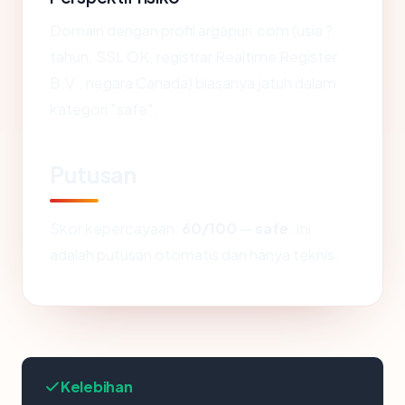
Domain dengan profil argapuri.com (usia ?
tahun, SSL OK, registrar Realtime Register
B.V., negara Canada) biasanya jatuh dalam
kategori "safe".
Putusan
Skor kepercayaan:
60/100
—
safe
. Ini
adalah putusan otomatis dan hanya teknis.
Kelebihan