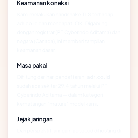
Keamanan koneksi
Kami melakukan handshake TLS terhadap
adr.co.id dan mendapat: OK. Digabung
dengan registrar (PT Cyberindo Aditama) dan
negara (Canada), ini memberi tampilan
keamanan dasar.
Masa pakai
Dihitung dari hari pendaftaran,
adr.co.id
sudah ada sekitar 29.4 tahun melalui PT
Cyberindo Aditama — dalam kategori
kematangan "mature" model kami.
Jejak jaringan
Dari perspektif jaringan, adr.co.id dihosting di