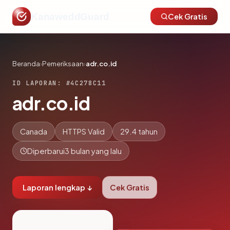
KanaweddGuard
Cek Gratis
Beranda
›
Pemeriksaan
›
adr.co.id
ID LAPORAN: #4C278C11
adr.co.id
Canada
HTTPS Valid
29.4 tahun
Diperbarui
3 bulan yang lalu
Laporan lengkap ↓
Cek Gratis