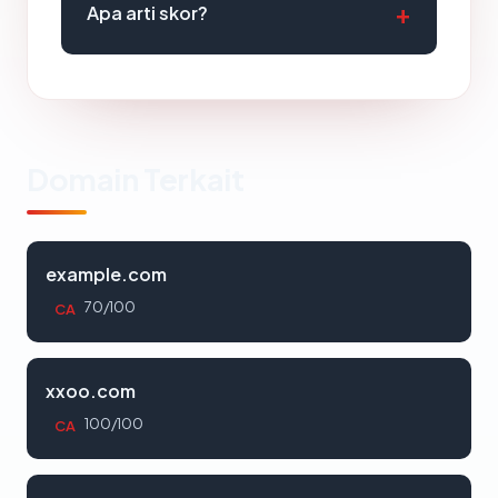
Apa arti skor?
Domain Terkait
example.com
70/100
CA
xxoo.com
100/100
CA