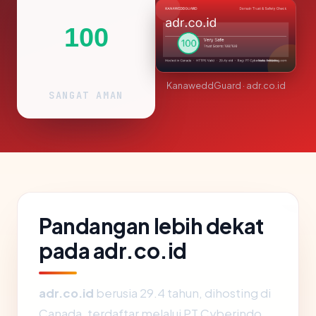
100
KanaweddGuard · adr.co.id
SANGAT AMAN
Pandangan lebih dekat
pada adr.co.id
adr.co.id
berusia 29.4 tahun, dihosting di
Canada, terdaftar melalui PT Cyberindo