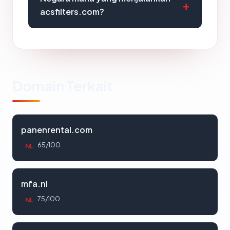
acsfilters.com?
Domain Terkait
panenrental.com
65/100
NL
mfa.nl
75/100
NL