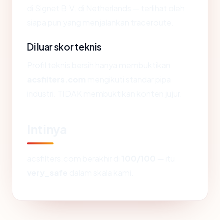
di Signet B.V. di Netherlands — terlihat oleh
siapa pun yang menjalankan traceroute.
Di luar skor teknis
Profil teknis bersih hanya membuktikan
acsfilters.com
mengikuti standar pipa
industri. TIDAK membuktikan konten jujur.
Intinya
acsfilters.com berakhir di
100/100
— itu
very_safe
dalam skala kami.