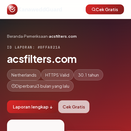
KanaweddGuard
Cek Gratis
Beranda
›
Pemeriksaan
›
acsfilters.com
ID LAPORAN: #0FFA821A
acsfilters.com
Netherlands
HTTPS Valid
30.1 tahun
Diperbarui
3 bulan yang lalu
Laporan lengkap ↓
Cek Gratis