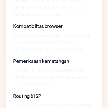
mengarah ke Netherlands via Signet B.V.. Di
bawah kami menelusuri sinyal-sinyal yang
paling relevan satu per satu.
Kompatibilitas browser
Browser umum akan menerima konfigurasi
TLS acsfilters.com jika probe kami
mengembalikan "OK". Nilai saat ini: OK.
Pemeriksaan kematangan
Dari segi kematangan,
acsfilters.com
berada dalam kategori "mature" — sekitar
30.1 tahun terdaftar.
Routing & ISP
Lalu lintas ke acsfilters.com saat ini berakhir