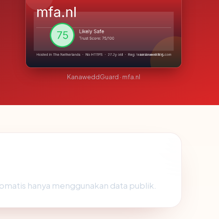
KanaweddGuard · mfa.nl
tomatis hanya menggunakan data publik.