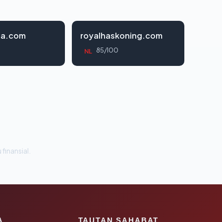
da.com
royalhaskoning.com
85/100
NL
 finansial.
A
TAUTAN SAHABAT