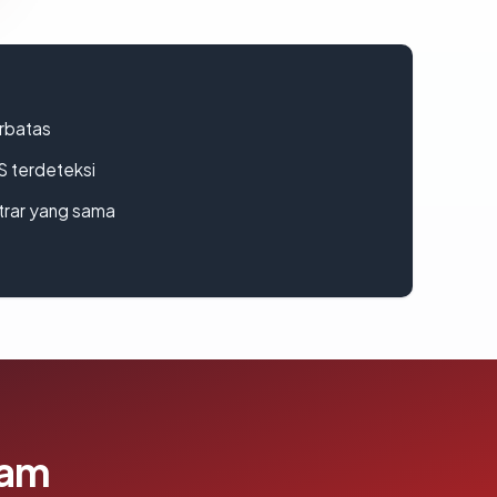
erbatas
S terdeteksi
strar yang sama
lam