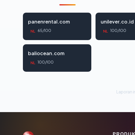
panenrental.com
unilever.co.id
65/100
100/100
NL
NL
baliocean.com
100/100
NL
Laporan in
PRODU