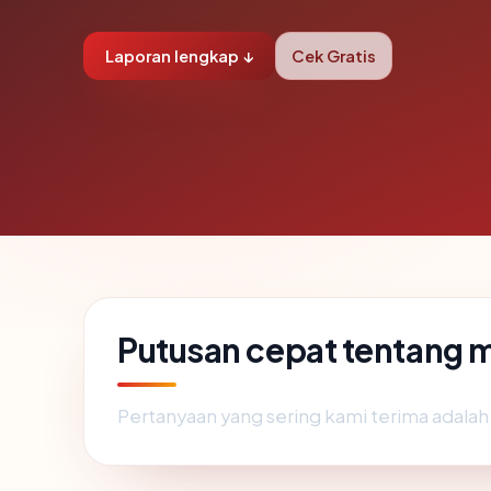
Laporan lengkap ↓
Cek Gratis
Putusan cepat tentang m
Pertanyaan yang sering kami terima adala