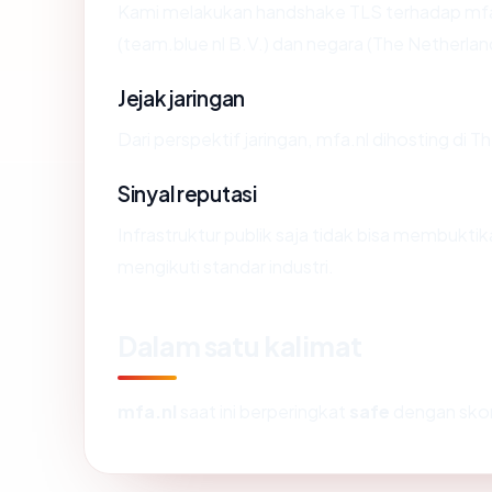
Kami melakukan handshake TLS terhadap mfa.
(team.blue nl B.V.) dan negara (The Netherla
Jejak jaringan
Dari perspektif jaringan, mfa.nl dihosting di
Sinyal reputasi
Infrastruktur publik saja tidak bisa membukt
mengikuti standar industri.
Dalam satu kalimat
mfa.nl
saat ini berperingkat
safe
dengan sko