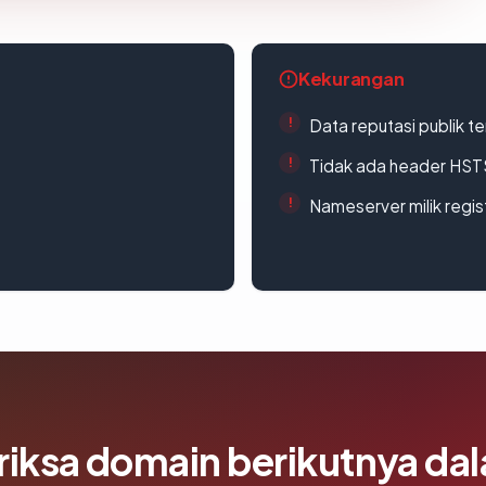
Kekurangan
Data reputasi publik t
Tidak ada header HST
Nameserver milik regi
riksa domain berikutnya da