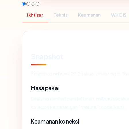
Ikhtisar
Teknis
Keamanan
WHOIS
Snapshot
Snapshot
mfa.nl
: 27.2 tahun, dihosting di
Masa pakai
Dihitung dari hari pendaftaran,
mfa.nl
sudah a
kategori kematangan "mature" model kami.
Keamanan koneksi