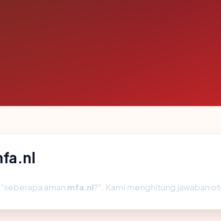
fa.nl
h "seberapa aman
mfa.nl
?". Kami menghitung jawaban o