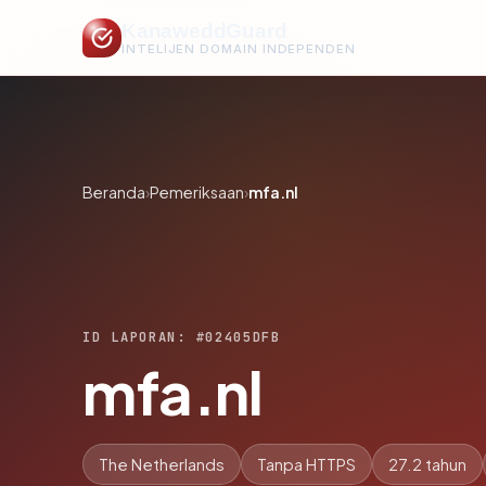
KanaweddGuard
INTELIJEN DOMAIN INDEPENDEN
Beranda
›
Pemeriksaan
›
mfa.nl
ID LAPORAN: #02405DFB
mfa.nl
The Netherlands
Tanpa HTTPS
27.2 tahun