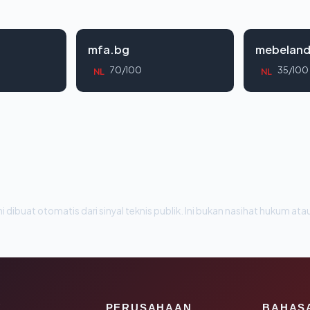
mfa.bg
mebelan
70/100
35/100
NL
NL
i dibuat otomatis dari sinyal teknis publik. Ini bukan nasihat hukum atau
K
PERUSAHAAN
BAHAS