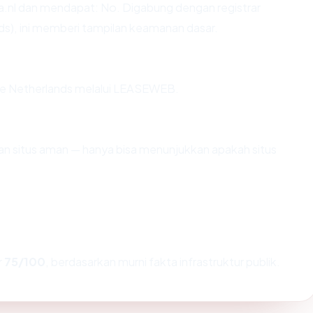
nl dan mendapat: No. Digabung dengan registrar
nds), ini memberi tampilan keamanan dasar.
 The Netherlands melalui LEASEWEB.
ikan situs aman — hanya bisa menunjukkan apakah situs
r
75/100
, berdasarkan murni fakta infrastruktur publik.