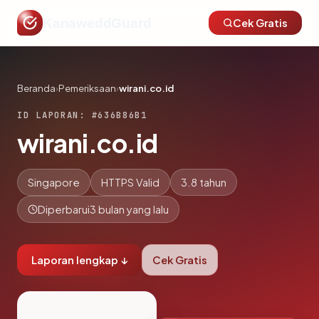
KanaweddGuard
Cek Gratis
Beranda
›
Pemeriksaan
›
wirani.co.id
ID LAPORAN: #636B86B1
wirani.co.id
Singapore
HTTPS Valid
3.8 tahun
Diperbarui
3 bulan yang lalu
Laporan lengkap ↓
Cek Gratis