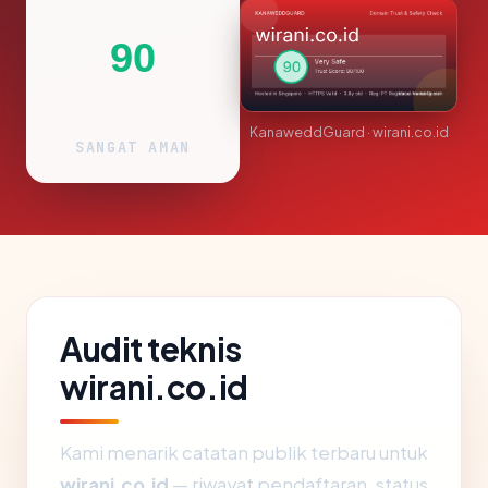
90
KanaweddGuard · wirani.co.id
SANGAT AMAN
Audit teknis
wirani.co.id
Kami menarik catatan publik terbaru untuk
wirani.co.id
— riwayat pendaftaran, status