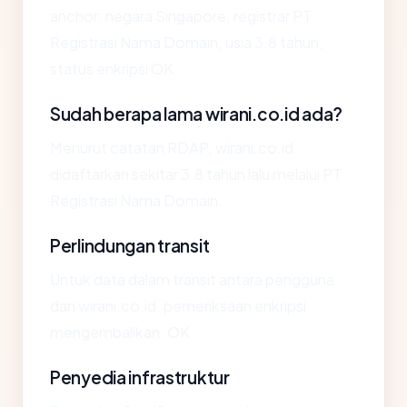
anchor: negara Singapore, registrar PT
Registrasi Nama Domain, usia 3.8 tahun,
status enkripsi OK.
Sudah berapa lama wirani.co.id ada?
Menurut catatan RDAP, wirani.co.id
didaftarkan sekitar 3.8 tahun lalu melalui PT
Registrasi Nama Domain.
Perlindungan transit
Untuk data dalam transit antara pengguna
dan wirani.co.id, pemeriksaan enkripsi
mengembalikan: OK.
Penyedia infrastruktur