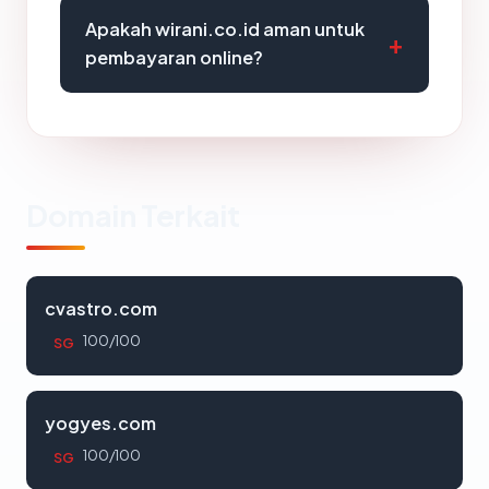
Apakah wirani.co.id aman untuk
pembayaran online?
Domain Terkait
cvastro.com
100/100
SG
yogyes.com
100/100
SG