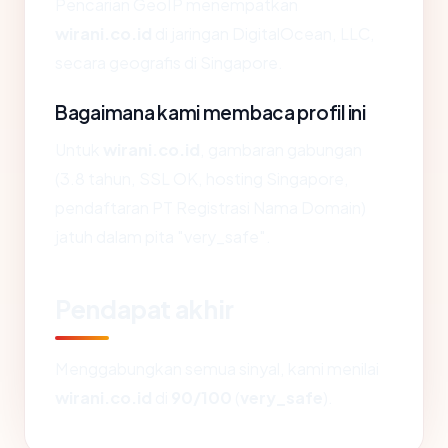
Pencarian GeoIP menempatkan
wirani.co.id
di jaringan DigitalOcean, LLC,
secara geografis di Singapore.
Bagaimana kami membaca profil ini
Untuk
wirani.co.id
, gambaran gabungan
(3.8 tahun, SSL OK, hosting Singapore,
pendaftaran PT Registrasi Nama Domain)
jatuh dalam pita "very_safe".
Pendapat akhir
Menggabungkan semua sinyal, kami menilai
wirani.co.id
di
90/100
(
very_safe
).