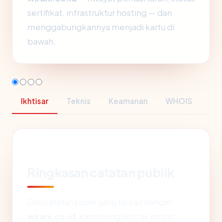
sertifikat, infrastruktur hosting — dan
menggabungkannya menjadi kartu di
bawah.
Ikhtisar
Teknis
Keamanan
WHOIS
Ringkasan catatan publik
Dari catatan publik yang terkait dengan
wirani.co.id
, kami mengekstrak empat