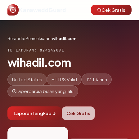
KanaweddGuard
Cek Gratis
Beranda
›
Pemeriksaan
›
wihadil.com
ID LAPORAN: #24242081
wihadil.com
United States
HTTPS Valid
12.1 tahun
Diperbarui
3 bulan yang lalu
Laporan lengkap ↓
Cek Gratis