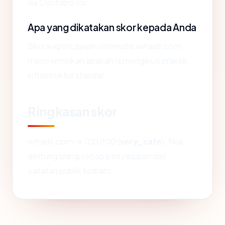
via Contabo Inc..
Apa yang dikatakan skor kepada Anda
Skor kepercayaan otomatis wihadil.com
mencerminkan apakah ia mengikuti praktik
infrastruktur standar.
Ringkasan skor
wihadil.com → 100/100 (
very_safe
). Nilai
dihitung ulang setiap penyegaran dari
catatan publik terbaru.