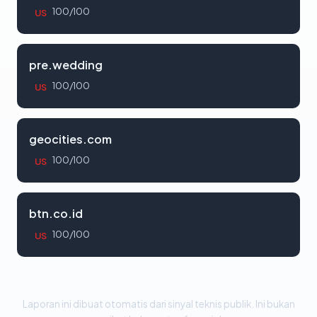
100/100
US
pre.wedding
100/100
US
geocities.com
100/100
US
btn.co.id
100/100
US
Laporan ini dibuat otomatis dari sinyal teknis publik. Ini bukan