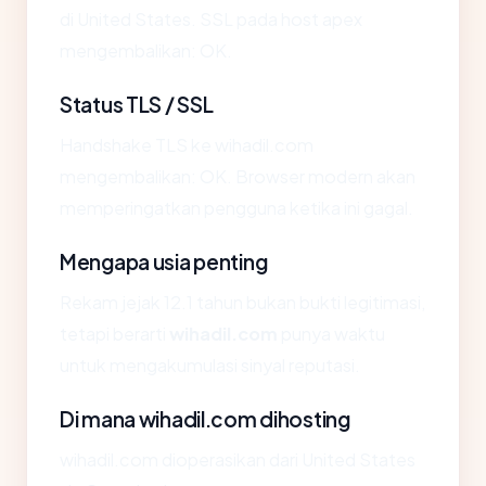
di United States. SSL pada host apex
mengembalikan: OK.
Status TLS / SSL
Handshake TLS ke wihadil.com
mengembalikan: OK. Browser modern akan
memperingatkan pengguna ketika ini gagal.
Mengapa usia penting
Rekam jejak 12.1 tahun bukan bukti legitimasi,
tetapi berarti
wihadil.com
punya waktu
untuk mengakumulasi sinyal reputasi.
Di mana wihadil.com dihosting
wihadil.com dioperasikan dari United States