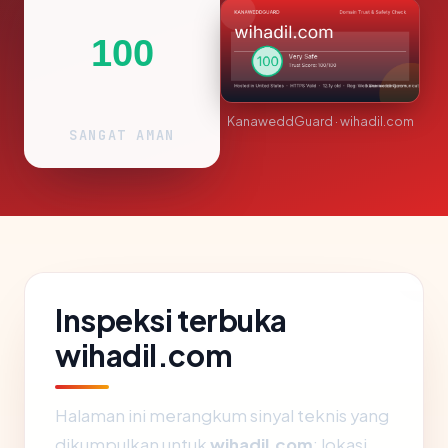
100
KanaweddGuard · wihadil.com
SANGAT AMAN
Inspeksi terbuka
wihadil.com
Halaman ini merangkum sinyal teknis yang
dikumpulkan untuk
wihadil.com
: lokasi