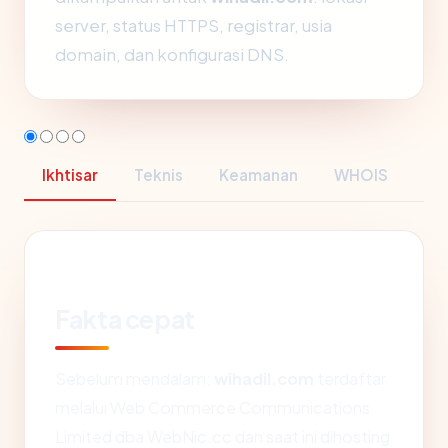
server, status HTTPS, registrar, usia
domain, dan konfigurasi DNS.
Ikhtisar
Teknis
Keamanan
WHOIS
Fakta cepat
Sebelum mendalam:
wihadil.com
terdaftar
melalui Web Commerce Communications
Limited dba WebNic.cc dan saat ini dihosting