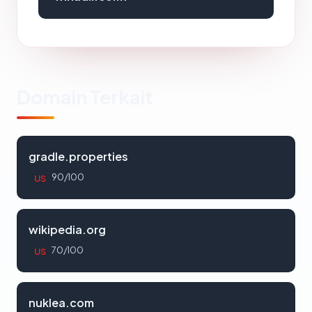
Domain Terkait
gradle.properties
90/100
US
wikipedia.org
70/100
US
nuklea.com