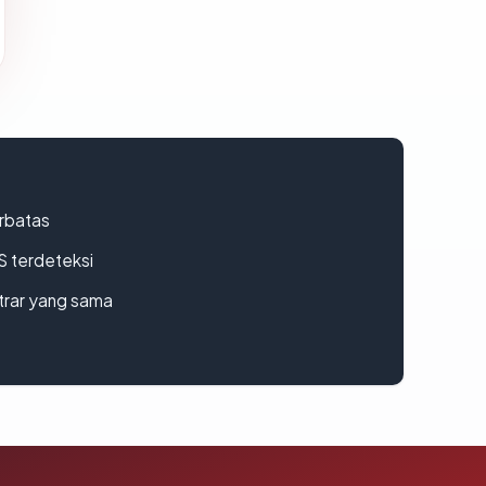
erbatas
S terdeteksi
strar yang sama