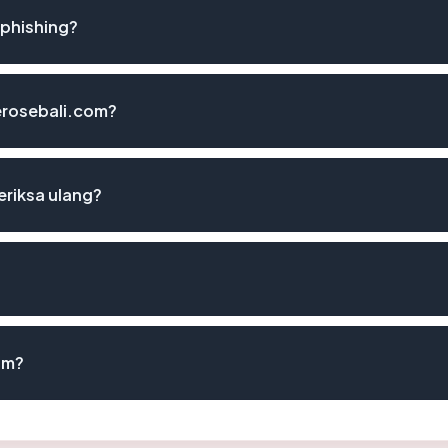
 phishing?
terosebali.com?
eriksa ulang?
om?