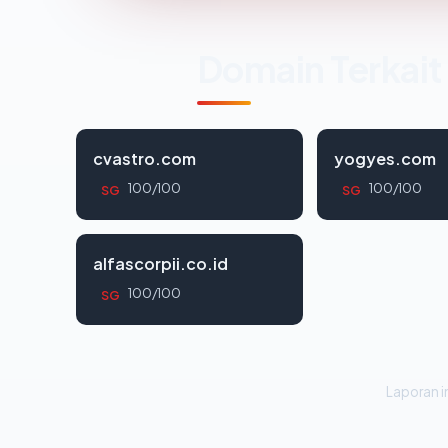
Domain Terkait
cvastro.com
yogyes.com
100/100
100/100
SG
SG
alfascorpii.co.id
100/100
SG
Laporan in