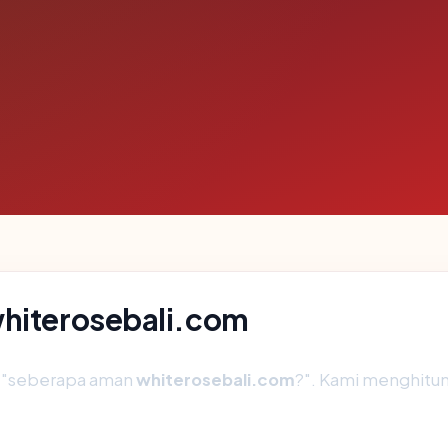
whiterosebali.com
h "seberapa aman
whiterosebali.com
?". Kami menghitu