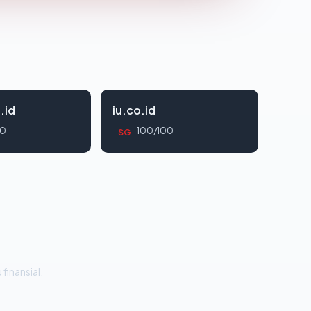
.id
iu.co.id
00
100/100
SG
 finansial.