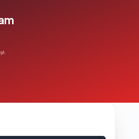
lam
yi.