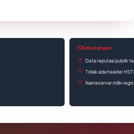
Kekurangan
Data reputasi publik t
Tidak ada header HST
Nameserver milik regi