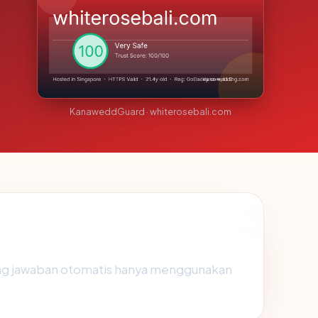
KanaweddGuard · whiterosebali.com
ng jawaban otomatis hanya menggunakan