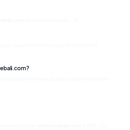
sebali.com
dipecahkan sebagai: OK.
pore, pada infrastruktur yang disediakan oleh
sebali.com?
d, beberapa tahun riwayat, dan registrar terkemuka
ami menempatkan
whiterosebali.com
di
100
— itu