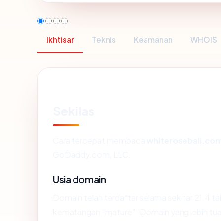
Ikhtisar
Teknis
Keamanan
WHOIS
Sekilas
Cara tercepat membaca
whiterosebali.co
GoDaddy.com, LLC.
Usia domain
Domain telah terdaftar selama sekitar 21.4
kematangan "mature". Domain yang lebih tua s