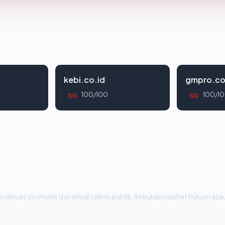
kebi.co.id
gmpro.co
100/100
100/1
SG
SG
i dibuat otomatis dari sinyal teknis publik. Ini bukan nasihat hukum atau