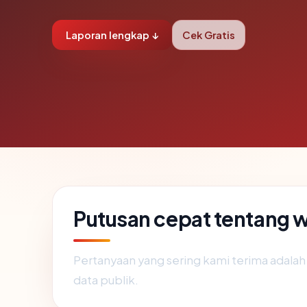
Laporan lengkap ↓
Cek Gratis
Putusan cepat tentang 
Pertanyaan yang sering kami terima adala
data publik.