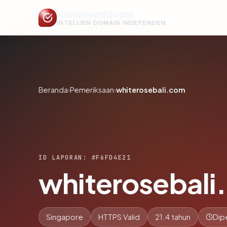
KanaweddGuard
INTELIJEN DOMAIN INDEPENDEN
Beranda
›
Pemeriksaan
›
whiterosebali.com
ID LAPORAN: #F6FD4E21
whiterosebali
Singapore
HTTPS Valid
21.4 tahun
Dip