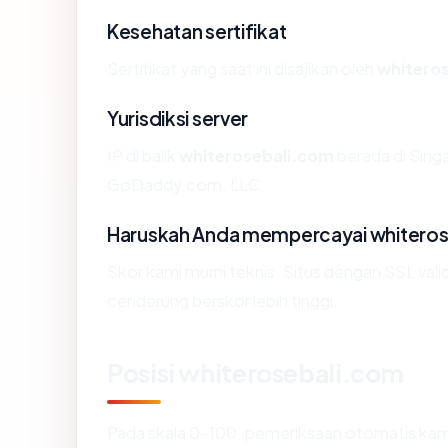
Kesehatan sertifikat
Sertifikat yang saat ini disajikan oleh
whitero
Yurisdiksi server
IP di balik
whiterosebali.com
berada di Singa
GoDaddy.com, LLC.
Haruskah Anda mempercayai whitero
Skor kami murni teknis. Situs dengan SSL vali
cenderung berskor lebih tinggi.
Posisi whiterosebali.com
Pada skala 0-100, pemeriksaan otomatis k