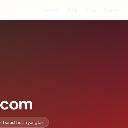
Beranda
Fitur
Cara
Populer
.com
erbarui
3 bulan yang lalu