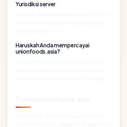
Yurisdiksi server
IP di balik
unionfoods.asia
berada di United
States, pada infrastruktur yang disediakan
oleh Amazon.com, Inc..
Haruskah Anda mempercayai
unionfoods.asia?
Skor kami murni teknis. Situs dengan SSL
valid, beberapa tahun riwayat, dan registrar
terkemuka cenderung berskor lebih tinggi.
Posisi unionfoods.asia
Pada skala 0-100, pemeriksaan otomatis
kami menempatkan
unionfoods.asia
di
100