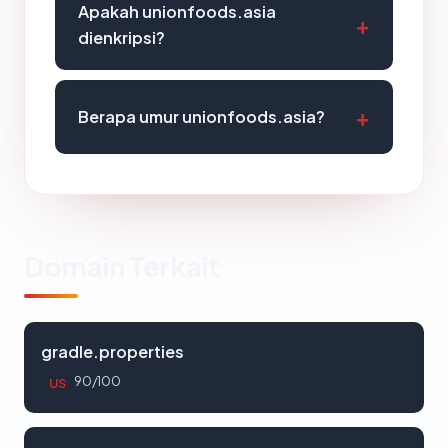
Apakah unionfoods.asia
dienkripsi?
Berapa umur unionfoods.asia?
Domain Terkait
gradle.properties
90/100
US