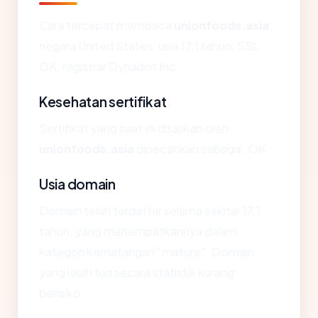
Cara tercepat membaca
unionfoods.asia
:
negara United States, usia 17.1 tahun, SSL
OK, registrar Dynadot Inc.
Kesehatan sertifikat
Sertifikat yang saat ini disajikan oleh
unionfoods.asia
dipecahkan sebagai: OK.
Usia domain
Domain telah terdaftar selama sekitar 17.1
tahun, yang menempatkannya dalam
kategori kematangan "mature". Domain
yang lebih tua secara statistik kurang
berisiko.