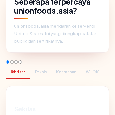
Seberapa terpercaya
unionfoods.asia?
unionfoods.asia
mengarah ke server di
United States. Ini yang diungkap catatan
publik dan sertifikatnya.
Ikhtisar
Teknis
Keamanan
WHOIS
Sekilas