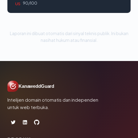
90/100
US
Laporan ini dibuat otomatis dari sinyal teknis publik. Ini bukan
nasihat hukum atau finansial.
KanaweddGuard
Intelijen domain otomatis dan independen
untuk web terbuka.