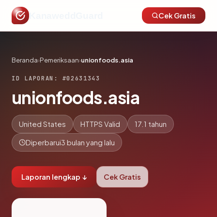
KanaweddGuard
Cek Gratis
Beranda
›
Pemeriksaan
›
unionfoods.asia
ID LAPORAN: #02631343
unionfoods.asia
United States
HTTPS Valid
17.1 tahun
Diperbarui
3 bulan yang lalu
Laporan lengkap ↓
Cek Gratis