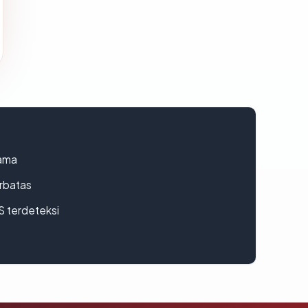
lama
erbatas
S terdeteksi