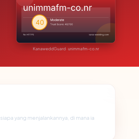
KanaweddGuard · unimmafm-co.nr
siapa yang menjalankannya, di mana ia