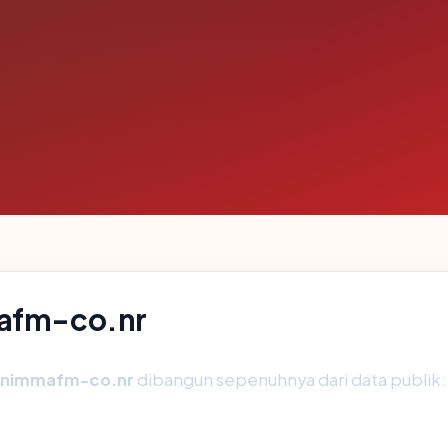
mafm-co.nr
unimmafm-co.nr
dibangun sepenuhnya dari data publik: 