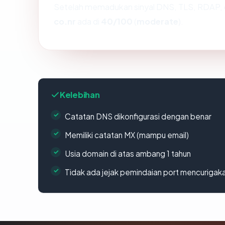
Setelah memadukan sinyal DNS, TLS, RDAP, 
co.nr
ada di
40/100
(
moderate
).
Kelebihan
Catatan DNS dikonfigurasi dengan benar
Memiliki catatan MX (mampu email)
Usia domain di atas ambang 1 tahun
Tidak ada jejak pemindaian port mencurigak