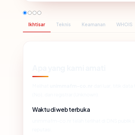
Ikhtisar
Teknis
Keamanan
WHOIS
Apa yang kami amati
Melihat
unimmafm-co.nr
dari luar, titik da
(No), dan registrar (Unknown).
Waktu di web terbuka
unimmafm-co.nr telah terlihat di DNS publik s
reputasi.