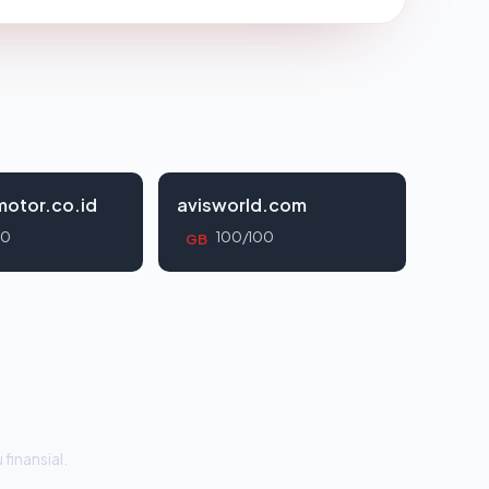
otor.co.id
avisworld.com
00
100/100
GB
 finansial.