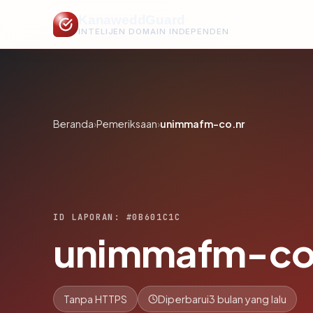
KanaweddGuard
INTELIJEN DOMAIN INDEPENDEN
Beranda
›
Pemeriksaan
›
unimmafm-co.nr
ID LAPORAN: #0B601C1C
unimmafm-co
Tanpa HTTPS
Diperbarui
3 bulan yang lalu