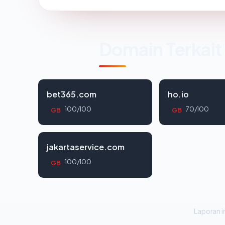
Domain Terkait
bet365.com
ho.io
100/100
70/100
GB
GB
jakartaservice.com
100/100
GB
Laporan in