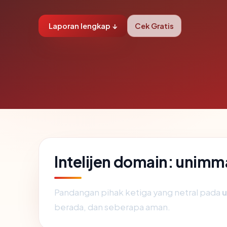
Laporan lengkap ↓
Cek Gratis
Intelijen domain: unim
Pandangan pihak ketiga yang netral pada
berada, dan seberapa aman.