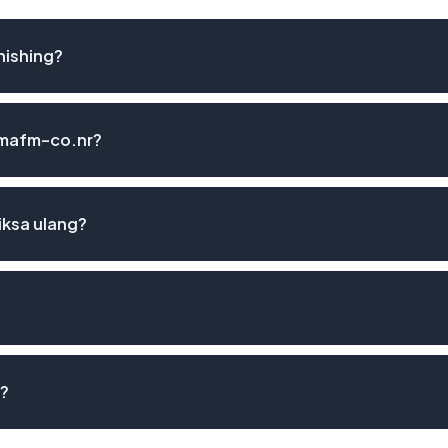
hishing?
immafm-co.nr?
iksa ulang?
r?