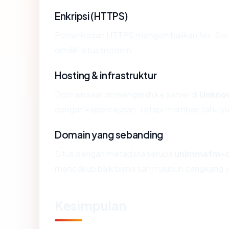
Enkripsi (HTTPS)
Pemeriksaan HTTPS mengembalikan No. Sertif
dimiliki situs modern.
Hosting & infrastruktur
Domain saat ini mengarah ke server di
Unkno
dengan kepercayaan, tetapi memberi tahu yu
Domain yang sebanding
Situs dengan metadata serupa
unimmafm-c
mencakup baik bisnis sah maupun cangkang y
Kesimpulan