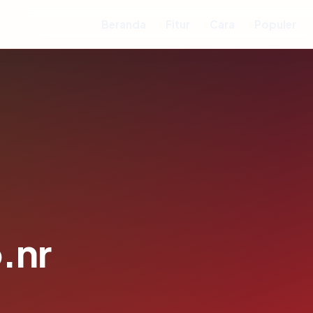
Beranda
Fitur
Cara
Populer
.nr