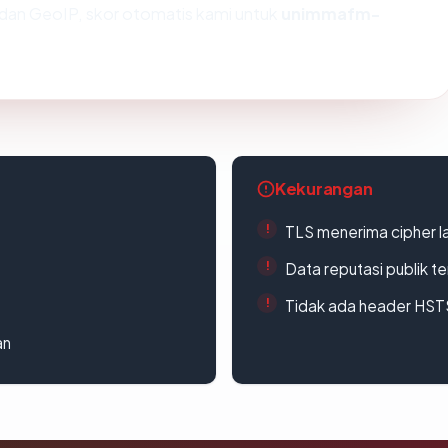
dan GeoIP, skor otomatis kami untuk
unimmafm-
Kekurangan
TLS menerima cipher 
Data reputasi publik t
Tidak ada header HST
an