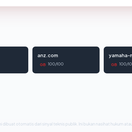
anz.com
yamaha-m
100/100
100/1
GB
GB
i dibuat otomatis dari sinyal teknis publik. Ini bukan nasihat hukum atau