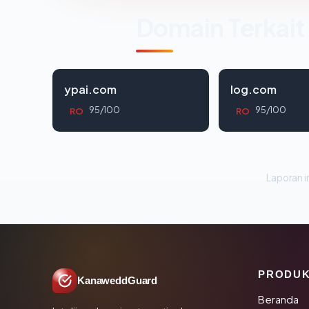
Domain Terkait
ypai.com
log.com
95/100
95/100
RO
RO
Laporan in
PRODU
KanaweddGuard
Beranda