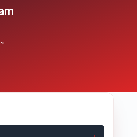
lam
yi.