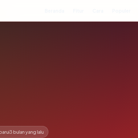
Beranda
Fitur
Cara
Populer
barui
3 bulan yang lalu