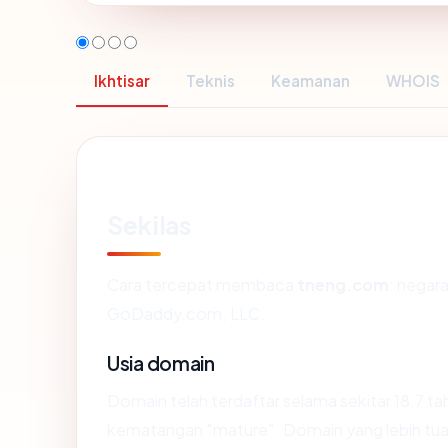
Ikhtisar
Teknis
Keamanan
WHOIS
Sekilas
Cara tercepat membaca
tneng.com
: negara
GoDaddy.com, LLC.
Usia domain
Domain telah terdaftar selama sekitar 18.7 
kematangan "mature". Domain yang lebih tua s