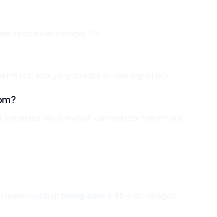
com
dipecahkan sebagai: OK.
 infrastruktur yang disediakan oleh Signet B.V..
com?
d, beberapa tahun riwayat, dan registrar terkemuka
ami menempatkan
tneng.com
di
95
— itu kategori