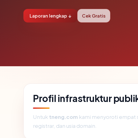
Laporan lengkap ↓
Cek Gratis
Profil infrastruktur pub
Untuk
tneng.com
kami menyoroti empat sin
registrar, dan usia domain.