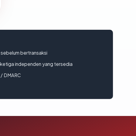
en sebelum bertransaksi
k ketiga independen yang tersedia
F / DMARC