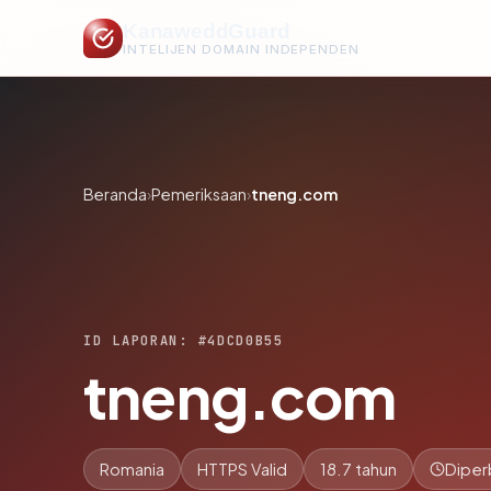
KanaweddGuard
INTELIJEN DOMAIN INDEPENDEN
Beranda
›
Pemeriksaan
›
tneng.com
ID LAPORAN: #4DCD0B55
tneng.com
Romania
HTTPS Valid
18.7 tahun
Diper