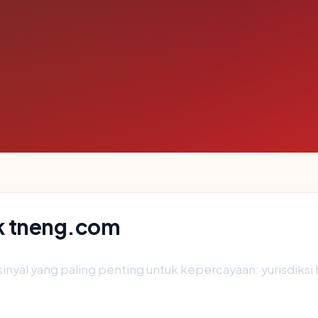
lik tneng.com
yal yang paling penting untuk kepercayaan: yurisdiksi hos