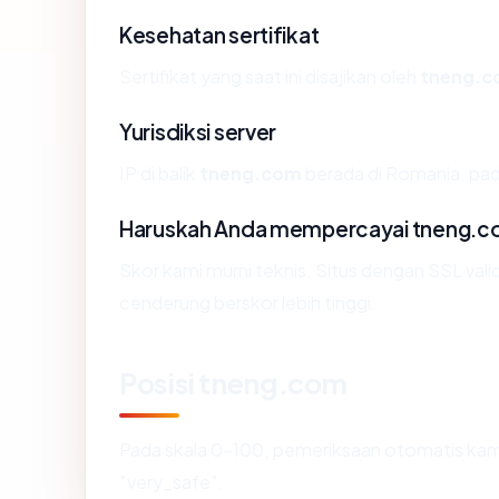
Kesehatan sertifikat
Sertifikat yang saat ini disajikan oleh
tneng.
Yurisdiksi server
IP di balik
tneng.com
berada di Romania, pada
Haruskah Anda mempercayai tneng.
Skor kami murni teknis. Situs dengan SSL vali
cenderung berskor lebih tinggi.
Posisi tneng.com
Pada skala 0-100, pemeriksaan otomatis k
"very_safe".