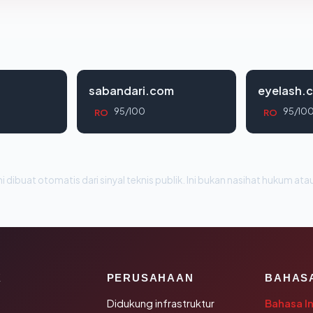
sabandari.com
eyelash.
95/100
95/10
RO
RO
i dibuat otomatis dari sinyal teknis publik. Ini bukan nasihat hukum atau
K
PERUSAHAAN
BAHAS
Didukung infrastruktur
Bahasa I