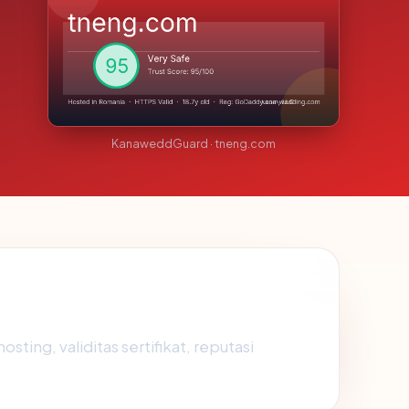
KanaweddGuard · tneng.com
ting, validitas sertifikat, reputasi