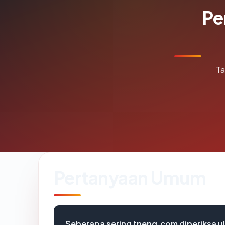
Pe
Ta
Pertanyaan Umum
Seberapa sering tneng.com diperiksa u