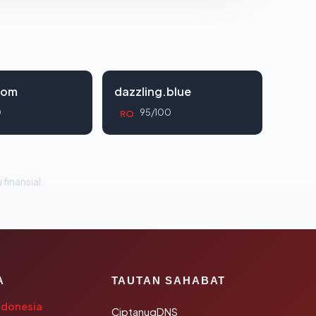
com
dazzling.blue
0
95/100
RO
 finansial.
A
TAUTAN SAHABAT
ndonesia
CiptanugDNS