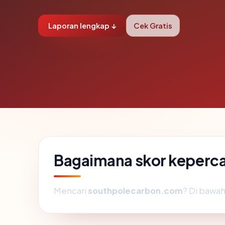
Laporan lengkap ↓
Cek Gratis
Bagaimana skor keperc
Mencari
southpolecarbon.com
? Di bawah