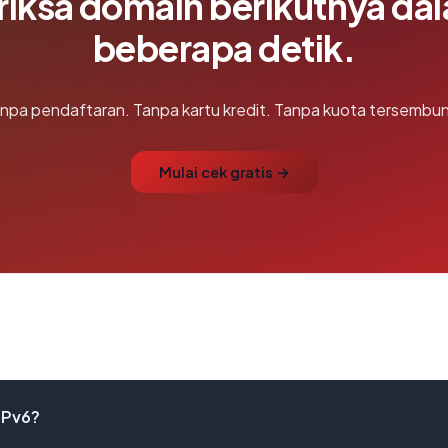
riksa domain berikutnya da
beberapa detik.
npa pendaftaran. Tanpa kartu kredit. Tanpa kuota tersembun
Mulai cek gratis →
IPv6?