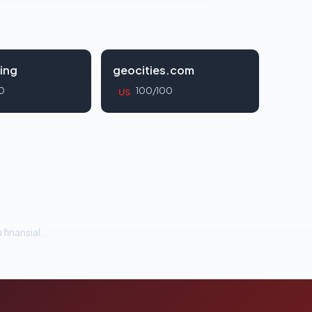
ing
geocities.com
0
100/100
US
 finansial.