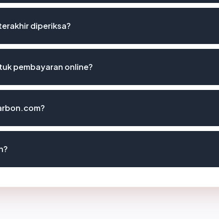
erakhir diperiksa?
uk pembayaran online?
carbon.com?
n?