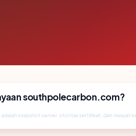
ayaan southpolecarbon.com?
 adalah snapshot server, otoritas sertifikat, dan riwayat 