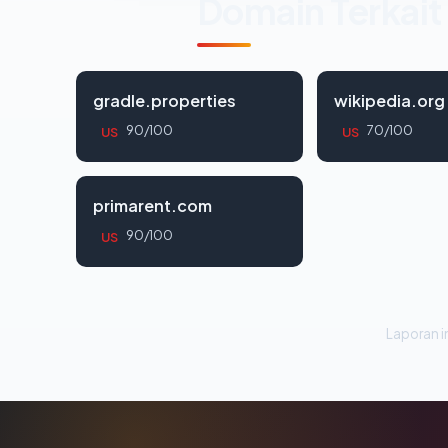
Domain Terkait
gradle.properties
wikipedia.org
90/100
70/100
US
US
primarent.com
90/100
US
Laporan in