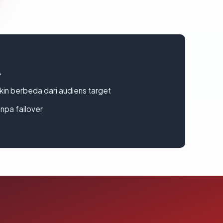
A
gkin berbeda dari audiens target
npa failover