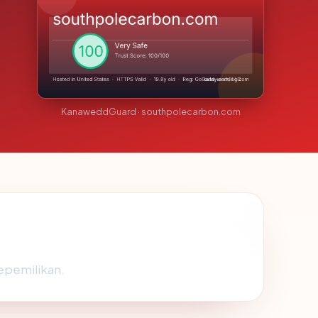
KanaweddGuard · southpolecarbon.com
kepemilikan.