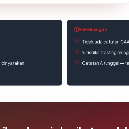
Kekurangan
Tidak ada catatan CA
Yurisdiksi hosting mun
g dinyatakan
Catatan A tunggal — ta