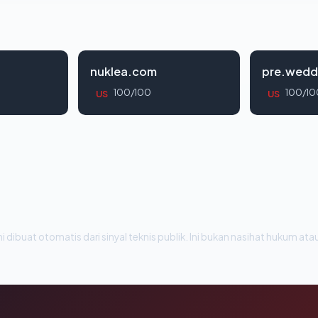
nuklea.com
pre.wedd
100/100
100/10
US
US
i dibuat otomatis dari sinyal teknis publik. Ini bukan nasihat hukum atau