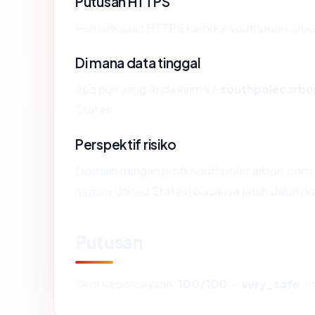
Putusan HTTPS
Pemeriksaan HTTPS kami ke southpolecarbo
Di mana data tinggal
Apa pun yang Anda kirim ke
southpolecarb
States.
Perspektif risiko
Domain dengan profil southpolecarbon.com (
negara United States) biasanya jatuh dalam k
Putusan
Skor kepercayaan:
100/100
—
very_safe
. 