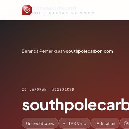
KanaweddGuard
INTELIJEN DOMAIN INDEPENDEN
Beranda
›
Pemeriksaan
›
southpolecarbon.com
ID LAPORAN: #51E31C7D
southpolecar
United States
HTTPS Valid
19.8 tahun