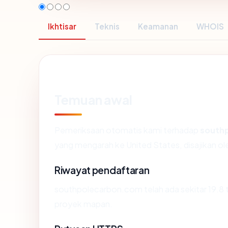
Ikhtisar
Teknis
Keamanan
WHOIS
Temuan awal
Pemeriksaan otomatis kami terhadap
south
yang mengarah ke United States, disajikan 
Riwayat pendaftaran
southpolecarbon.com telah ada sekitar 19.8 
proyek mapan.