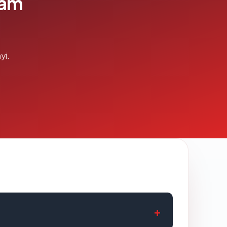
lam
yi.