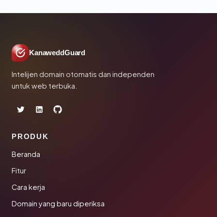
KanaweddGuard
Intelijen domain otomatis dan independen
untuk web terbuka.
PRODUK
Beranda
Fitur
Cara kerja
Domain yang baru diperiksa