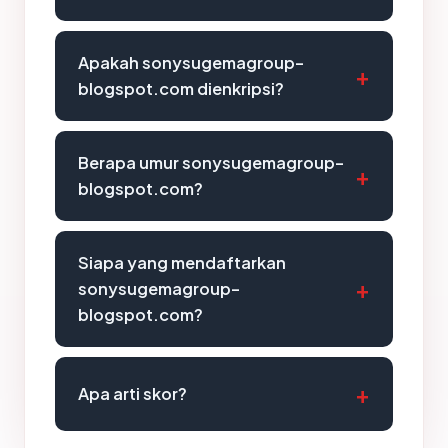
Apakah sonysugemagroup-
blogspot.com dienkripsi?
Berapa umur sonysugemagroup-
blogspot.com?
Siapa yang mendaftarkan
sonysugemagroup-
blogspot.com?
Apa arti skor?