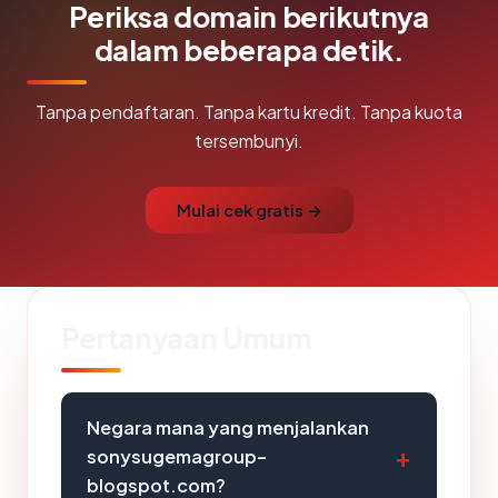
Periksa domain berikutnya
dalam beberapa detik.
Tanpa pendaftaran. Tanpa kartu kredit. Tanpa kuota
tersembunyi.
Mulai cek gratis →
Pertanyaan Umum
Negara mana yang menjalankan
sonysugemagroup-
blogspot.com?