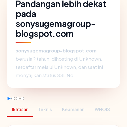
Pandangan lebih dekat
pada
sonysugemagroup-
blogspot.com
sonysugemagroup-blogspot.com
berusia ? tahun, dihosting di Unknown,
terdaftar melalui Unknown, dan saat ini
menyajikan status SSL No.
Ikhtisar
Teknis
Keamanan
WHOIS