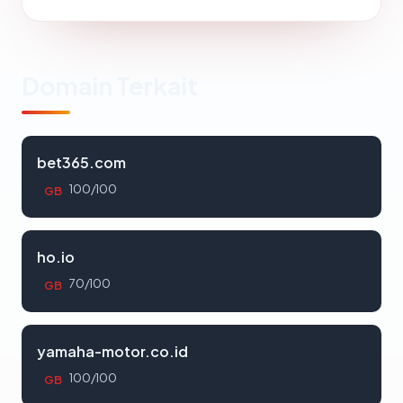
Domain Terkait
bet365.com
100/100
GB
ho.io
70/100
GB
yamaha-motor.co.id
100/100
GB