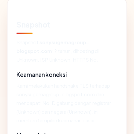
Snapshot
Snapshot
sonysugemagroup-
blogspot.com
: ? tahun, dihosting di
Unknown, ISP Unknown, HTTPS No.
Keamanan koneksi
Kami melakukan handshake TLS terhadap
sonysugemagroup-blogspot.com dan
mendapat: No. Digabung dengan registrar
(Unknown) dan negara (Unknown), ini
memberi tampilan keamanan dasar.