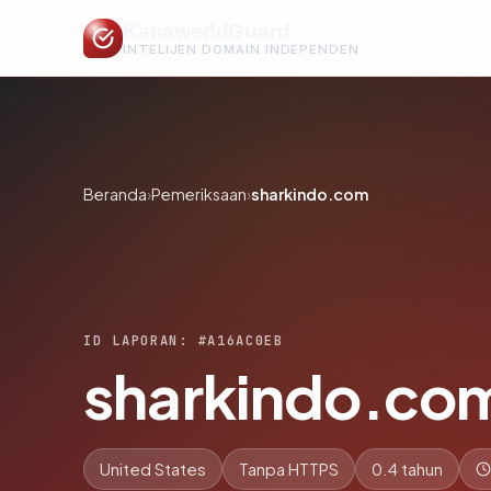
KanaweddGuard
INTELIJEN DOMAIN INDEPENDEN
Beranda
›
Pemeriksaan
›
sharkindo.com
ID LAPORAN: #A16AC0EB
sharkindo.co
United States
Tanpa HTTPS
0.4 tahun