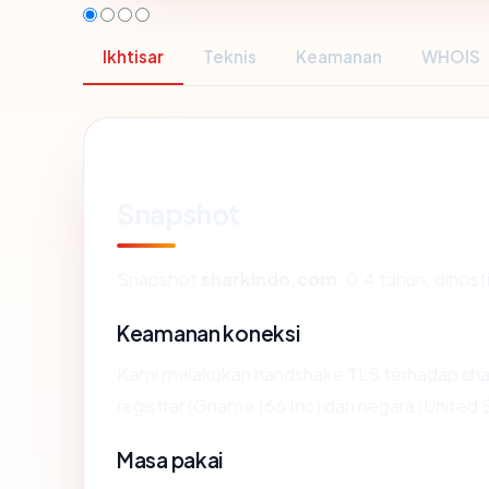
Ikhtisar
Teknis
Keamanan
WHOIS
Snapshot
Snapshot
sharkindo.com
: 0.4 tahun, diho
Keamanan koneksi
Kami melakukan handshake TLS terhadap sh
registrar (Gname 166 Inc) dan negara (United
Masa pakai