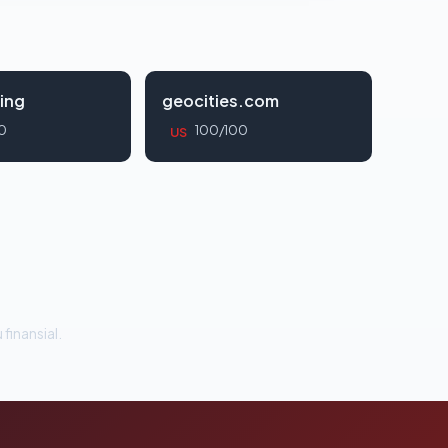
ing
geocities.com
0
100/100
US
 finansial.