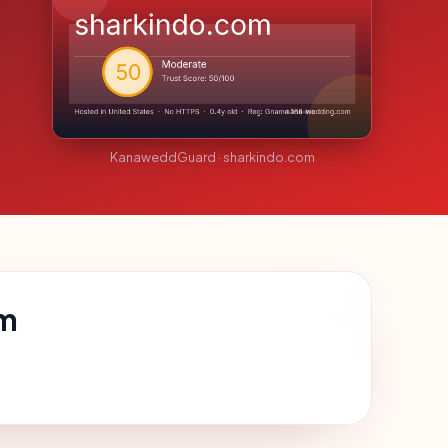
KanaweddGuard · sharkindo.com
om