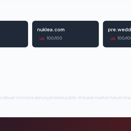
nuklea.com
pre.wedd
100/100
100/10
US
US
i dibuat otomatis dari sinyal teknis publik. Ini bukan nasihat hukum atau