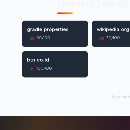
Domain Terkait
gradle.properties
wikipedia.org
90/100
70/100
US
US
btn.co.id
100/100
US
Laporan in