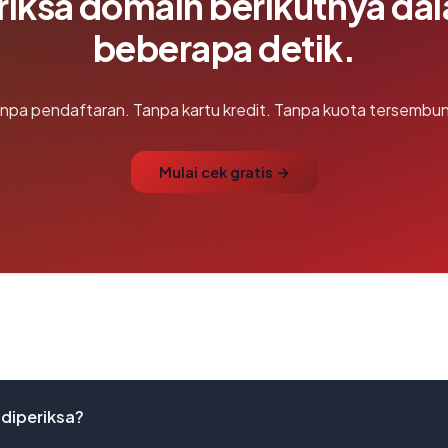
riksa domain berikutnya da
beberapa detik.
npa pendaftaran. Tanpa kartu kredit. Tanpa kuota tersembun
Mulai cek gratis →
 diperiksa?