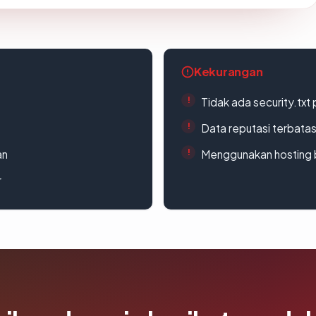
Kekurangan
Tidak ada security.txt 
Data reputasi terbata
an
Menggunakan hosting 
r