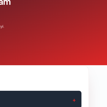
lam
yi.