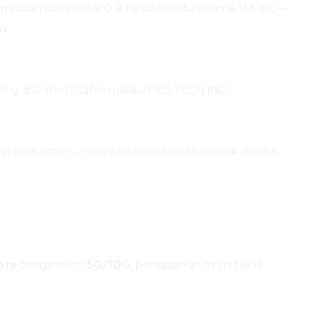
om
sudah ada sekitar 0.4 tahun melalui Gname 166 Inc —
i.
sting di United States melalui PEG TECH INC.
ikan situs aman — hanya bisa menunjukkan apakah situs
ate
dengan skor
50/100
, berdasarkan murni fakta