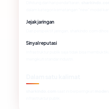
Dihitung dari hari pendaftaran,
sharkindo.c
dalam kategori kematangan "new" model kam
Jejak jaringan
Dari perspektif jaringan, sharkindo.com diho
Sinyal reputasi
Infrastruktur publik saja tidak bisa membukt
mengikuti standar industri.
Dalam satu kalimat
sharkindo.com
saat ini berperingkat
moder
infrastruktur publik.