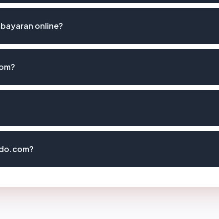
bayaran online?
com?
ndo.com?