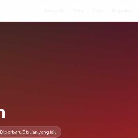
Beranda
Fitur
Cara
Populer
m
Diperbarui
3 bulan yang lalu