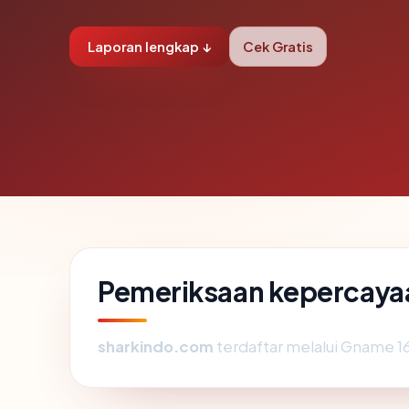
Laporan lengkap ↓
Cek Gratis
Pemeriksaan kepercaya
sharkindo.com
terdaftar melalui Gname 166