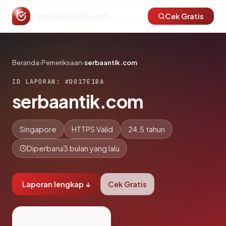
KanaweddGuard
Cek Gratis
Beranda
›
Pemeriksaan
›
serbaantik.com
ID LAPORAN: #D017E1BA
serbaantik.com
Singapore
HTTPS Valid
24.5 tahun
Diperbarui
3 bulan yang lalu
Laporan lengkap ↓
Cek Gratis