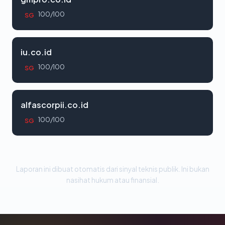
100/100
SG
iu.co.id
100/100
SG
alfascorpii.co.id
100/100
SG
Laporan ini dibuat otomatis dari sinyal teknis publik. Ini bukan
nasihat hukum atau finansial.