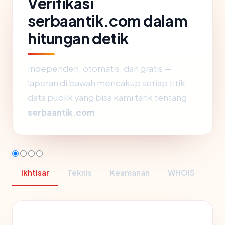
Verifikasi
serbaantik.com dalam
hitungan detik
Independen, otomatis, dan gratis —
laporan di bawah mencakup setiap titik
data publik yang bisa kami tarik tentang
serbaantik.com
.
Ikhtisar
Teknis
Keamanan
WHOIS