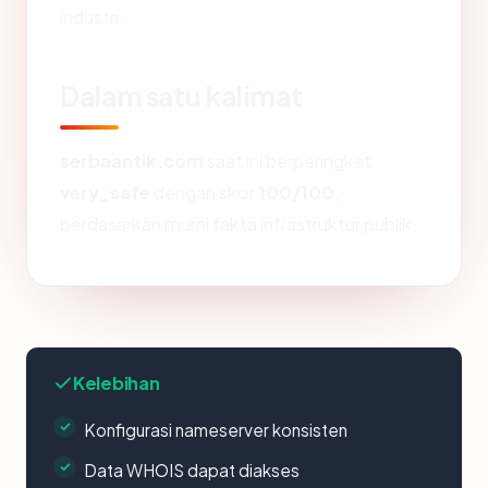
industri.
Dalam satu kalimat
serbaantik.com
saat ini berperingkat
very_safe
dengan skor
100/100
,
berdasarkan murni fakta infrastruktur publik.
Kelebihan
Konfigurasi nameserver konsisten
Data WHOIS dapat diakses