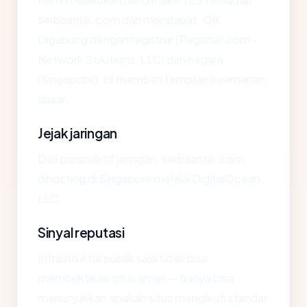
serbaantik.com dan mendapat: OK.
Digabung dengan registrar (Register.com -
Network Solutions, LLC) dan negara
(Singapore), ini memberi tampilan keamanan
dasar.
Jejak jaringan
Dari perspektif jaringan, serbaantik.com
dihosting di Singapore melalui DigitalOcean,
LLC.
Sinyal reputasi
Infrastruktur publik saja tidak bisa
membuktikan situs aman — hanya bisa
menunjukkan apakah situs mengikuti standar