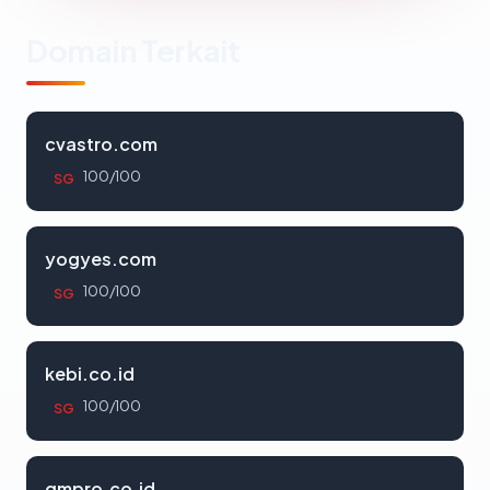
Domain Terkait
cvastro.com
100/100
SG
yogyes.com
100/100
SG
kebi.co.id
100/100
SG
gmpro.co.id