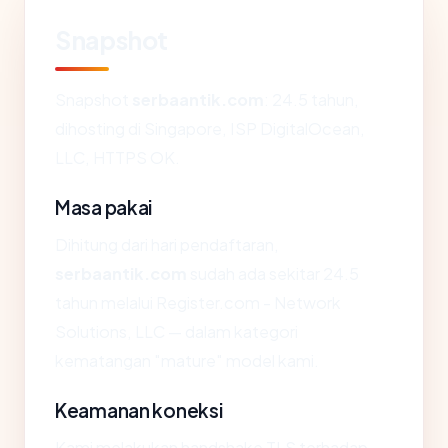
Snapshot
Snapshot
serbaantik.com
: 24.5 tahun,
dihosting di Singapore, ISP DigitalOcean,
LLC, HTTPS OK.
Masa pakai
Dihitung dari hari pendaftaran,
serbaantik.com
sudah ada sekitar 24.5
tahun melalui Register.com - Network
Solutions, LLC — dalam kategori
kematangan "mature" model kami.
Keamanan koneksi
Kami melakukan handshake TLS terhadap