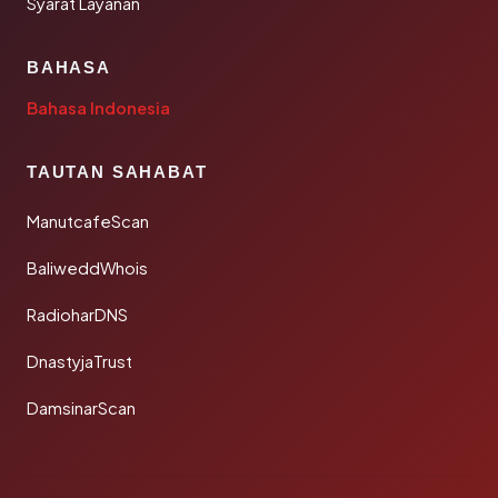
Syarat Layanan
BAHASA
Bahasa Indonesia
TAUTAN SAHABAT
ManutcafeScan
BaliweddWhois
RadioharDNS
DnastyjaTrust
DamsinarScan