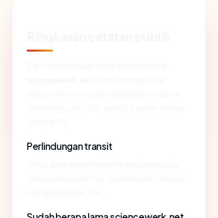
Ringkasan catatan publik
Dari catatan publik yang terkait dengan
sciencewerk.net
, kami mengekstrak
empat anchor: negara Singapore, registrar
GoDaddy.com, LLC, usia 17.3 tahun, status
enkripsi OK.
Perlindungan transit
Untuk data dalam transit antara pengguna
dan sciencewerk.net, pemeriksaan enkripsi
mengembalikan: OK.
Sudah berapa lama sciencewerk.net