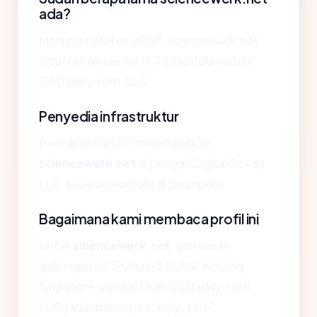
ada?
Menurut catatan RDAP, sciencewerk.net
didaftarkan sekitar 17.3 tahun lalu melalui
GoDaddy.com, LLC.
Penyedia infrastruktur
Pencarian GeoIP menempatkan
sciencewerk.net
di jaringan DigitalOcean,
LLC, secara geografis di Singapore.
Bagaimana kami membaca profil ini
Untuk
sciencewerk.net
, gambaran
gabungan (17.3 tahun, SSL OK, hosting
Singapore, pendaftaran GoDaddy.com,
LLC) jatuh dalam pita "very_safe".