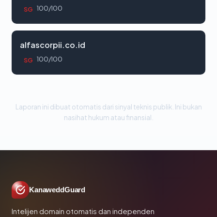
100/100
SG
alfascorpii.co.id
100/100
SG
Laporan ini dibuat otomatis dari sinyal teknis publik. Ini bukan
nasihat hukum atau finansial.
KanaweddGuard
Intelijen domain otomatis dan independen