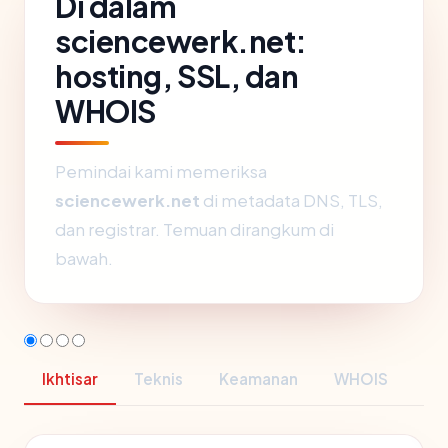
Di dalam
sciencewerk.net:
hosting, SSL, dan
WHOIS
Pemindai kami memeriksa
sciencewerk.net
di metadata DNS, TLS,
dan registrar. Temuan dirangkum di
bawah.
Ikhtisar
Teknis
Keamanan
WHOIS