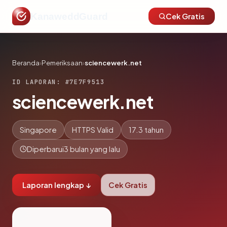
KanaweddGuard
Cek Gratis
Beranda
›
Pemeriksaan
›
sciencewerk.net
ID LAPORAN: #7E7F9513
sciencewerk.net
Singapore
HTTPS Valid
17.3 tahun
Diperbarui
3 bulan yang lalu
Laporan lengkap ↓
Cek Gratis