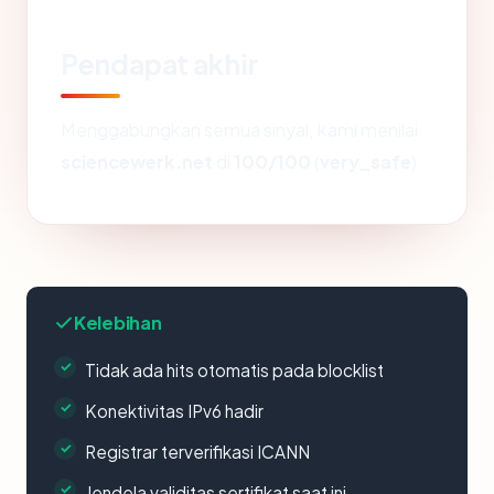
Pendapat akhir
Menggabungkan semua sinyal, kami menilai
sciencewerk.net
di
100/100
(
very_safe
).
Kelebihan
Tidak ada hits otomatis pada blocklist
Konektivitas IPv6 hadir
Registrar terverifikasi ICANN
Jendela validitas sertifikat saat ini