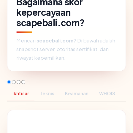
Bagaimana skor
kepercayaan
scapebali.com?
Mencari
scapebali.com
? Di bawah adalah
snapshot server, otoritas sertifikat, dan
riwayat kepemilikan.
Ikhtisar
Teknis
Keamanan
WHOIS