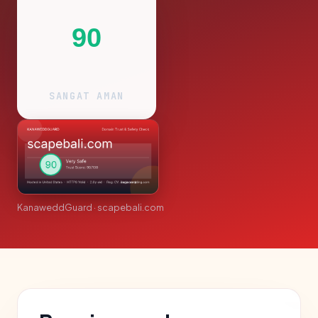
90
SANGAT AMAN
KanaweddGuard · scapebali.com