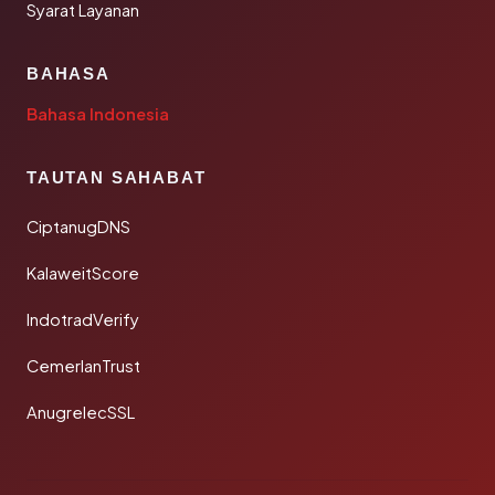
Syarat Layanan
BAHASA
Bahasa Indonesia
TAUTAN SAHABAT
CiptanugDNS
KalaweitScore
IndotradVerify
CemerlanTrust
AnugrelecSSL