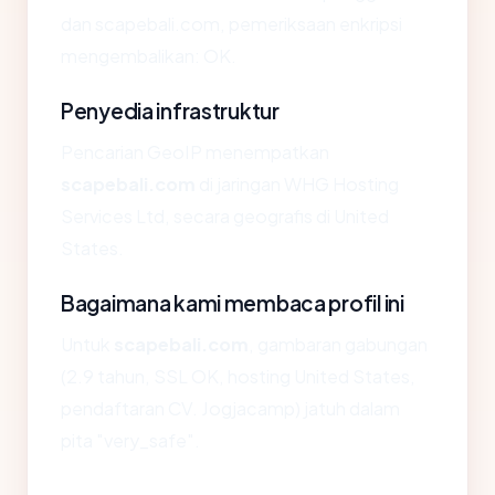
dan scapebali.com, pemeriksaan enkripsi
mengembalikan: OK.
Penyedia infrastruktur
Pencarian GeoIP menempatkan
scapebali.com
di jaringan WHG Hosting
Services Ltd, secara geografis di United
States.
Bagaimana kami membaca profil ini
Untuk
scapebali.com
, gambaran gabungan
(2.9 tahun, SSL OK, hosting United States,
pendaftaran CV. Jogjacamp) jatuh dalam
pita "very_safe".