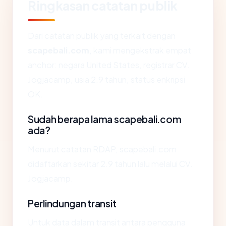
Ringkasan catatan publik
Dari catatan publik yang terkait dengan
scapebali.com
, kami mengekstrak empat
anchor: negara United States, registrar CV.
Jogjacamp, usia 2.9 tahun, status enkripsi
OK.
Sudah berapa lama scapebali.com
ada?
Menurut catatan RDAP, scapebali.com
didaftarkan sekitar 2.9 tahun lalu melalui CV.
Jogjacamp.
Perlindungan transit
Untuk data dalam transit antara pengguna