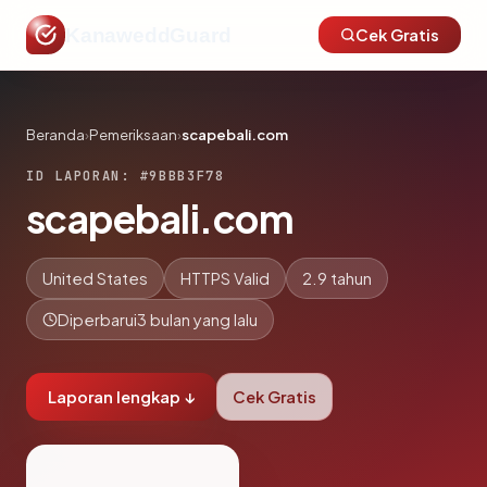
KanaweddGuard
Cek Gratis
Beranda
›
Pemeriksaan
›
scapebali.com
ID LAPORAN: #9BBB3F78
scapebali.com
United States
HTTPS Valid
2.9 tahun
Diperbarui
3 bulan yang lalu
Laporan lengkap ↓
Cek Gratis