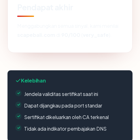
Pendapat akhir
Menggabungkan semua sinyal, kami menilai
scapebali.com
di
90/100
(
very_safe
).
Kelebihan
Jendela validitas sertifikat saat ini
Dapat dijangkau pada port standar
Sertifikat dikeluarkan oleh CA terkenal
Tidak ada indikator pembajakan DNS