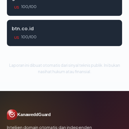
100/100
US
btn.co.id
100/100
US
Laporan ini dibuat otomatis dari sinyal teknis publik. Ini bukan
nasihat hukum atau finansial.
KanaweddGuard
Intelijen domain otomatis dan independen