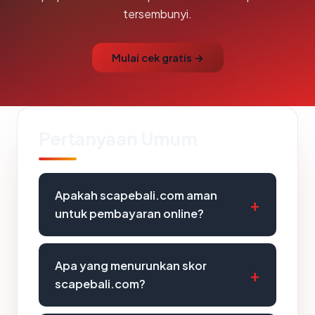
tersembunyi.
Mulai cek gratis →
Pertanyaan Umum
Apakah scapebali.com aman
untuk pembayaran online?
Apa yang menurunkan skor
scapebali.com?